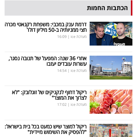
הכתבות החמות
דרמת ענק במכבי: משפחת רקנאטי מכרה
חצי ממניותיה ב-50 מיליון דולר
מערכת ice
|
16:09
אחרי 36 שנה: המפעל של תנובה נסגר,
עשרות עובדים יעזבו
מערכת ice
|
14:54
ריקול דחוף לנקניקים של זוגלובק: "לא
לצרוך את המוצר"
מערכת ice
|
17:02
ריקול למוצר שיש כמעט בכל בית בישראל:
"להפסיק את השימוש מיידית"