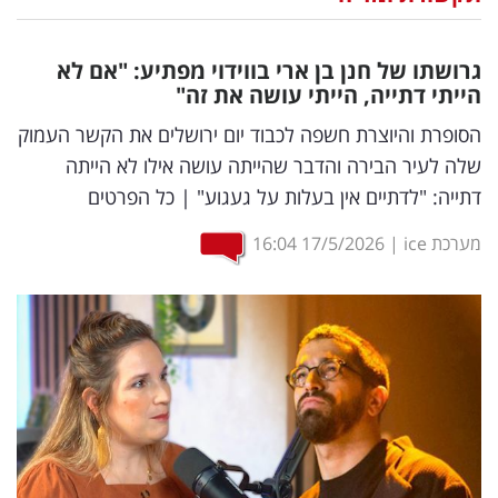
נדל"ן
גרושתו של חנן בן ארי בווידוי מפתיע: "אם לא
דיגיטל
הייתי דתייה, הייתי עושה את זה"
וטק
הסופרת והיוצרת חשפה לכבוד יום ירושלים את הקשר העמוק
שלה לעיר הבירה והדבר שהייתה עושה אילו לא הייתה
שיווק
דתייה: "לדתיים אין בעלות על געגוע" | כל הפרטים
ופרסום
מערכת ice
|
17/5/2026
16:04
משפט
מדדים
ומחקרים
דעות
רכילות
עסקית