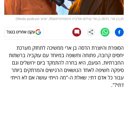
קריפטו
חנן בן ארי, הדסה בן ארי (צילום אוליביה פיטוסי\פלאש90, יוטיוב Wedo podcast)
ויראלי
עקבו אחרינו בגוגל
טלוויזיה
הסופרת והיוצרת הדסה בן ארי ממשיכה לתחזק מערכת
עסקי
יחסים קרובה, פתוחה וחשופה במיוחד עם עוקביה ברשתות
ספורט
החברתיות. הפעם, היא בחרה להתמקד ביום ירושלים וגם
סיפקה חשיפה לאחד הנושאים הרגישים והמרתקים ביותר
קריירה
עבור כל אדם דתי: שאלת ה-"מה הייתי עושה אם לא הייתי
ולימודים
דתי?".
מינויים
רייטינג
רכב