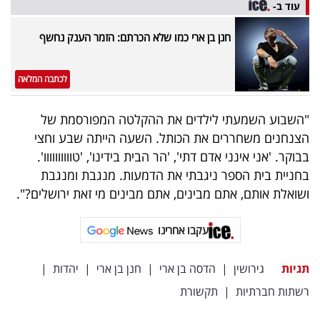
פרסמו
עוד ב-
באייס
חנן בן ארי כמו שלא הכרתם: הזמר הענק נחשף
עקבו
לכתבה המלאה
אחרינו:
"השבוע השמעתי לילדים את ההקלטה המפורסמת של
הצנחנים משחררים את הכותל. השעה הייתה שבע וחצי
בבוקר. 'אני אינני אדם דתי', 'הר הבית בידינו', 'טוווווווווו'.
בחניית בית הספר ניגבתי את הדמעות. מנגבת ומנגבת
ושואלת אותם, אתם מבינים, אתם מבינים מי זאת ירושלים?".
עקבו אחרינו
תגיות
גירושין
|
הדסה בן ארי
|
חנן בן ארי
|
יהדות
|
רשתות חברתיות
|
תקשורת