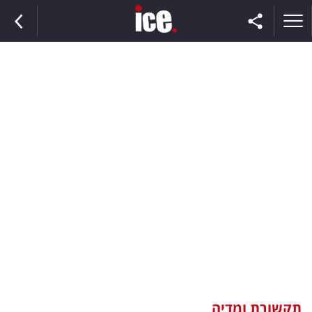
ראשי
הנבחרת
השוק
תקשורת
ומדיה
כסף
וצרכנות
תקשורת ומדיה