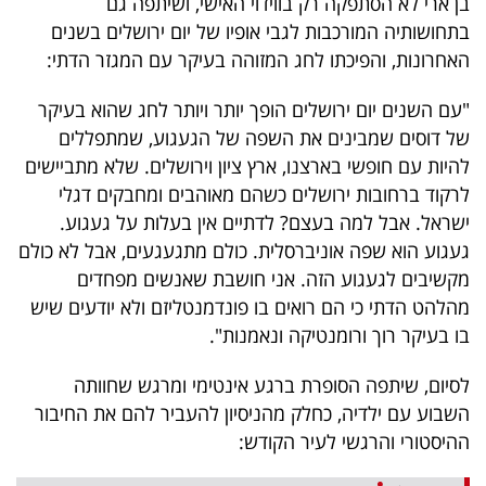
בן ארי לא הסתפקה רק בווידוי האישי, ושיתפה גם
40
בתחושותיה המורכבות לגבי אופיו של יום ירושלים בשנים
האחרונות, והפיכתו לחג המזוהה בעיקר עם המגזר הדתי:
שיתופי
"עם השנים יום ירושלים הופך יותר ויותר לחג שהוא בעיקר
של דוסים שמבינים את השפה של הגעגוע, שמתפללים
פעולה
להיות עם חופשי בארצנו, ארץ ציון וירושלים. שלא מתביישים
לרקוד ברחובות ירושלים כשהם מאוהבים ומחבקים דגלי
ישראל. אבל למה בעצם? לדתיים אין בעלות על געגוע.
דרושים
געגוע הוא שפה אוניברסלית. כולם מתגעגעים, אבל לא כולם
מקשיבים לגעגוע הזה. אני חושבת שאנשים מפחדים
ניוזלטרים
מהלהט הדתי כי הם רואים בו פונדמנטליזם ולא יודעים שיש
בו בעיקר רוך ורומנטיקה ונאמנות".
מייל
לסיום, שיתפה הסופרת ברגע אינטימי ומרגש שחוותה
אדום
השבוע עם ילדיה, כחלק מהניסיון להעביר להם את החיבור
ההיסטורי והרגשי לעיר הקודש: