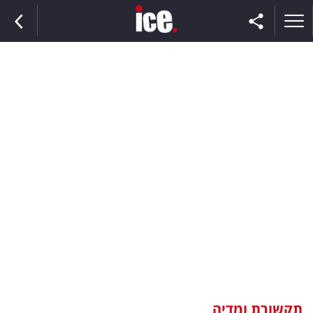
ראשי
הנבחרת
השוק
תקשורת
ומדיה
כסף
וצרכנות
תקשורת ומדיה