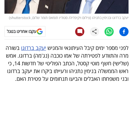
קריפטו
יעקב ברדוגו ובנימין בתניהו (צילום ויקיפדיה/ סטודיו תומאס תומר שלום, shutterstock)
ויראלי
עקבו אחרינו בגוגל
טלוויזיה
לפני מספר ימים קיבל העיתונאי והמגיש
יעקב ברדוגו
בשורה
עסקי
מרה והתוודע לפטירתה של אמו כוכבה (נג'מה) ברדוגו. אמש
ספורט
(שלישי) חשף מוטי קסטל, הכתב הפוליטי של חדשות 14, כי
ראש הממשלה בנימין נתניהו ורעייתו ביקרו את יעקב ברדוגו
קריירה
ובני משפחתו האבלים והביעו תנחומים על פטירת האם.
ולימודים
מינויים
רייטינג
רכב