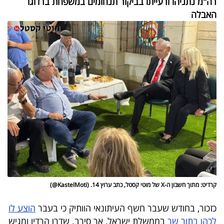
רה"מ נתניהו ורעייתו בביקור תנחומים במשפחת ברדוגו
40
האבלה
שיתופי
פעולה
דרושים
ניוזלטרים
מייל
קרדיט: מתוך חשבון ה-X של מוטי קסטל, כתב ערוץ 14. (KastelMoti@)
אדום
כזכור, בחודש שעבר חשף העיתונאי הוותיק כי בעבר
הוצע לו
לכהן בתור שר
בממשלת ישראל, אך סירב. שדרן הרדיו ומגיש