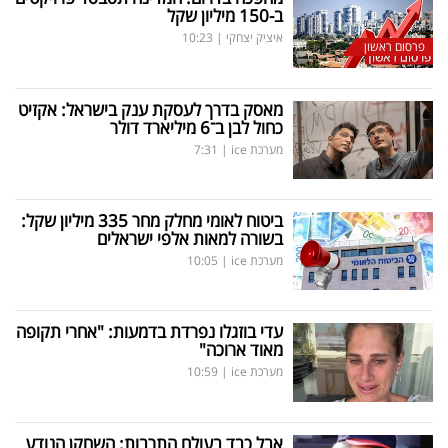
ב-150 מיליון שקל
איציק יצחקי
|
10:23
פרסום ראשון
מאסק בדרך לעסקת ענק בישראל: אקזיט
כחול לבן ב־6 מיליארד דולר
מערכת ice
|
7:31
ביטוח לאומי מחלק מחר 335 מיליון שקל:
בשורה למאות אלפי ישראלים
מערכת ice
|
10:05
עדי בוזגלו נפרדת בדמעות: "אחרי תקופה
מאוד ארוכה"
מערכת ice
|
10:59
אבל כבד בעולם התרבות: השחקן הנודע