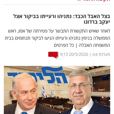
נדל"ן
בצל האבל הכבד: נתניהו ורעייתו בביקור אצל
דיגיטל
יעקב ברדוגו
וטק
לאחר שאיש התקשורת התבשר על פטירתה של אמו, ראש
הממשלה בנימין נתניהו ורעייתו הגיעו לביקור תנחומים בבית
שיווק
המשפחה האבלה | כל הפרטים
ופרסום
מערכת ice
|
20/5/2026
9:13
משפט
מדדים
ומחקרים
דעות
רכילות
עסקית