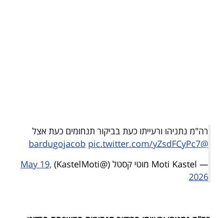
בריאות
תרבות
ופנאי
תיירות
TOP-
5
רה"מ נתניהו ורעייתו כעת בביקור תנחומים כעת אצל
המילון
pic.twitter.com/yZsdFCyPc7
@bardugojacob
הכלכלי
— Moti Kastel מוטי קסטל (@KastelMoti)
May 19,
פודקאסט
2026
40
UNDER