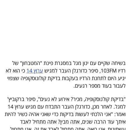
בריאות
תרבות
ופנאי
תיירות
TOP-
בשיחה שקיים עם ינון מגל במסגרת פינת "המטבחון" של
5
רדיו 103FM, סיפר כדורגלן העבר למגיש
ערוץ 14
כי הוא לא
יגיע היום לתחנת הרדיו בעקבות בדיקת קולונוסקופיה שצפוי
המילון
לעבור בעוד מספר רגעים.
הכלכלי
"בדיקת קולנוסקופיה, מכיר? אירוע לא נעים", סיפר ברקוביץ'
פודקאסט
למגל. לאחר מכן, כדורגלן העבר התבדח עם מגיש ערוץ 14
ואמר: "אני הלכתי לעשות בדיקות כדי שאני אהיה כשיר להיות
40
איתך עוד הרבה שנים, אתה מבין? אתה מתחיל לאבד
UNDER
עשתונות, אני רואה. אתה מתחיל לאבד את זה. אני מתחיל