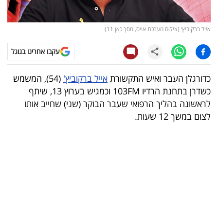
קריפטו
אייל ברקוביץ׳ (צילום מערכת אייס, מסך כאן 11)
ויראלי
עקבו אחרינו בגוגל
טלוויזיה
כדורגלן העבר ואיש התקשורת
אייל ברקוביץ'
(54), המשמש
עסקי
כשדרן בתחנת הרדיו 103FM וכמגיש בערוץ 13, שיתף
ספורט
לראשונה בהליך הרפואי שעבר הבוקר (שני) שחייב אותו
לצום במשך 12 שעות.
קריירה
ולימודים
מינויים
רייטינג
רכב