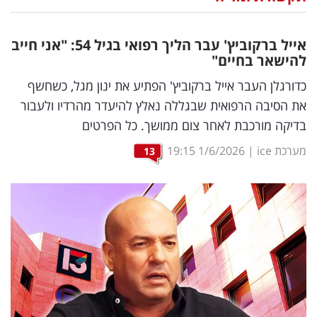
נדל"ן
אייל ברקוביץ' עבר הליך רפואי בגיל 54: "אני חייב
דיגיטל
להישאר בחיים"
וטק
כדורגלן העבר אייל ברקוביץ' הפתיע את ינון מגל, כשחשף
את הסיבה הרפואית שבגללה נאלץ להיעדר מהרדיו ולעבור
שיווק
בדיקה מורכבת לאחר צום ממושך. כל הפרטים
ופרסום
מערכת ice
|
1/6/2026
19:15
13
משפט
מדדים
ומחקרים
דעות
רכילות
עסקית