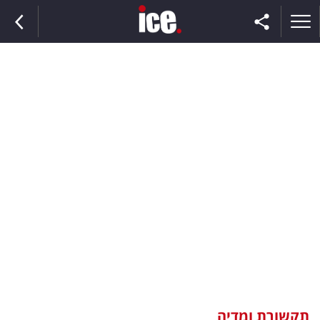
ראשי
הנבחרת
השוק
תקשורת
ומדיה
כסף
וצרכנות
תקשורת ומדיה