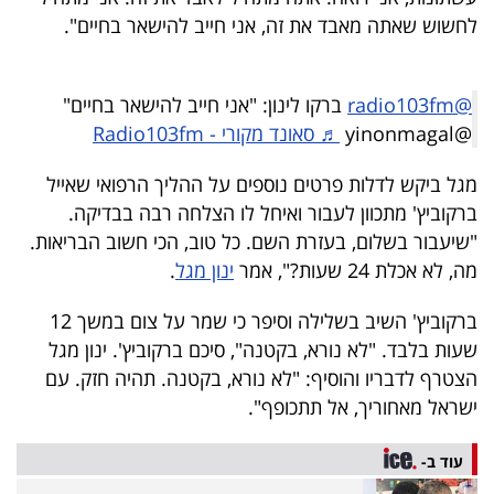
40
לחשוש שאתה מאבד את זה, אני חייב להישאר בחיים".
@radio103fm
ברקו לינון: "אני חייב להישאר בחיים"
שיתופי
@yinonmagal
♬ סאונד מקורי - Radio103fm
פעולה
מגל ביקש לדלות פרטים נוספים על ההליך הרפואי שאייל
ברקוביץ' מתכוון לעבור ואיחל לו הצלחה רבה בבדיקה.
"שיעבור בשלום, בעזרת השם. כל טוב, הכי חשוב הבריאות.
דרושים
מה, לא אכלת 24 שעות?", אמר
ינון מגל
.
ניוזלטרים
ברקוביץ' השיב בשלילה וסיפר כי שמר על צום במשך 12
שעות בלבד. "לא נורא, בקטנה", סיכם ברקוביץ'. ינון מגל
הצטרף לדבריו והוסיף: "לא נורא, בקטנה. תהיה חזק. עם
מייל
ישראל מאחוריך, אל תתכופף".
אדום
עוד ב-