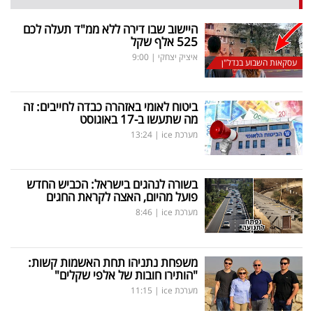
היישוב שבו דירה ללא ממ"ד תעלה לכם
525 אלף שקל
איציק יצחקי
|
9:00
עסקאות השבוע בנדל"ן
ביטוח לאומי באזהרה כבדה לחייבים: זה
מה שתעשו ב-17 באוגוסט
מערכת ice
|
13:24
בשורה לנהגים בישראל: הכביש החדש
פועל מהיום, האצה לקראת החגים
מערכת ice
|
8:46
משפחת נתניהו תחת האשמות קשות:
"הותירו חובות של אלפי שקלים"
מערכת ice
|
11:15