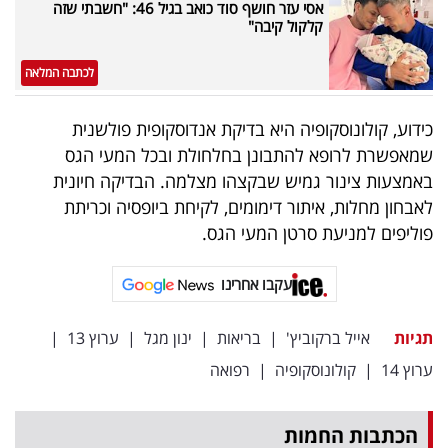
פרסמו
אסי עזר חושף סוד כואב בגיל 46: "חשבתי שזה
קלקול קיבה"
באייס
לכתבה המלאה
עקבו
אחרינו:
כידוע, קולונוסקופיה היא בדיקת אנדוסקופית פולשנית
שמאפשרת לרופא להתבונן בחלחולת ובכל המעי הגס
באמצעות צינור גמיש שבקצהו מצלמה. הבדיקה חיונית
לאבחון מחלות, איתור דימומים, לקיחת ביופסיה וכריתת
פוליפים למניעת סרטן המעי הגס.
עקבו אחרינו
תגיות
אייל ברקוביץ'
|
בריאות
|
ינון מגל
|
ערוץ 13
|
ערוץ 14
|
קולונוסקופיה
|
רפואה
הכתבות החמות