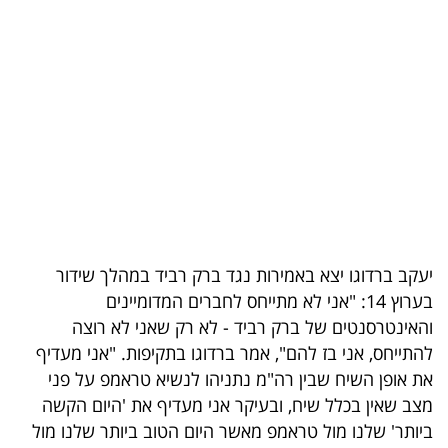
בריאות
תרבות
ופנאי
תיירות
TOP-
5
יעקב ברדוגו יצא באמירות נגד ברק רביד במהלך שידור
המילון
בערוץ 14: "אני לא מתייחס לחברים המדומיינים
הכלכלי
והאינטרסנטים של ברק רביד - לא רק שאני לא רוצה
להתייחס, אני בז להם", אמר ברדוגו בתקיפות. "אני מעדיף
פודקאסט
את אופן השיח שבין רה"מ נתניהו לנשיא טראמפ על פני
40
מצב שאין בכלל שיח, ובעיקר אני מעדיף את 'היום הקשה
ביותר' שלנו מול טראמפ מאשר היום הטוב ביותר שלנו מול
UNDER