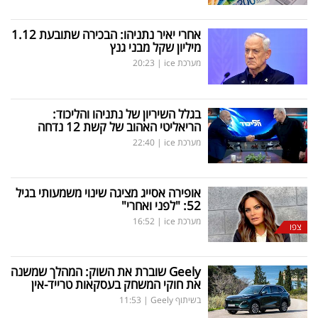
אחרי יאיר נתניהו: הבכירה שתובעת 1.12
מיליון שקל מבני גנץ
מערכת ice
|
20:23
בגלל השיריון של נתניהו והליכוד:
הריאליטי האהוב של קשת 12 נדחה
מערכת ice
|
22:40
אופירה אסייג מציגה שינוי משמעותי בגיל
52: "לפני ואחרי"
מערכת ice
|
16:52
צפו
Geely
שוברת את השוק: המהלך שמשנה
את חוקי המשחק בעסקאות טרייד-אין
בשיתוף Geely
|
11:53