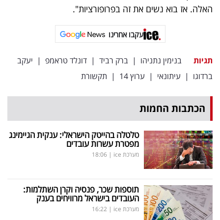
האלה. אז בוא נשים את זה בפרופורציות".
עקבו אחרינו
תגיות
בנימין נתניהו
|
ברק רביד
|
דונלד טראמפ
|
יעקב
ברדוגו
|
עיתונאי
|
ערוץ 14
|
תקשורת
הכתבות החמות
טלטלה בהייטק הישראלי: ענקית הגיימינג
מפטרת עשרות עובדים
מערכת ice
|
18:06
תוספות שכר, פנסיה וקרן השתלמות:
העובדים בישראל מרוויחים בענק
מערכת ice
|
16:22