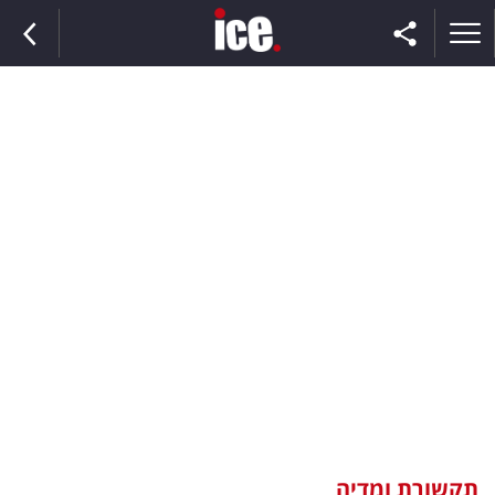
ראשי
הנבחרת
השוק
תקשורת
ומדיה
כסף
וצרכנות
תקשורת ומדיה