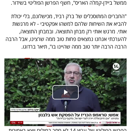
ממשל ביידן-קמלה האריס", חשף הפרשן הפוליטי בשידור.
40
"החברים המתוסכלים של ברק רביד, מכישלונם, בלי יכולת
להביא את השיחות שלהם למשהו אפקטיבי - לא מרגשות
שיתופי
אותי. מרגש אותי רק מבחן התוצאה. ובמבחן התוצאה,
פעולה
להערכתי אנחנו נמצאים פחות טוב ממה שרצינו, אבל הרבה
הרבה הרבה יותר טוב ממה שהיינו בו", תיאר ברדוגו.
דרושים
ניוזלטרים
מייל
אדום
הפרשן הפוליטי של ערוץ 14 לא חסך במילים ויצא באמירות