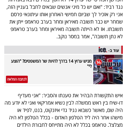
פרסמו
נגד רביד: "ואם יש כל מיני אנשים שבאים לחבל בעניין הזה,
באייס
אני רק אזכיר לך שביום חמישי האחרון אותו עיתונאי פרסם
שמחר יש כבר תשובה מאיראן ומחר בערב טראמפ ייתן את
עקבו
תשובתו. אז לא הייתה תשובה מאיראן ומחר בערב טראמפ
אחרינו:
לא נתן תשובה", אמר במסר נוקב.
עוד ב-
מגיש ערוץ 14 בדרך להיות שר המשפטים? "הוצע
לי"
לכתבה המלאה
איש התקשורת הבהיר את טענתו והסביר: "אני מעדיף
דו-שיח בין ראש ממשלה לבין נשיא אמריקאי ואני לא יודע מה
היה שם, מאשר כשבוא נגיד גדי איזנקוט, בנט, לפיד או
מישהו אחר היה ליד הטלפון האדום - בכלל הטלפון לא היה
מצלצל, טראמפ בכלל לא היה מתייחס לחבורת הילדים