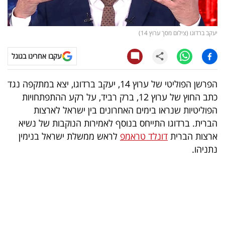
קריפטו
יעקב ברדוגו (צילום מסך ערוץ 14)
ויראלי
עקבו אחרינו בגוגל
טלוויזיה
הפרשן הפוליטי של ערוץ 14, יעקב ברדוגו, יצא במתקפה נגד
עסקי
כתב החוץ של ערוץ 12, ברק רביד, על רקע ההתפתחויות
ספורט
הפוליטיות שנראו בימים האחרונים בין ישראל לארצות
הברית. ברדוגו התייחס בנוסף לאמירות הנוקבות של נשיא
קריירה
ארצות הברית
דונלד טראמפ
לראש ממשלת ישראל בנימין
ולימודים
נתניהו.
מינויים
רייטינג
רכב