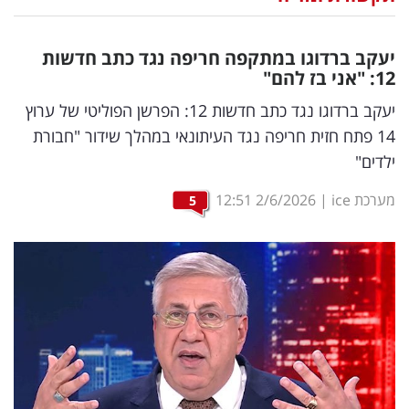
נדל"ן
יעקב ברדוגו במתקפה חריפה נגד כתב חדשות
דיגיטל
12: "אני בז להם"
וטק
יעקב ברדוגו נגד כתב חדשות 12: הפרשן הפוליטי של ערוץ
14 פתח חזית חריפה נגד העיתונאי במהלך שידור "חבורת
שיווק
ילדים"
ופרסום
מערכת ice
|
2/6/2026
12:51
5
משפט
מדדים
ומחקרים
דעות
רכילות
עסקית