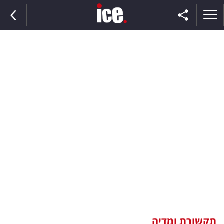
ראשי
הנבחרת
השוק
תקשורת
ומדיה
כסף
וצרכנות
תקשורת ומדיה