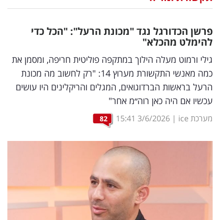
נדל"ן
פרשן הכדורגל נגד "מכונת הרעל": "הכל כדי
דיגיטל
להימלט מהכלא"
וטק
גילי ורמוט מעלה הילוך במתקפה פוליטית חריפה, ומסמן את
כמה מאנשי התקשורת מערוץ 14: "רק לחשוב מה מכונת
שיווק
הרעל בראשות הברדוגואים, המגלים והריקלינים היו עושים
ופרסום
עכשיו אם היה כאן רוה״מ אחר"
משפט
מערכת ice
|
3/6/2026
15:41
82
מדדים
ומחקרים
דעות
רכילות
עסקית