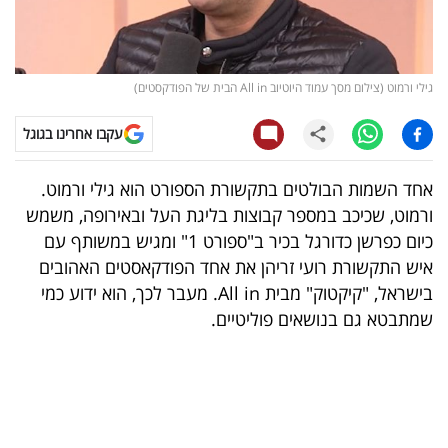
קריפטו
ויראלי
גילי ורמוט (צילום מסך עמוד היוטיוב All in הבית של הפודקסטים)
טלוויזיה
עקבו אחרינו בגוגל
עסקי
אחד השמות הבולטים בתקשורת הספורט הוא גילי ורמוט.
ספורט
ורמוט, שכיכב במספר קבוצות בליגת העל ובאירופה, משמש
כיום כפרשן כדורגל בכיר ב"ספורט 1" ומגיש במשותף עם
קריירה
איש התקשורת רועי זריהן את אחד הפודקאסטים האהובים
ולימודים
בישראל, "קיקטוק" מבית All in. מעבר לכך, הוא ידוע כמי
שמתבטא גם בנושאים פוליטיים.
מינויים
רייטינג
רכב