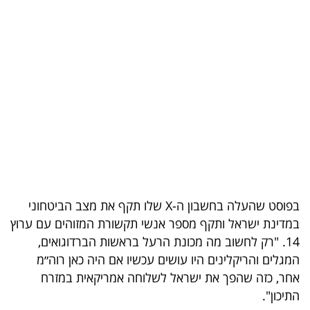
בריאות
תרבות
ופנאי
תיירות
TOP-
5
המילון
בפוסט שהעלה בחשבון ה-X שלו תקף את מצב הביטחוני
הכלכלי
במדינת ישראל ותקף מספר אנשי תקשורת המזוהים עם ערוץ
14. "רק לחשוב מה מכונת הרעל בראשות הברדוגואים,
פודקאסט
המגלים והריקלינים היו עושים עכשיו אם היה כאן רוה״מ
אחר, כזה שהפך את ישראל לשלוחה אמריקאית במזרח
40
התיכון".
UNDER