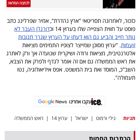
פרסמו
לכתבה המלאה
באייס
כזכור, לאחרונה תסריטאי "ארץ נהדרת", אמיר שפרלינג כתב
עקבו
פוסט על חווית הצפייה שלו בערוץ 14 וכ
דורגלן העבר לא
נותר חייב והביע גם הוא דעתו על הערוץ שגרר תגובות
אחרינו:
זועמות
. "ערוץ מסוכן שמייצר לצופיו התמימים מציאות
אלטרנטיבית, מציאות ורודה ושיקרית שנועדה אך ורק לאתרג
את ראש הממשלה גם אם זה אומר לגדף ולפרק את הצבא,
השב"כ, המוסד ואת בית המשפט. אפס אידיאולוגיה, נטו
תעמולה".
עקבו אחרינו
תגיות
גילי ורמוט
|
ישראל
|
ערוץ 14
|
ראש הממשלה
הכתבות החמות