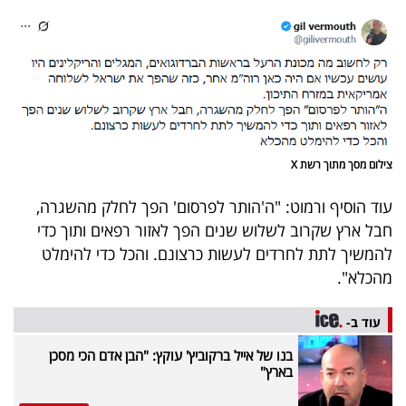
40
שיתופי
פעולה
צילום מסך מתוך רשת X
דרושים
עוד הוסיף ורמוט: "ה'הותר לפרסום' הפך לחלק מהשגרה,
חבל ארץ שקרוב לשלוש שנים הפך לאזור רפאים ותוך כדי
ניוזלטרים
להמשיך לתת לחרדים לעשות כרצונם. והכל כדי להימלט
מהכלא".
מייל
עוד ב-
אדום
בנו של אייל ברקוביץ' עוקץ: "הבן אדם הכי מסכן
בארץ"