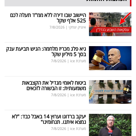
היישוב שבו דירה ללא ממ"ד תעלה לכם
525 אלף שקל
איציק יצחקי
|
7/8/2026
עסקאות השבוע בנדל"ן
גיא פלג מכריז מלחמה: הגיש תביעת ענק
בסך 5 מיליון שקל
מערכת ice
|
7/8/2026
ביטוח לאומי מגדיל את הקצבאות
משמעותית: זו הבשורה לזכאים
מערכת ice
|
7/8/2026
יעקב ברדוגו וערוץ 14 באבל כבד: "לא
נמצא איתנו. תנחומינו"
מערכת ice
|
7/8/2026