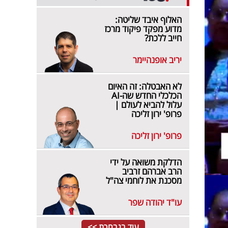
האלוף איבד שליטה:
מדוע מפקד פיקוד מרכז
חייב ללכת?
יריב אופנהיימר
לא האבטלה: זה האיום
הכלכלי החדש שה-AI
עלול להביא לעולם |
פרופ' ירון זליכה
פרופ' ירון זליכה
הדלקת משואה על ידי
הרב אברהם זרביב
מסכנת את לוחמי צה"ל
עו"ד יהודה שפר
עוד בנבחרת >>