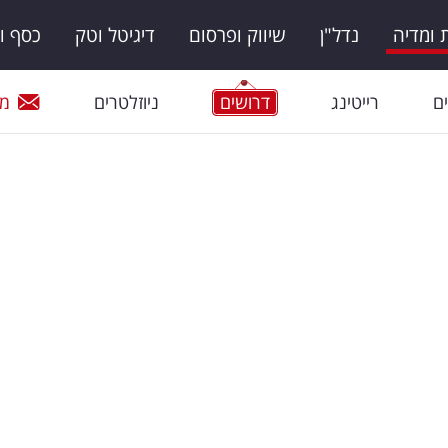
ומדיה
נדל"ן
שיווק ופרסום
דיגיטל וטק
כסף ו
ם
רייטינג
דרושים
ניוזלטרים
מי