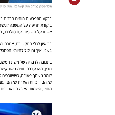
מיכל פעילן (צילום מסך קשת 12, מסך ערוץ 14, אינסטגרם/ michalpeylan)
ברקע התפרעות מוחים חרדים בבי
ביקורת חריפה על המשנה לנשיא ב
אשתו על השופט נעם סולברג, ה
בריאיון לכלי התקשורת, אמרה רעי
בשני, איך זה יכול להיות? הסתכל
בתגובה לדבריה של אשת המשנה ל
מבין, היא עברה חוויה מאוד קש
לומר משתף פעולה, כששופכים פה
שלהם, וזכויות האזרח שלהם, עוב
החוק, השמות האלה היו אמורים ל