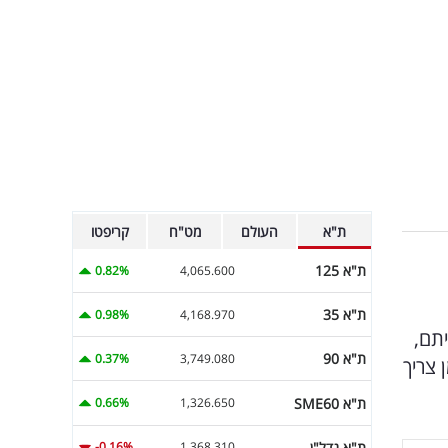
ת"א
העולם
מט"ח
קריפטו
ת"א 125
0.82%
4,065.600
ת"א 35
0.98%
4,168.970
יתם,
ת"א 90
0.37%
3,749.080
מן צריך
ת"א SME60
0.66%
1,326.650
ת"א נדל"ן
-0.16%
1,368.310