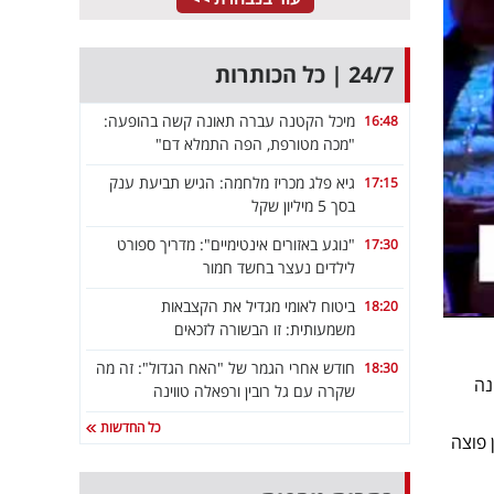
24/7 | כל הכותרות
מיכל הקטנה עברה תאונה קשה בהופעה:
16:48
"מכה מטורפת, הפה התמלא דם"
גיא פלג מכריז מלחמה: הגיש תביעת ענק
17:15
בסך 5 מיליון שקל
"נוגע באזורים אינטימיים": מדריך ספורט
17:30
לילדים נעצר בחשד חמור
ביטוח לאומי מגדיל את הקצבאות
18:20
משמעותית: זו הבשורה לזכאים
חודש אחרי הגמר של "האח הגדול": זה מה
18:30
נה
שקרה עם גל רובין ורפאלה טווינה
כל החדשות
 פוצה