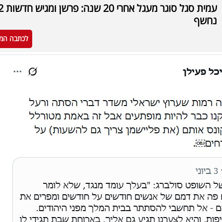
עמית סגל סוגר מעג
נחשף
לכתבה המ