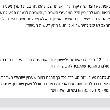
 באמת לא רוצה שזה יקרה לך... אל תחשבי להסתתר בבית המלך מפני היה
ות והוא לחלוטין חלק ממבעירי השריפות, השריפה לצערנו תגיע גם אלי
וא המשנה לנשיא בית המשפט העליון. הוא לא איזה סטטיסט בהצגה. לכי 
מצב לא יכול להימשך ואולי הגיע הזמן לעשות מעשה".
מיכל פעילן, כתבת הרווחה של חדשות 12, סיפרה כי איתמר פליישמן עורר את זעמה הרב בעקבות התבט
סולברג והמסר שהעביר לה בשידור חי.
 שפרסמה בחשבון ה-X שלה, כתבה פעילן: "זה מטורלל בכל כך הרבה רמות שערוץ ישראלי משדר ד
פסקנו כבר להיות מופתעים אבל זה באמת מטורלל שאין שום גוף אכיפה 
עות) על הפגיעה הזו בשלום האזרחים".