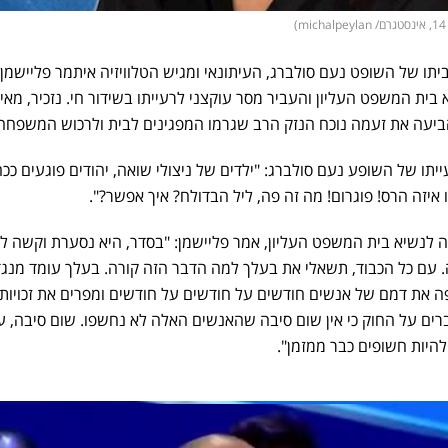
תו של השופט נעם סולברג, העיתונאי ומגיש הטלוויזיה איתמר פליישמן
ית המשפט העליון והעביר מסר עוקצני לרעייתו בשידור חי. נזכיר, מאי
ביעה את זעמה נוכח הנזק הרב שגרמו המפגינים לבית ולרכוש המשפחה
יתו של השופע נעם סולברג: "ילדים של ניצולי שואה, יהודים פוגעים ככ
ו איזה הרס! פוגרום! מה זה פה, ליל הבדולח? איך אפשר?".
נשיא בית המשפט העליון, אמר פליישמן: "בסדר, היא נסערת וקשה לה
ה. עם כל הכבוד, תשאלי את בעלך למה הדבר הזה קורה. בעלך עומד מנג
 את דמם של אנשים חודשים על חודשים על חודשים ומפרים את זכויות
רים על החוק כי אין שום סיבה שהאנשים האלה לא נחשפו. שום סיבה, ע
היות חשופים כבר ממזמן".