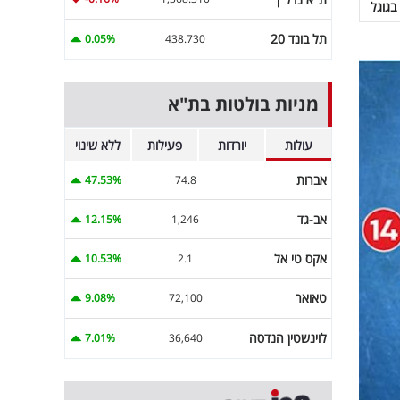
בגוגל
תל בונד 20
0.05%
438.730
מניות בולטות בת"א
עולות
יורדות
פעילות
ללא שינוי
אברות
47.53%
74.8
אב-גד
12.15%
1,246
אקס טי אל
10.53%
2.1
טאואר
9.08%
72,100
לוינשטין הנדסה
7.01%
36,640