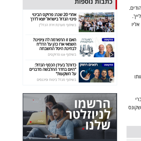
כתבות נוספות
ודים.
אחרי 20 שנה: פרויקט הבינוי
יך.
פינוי הגדול בישראל יוצא לדרך
אליו
בשיתוף מערכת זירת הנדל"ן
האם זו הרפורמה לה ציפינו?
השמאי ארז כהן על הדו"ח
לבחינת היטל ההשבחה
בשיתוף ice פרויקטים
כדורגל בעידן הכסף הגדול:
"היום בחדר ההלבשה מדברים
על השקעות"
אותו
בשיתוף מגדל ביטוח ופיננסים
ברי
שקונס