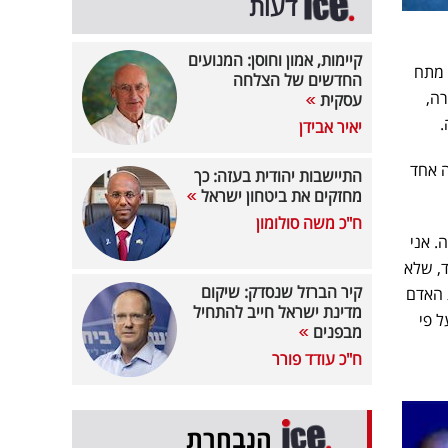
דעות
קיימות, אמון וחוסן: המנועים
 מתח
החדשים של הצלחה
רה,
עסקית
.
יאיר אבידן
ה אחד
התיישבות יהודית בעזה: כך
מחזקים את ביטחון ישראל
ח"כ משה סולומון
. אני
ד, שלא
קיר הברזל שנסדק: שיקום
 האדם
מדינת ישראל חייב להתחיל
ל פי
מבפנים
ח"כ עודד פורר
הנבחרת