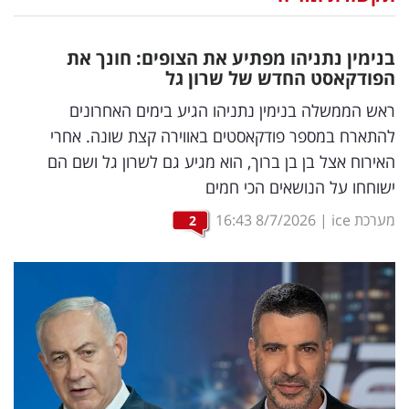
נדל"ן
בנימין נתניהו מפתיע את הצופים: חונך את
דיגיטל
הפודקאסט החדש של שרון גל
וטק
ראש הממשלה בנימין נתניהו הגיע בימים האחרונים
להתארח במספר פודקאסטים באווירה קצת שונה. אחרי
שיווק
האירוח אצל בן בן ברוך, הוא מגיע גם לשרון גל ושם הם
ופרסום
ישוחחו על הנושאים הכי חמים
משפט
מערכת ice
|
8/7/2026
16:43
2
מדדים
ומחקרים
דעות
רכילות
עסקית