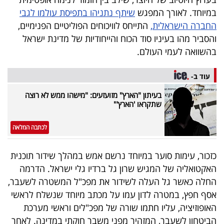
40
במיוחד. לאורך המפגש
שיתף נתניהו בתפיסת עולמו לגבי
החברה הישראלית,
התייחס לוויכוחים הפוליטיים הפנימיים,
והסביר מהו בעיניו סוד הכוח והייחודיות של מדינת ישראל
שיתופי
בהשוואה לעמי העולם.
פעולה
עוד ב-
בעיתון "הארץ" מזועזעים: "מישהו ממש לא רוצה
שתקראו 'הארץ'"
דרושים
לכתבה המלאה
ניוזלטרים
כזכור, עימות סוער במיוחד נרשם אמש במהלך שידור תוכנית
האקטואליה של המגיש שרון גל ברדיו גלי ישראל. הדרמה
מייל
החלה כאשר גל העלה לשידור את מפכ"ל המשטרה לשעבר,
אדום
אסף חפץ, במטרה לדון עמו על מכתב מיוחד שנשלח לראשי
האופוזיציה, עליו חתמו שורה של מפכ"לים וראשי מערכת
הביטחון לשעבר, המזהיר מפני משבר חוקתי במדינה. לאחר