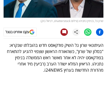
קריפטו
ויראלי
שרון גל, בנימין נתניהו (צילום shutterstock, דניאל בוק)
טלוויזיה
עקבו אחרינו בגוגל
עסקי
העיתונאי שרון גל השיק פודקאסט חדש בהובלתו שנקרא:
ספורט
"בסלון של שרון", כשהאורח הראשון שצפוי להגיע להתארח
בפודקאסט יהיה לא אחר מאשר ראש הממשלה בנימין
קריירה
נתניהו. הריאיון המלא ישודר הערב (רביעי) מיד אחרי
ולימודים
מהדורת החדשות בערוץ i24NEWS.
מינויים
רייטינג
רכב