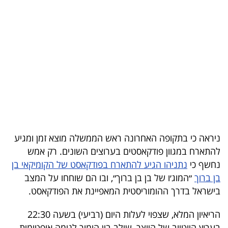
בריאות
תרבות
ופנאי
תיירות
TOP-
5
ניראה כי בתקופה האחרונה ראש הממשלה מוצא זמן ומגיע
המילון
להתארח במגוון פודקאסטים בערוצים השונים. רק אמש
הכלכלי
נחשף כי
נתניהו הגיע להתארח בפודקאסט של הקומיקאי בן
בן ברוך
״המוג׳ו של בן בן ברוך״, ובו הם שוחחו על המצב
פודקאסט
בישראל בדרך ההומוריסטית המאפיינת את הפודקאסט.
40
הריאיון המלא, שצפוי לעלות היום (רביעי) בשעה 22:30
UNDER
בערוץ היוטיוב של היוצר, שילב בין הומור לנימה אופטימית