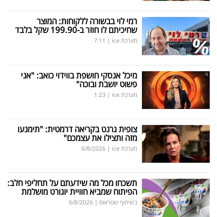
רמי לוי בבשורה ללקוחות: המוצר
שחיכיתם לו חוזר ב-199.90 שקל בלבד
מערכת ice
|
7:11
מיכל אנסקי חושפת בווידוי כואב: "אני
פשוט יושבת ובוכה"
מערכת ice
|
1:23
צופית גרנט בקריאה דרמטית: "תימנעו
מזה ותצילו את עצמכם"
מערכת ice
|
6/8/2026
תשכחו מכל מה שידעתם על תחליפי חלב:
הפיתוח שמביא חוויית יוגורט מושלמת
בשיתוף שטראוס
|
6/8/2026