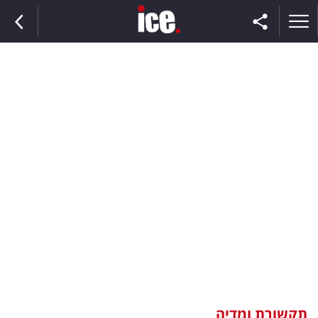
ראשי
הנבחרת
השוק
תקשורת
ומדיה
כסף
וצרכנות
תקשורת ומדיה