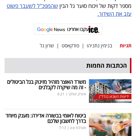
פרסמו
מספר דקות של ויכוח סוער גל הבין
שהמפכ"ל לשעבר פשוט
באייס
עזב את השידור.
עקבו
עקבו אחרינו
אחרינו:
תגיות
בנימין נתניהו
|
פודקאסט
|
שרון גל
הכתבות החמות
משרד האוצר מזהיר מזינוק בגל הביטולים
- זה מה שיקרה לקבלנים
איציק יצחקי
|
6:21
ידיעות השבוע בנדל"ן
ביטוח לאומי בבשורה אדירה: מענק מיוחד
בדרך לחשבון שלכם
מערכת ice
|
7:13