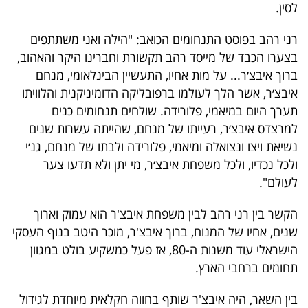
לסין.
40
רני רהב בפוסט התנחומים הכואב: "הילה ואני משתתפים
בצערו הכבד של מייסד רהב תקשורת וחברינו היקר והאהוב,
שיתופי
ברוך איבצ׳ר... על מות אחיו, התעשיין הבינלאומי, מנחם
פעולה
איבצ׳ר, אשר הלך לעולמו ברפובליקה הדומיניקנית והלוויתו
תערך היום במיאמי, פלורידה. שולחים תנחומים כנים
למרצדס איבצ׳ר, רעייתו של מנחם, שהייתה עשרות שנים
נשיאת ויצו ונצואלה ומיאמי, פלורידה ולבתו של מנחם, גנ׳י
דרושים
ולכל נכדיו, ולכל משפחת איבצ׳ר, מי יתן ולא תדעו צער
לעולם".
ניוזלטרים
הקשר בין רני רהב לבין משפחת איבצ'ר הוא עמוק וארוך
שנים, אחיו של המנוח, ברוך איבצ'ר, מוכר היטב בנוף העסקי
מייל
הישראלי עוד משנות ה-80, אז פעל כמשקיע בולט במגוון
אדום
תחומים ברחבי הארץ.
בין השאר, היה איבצ'ר שותף בחווה חקלאית מיוחדת לגידול