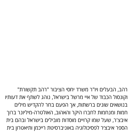
בריאות
תרבות
ופנאי
תיירות
TOP-
5
המילון
רהב, הבעלים ויו"ר משרד יחסי הציבור "רהב תקשורת"
הכלכלי
וקונסול הכבוד של איי מרשל בישראל, נוהג לשתף את דעותיו
בנושאים שונים ברשתות, אך הפעם בחר להקדיש מילים
פודקאסט
חמות ומנחמות לחברו היקר והאהוב, האולטרה-מיליונר ברוך
40
איבצ'ר, שעל שמו קרויים מוסדות מובילים בישראל ובהם בית
הספר איבצ׳ר לפסיכולוגיה באוניברסיטת רייכמן ותיאטרון בית
UNDER