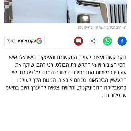
קריפטו
ויראלי
רני רהב (צילום משה שי, פלאש 90)
טלוויזיה
עקבו אחרינו בגוגל
עסקי
בוקר קשה ועצוב לעולם התקשורת והעסקים בישראל: איש
ספורט
יחסי הציבור ויועץ התקשורת הבולט, רני רהב, שיתף את
עוקביו ברשתות החברתיות בבשורה המרה על פטירתו של
קריירה
התעשיין הבינלאומי מנחם איבצ'ר. המנוח הלך לעולמו
ולימודים
ברפובליקה הדומיניקנית, והלוויתו צפויה להיערך היום במיאמי
שבפלורידה.
מינויים
רייטינג
רכב