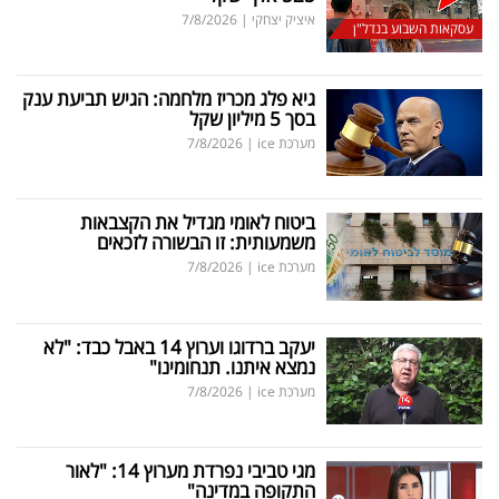
איציק יצחקי
|
7/8/2026
עסקאות השבוע בנדל"ן
גיא פלג מכריז מלחמה: הגיש תביעת ענק
בסך 5 מיליון שקל
מערכת ice
|
7/8/2026
ביטוח לאומי מגדיל את הקצבאות
משמעותית: זו הבשורה לזכאים
מערכת ice
|
7/8/2026
יעקב ברדוגו וערוץ 14 באבל כבד: "לא
נמצא איתנו. תנחומינו"
מערכת ice
|
7/8/2026
מגי טביבי נפרדת מערוץ 14: "לאור
התקופה במדינה"