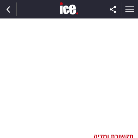
ראשי
הנבחרת
השוק
תקשורת
ומדיה
כסף
וצרכנות
תקשורת ומדיה