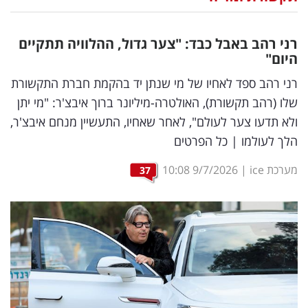
נדל"ן
רני רהב באבל כבד: "צער גדול, ההלוויה תתקיים
דיגיטל
היום"
וטק
רני רהב ספד לאחיו של מי שנתן יד בהקמת חברת התקשורת
שלו (רהב תקשורת), האולטרה-מיליונר ברוך איבצ'ר: "מי יתן
שיווק
ולא תדעו צער לעולם", לאחר שאחיו, התעשיין מנחם איבצ'ר,
ופרסום
הלך לעולמו | כל הפרטים
משפט
מערכת ice
|
9/7/2026
10:08
37
מדדים
ומחקרים
דעות
רכילות
עסקית