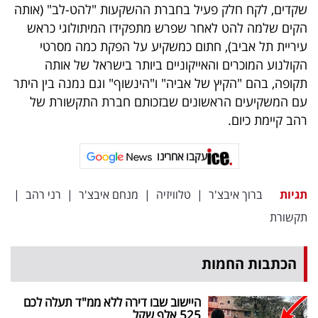
פרסמו
שקדים, לקח חלק פעיל בחברת ההשקעות "להט-לב" (אותה
הקים שלמה להט לאחר שפרש מתפקידו המיתולוגי כראש
באייס
עיריית תל אביב), חתום כמשקיע על הפקת כמה מסרטי
עקבו
הקולנוע המוכרים והאייקוניים ביותר בישראל של אותה
תקופה, בהם "הקיץ של אביה" ו"הינשוף" וגם נמנה בין היתר
אחרינו:
עם המשקיעים הראשונים שבזכותם חברת התקשורת של
רהב קיימת כיום.
עקבו אחרינו
תגיות
ברוך איבצ'ר
|
טלוויזיה
|
מנחם איבצ'ר
|
רני רהב
|
תקשורת
הכתבות החמות
היישוב שבו דירה ללא ממ"ד תעלה לכם
525 אלף שקל