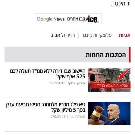
פרסמו
ודומינגז".
באייס
עקבו אחרינו
עקבו
תגיות
סלוצקי ודומינגז
|
רדיו תל אביב
אחרינו:
הכתבות החמות
היישוב שבו דירה ללא ממ"ד תעלה לכם
525 אלף שקל
איציק יצחקי
|
7/8/2026
עסקאות השבוע בנדל"ן
גיא פלג מכריז מלחמה: הגיש תביעת ענק
בסך 5 מיליון שקל
מערכת ice
|
7/8/2026