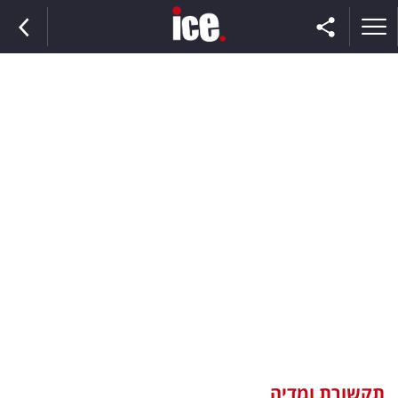
ראשי
הנבחרת
השוק
תקשורת
ומדיה
כסף
וצרכנות
תקשורת ומדיה