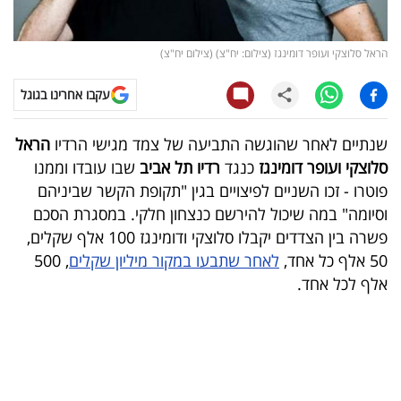
קריפטו
הראל סלוצקי ועופר דומינגז (צילום: יח"צ) (צילום יח"צ)
ויראלי
עקבו אחרינו בגוגל
טלוויזיה
שנתיים לאחר שהוגשה התביעה של צמד מגישי הרדיו
הראל
עסקי
סלוצקי ועופר דומינגז
כנגד
רדיו תל אביב
שבו עובדו וממנו
ספורט
פוטרו - זכו השניים לפיצויים בגין "תקופת הקשר שביניהם
וסיומה" במה שיכול להירשם כנצחון חלקי. במסגרת הסכם
קריירה
פשרה בין הצדדים יקבלו סלוצקי ודומינגז 100 אלף שקלים,
ולימודים
50 אלף כל אחד,
לאחר שתבעו במקור מיליון שקלים
, 500
אלף לכל אחד.
מינויים
רייטינג
רכב