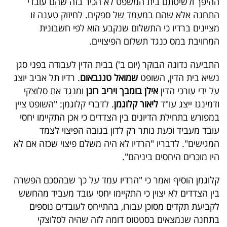
ההיפך ולשיטתם בית המשפט לא הכיר בזה שהם עובדי
40
התחנה אלא שהם במעמד של ספקים. לחיזוק טענה זו
מציינים ברדיו כי התשלום שנקבע הוא לפי חשבונית
המחויבת במס כנגד תשלום הפיצויים.
שיתופי
התביעה נדונה הבוקר (יום ב') בבית הדין לעבודה בפני סגן
פעולה
נשיא בית הדין, השופט
שמואל טננבאום
. רדיו תל אביב יוצג
על ידי עורכי הדין
אילן בומבך ויריב רונן
ומנגד את סלוצקי
ודמינגז ייצג עו"ד
ליאור קלוגמן
. לדברי קלוגמן: "השופט ציין
דרושים
במפורש בתחילת הדיונים בין הצדדים כי אכן התקיימו יחסי
עובד מעביד וכעת נותר רק לדון בגובה הפיצוי לצמד
ניוזלטרים
המגישים". לדבריו "הרדיו לא היה משלם פיצוי שכזה אם לא
היו מוכרים היחסים ביניהם".
מייל
קלוגמן הוסיף ואמר כי "הרדיו עמד על כך שבהסכם הפשרה
אדום
בין הצדדים לא יצוין כי התקיימו יחסי עובד מעביד מהחשש
לקביעת תקדים מסוכן עבורו, בהתייחס לעובדים נוספים
בתחנה שנמצאים בסטטוס דומה לזה שהיה לסלוצקי