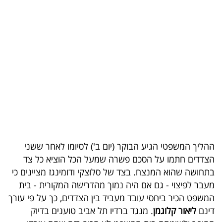
בריאות
תרבות
ופנאי
תיירות
TOP-
5
המילון
ההליך המשפטי הגיע הבוקר (יום ב') לסיומו לאחר ששני
הכלכלי
הצדדים חתמו על הסכם פשרה שמעל הכל הוציא כל צד
בתחושה שהוא המנצח. בצד של סלוצקי ודומינגז מציינים כי
פודקאסט
מעבר לפיצוי - גם אם היה נמוך מהדרישה המקורית - בית
המשפט הכיר ביחסי עובד מעביד בין הצדדים, כך על פי עורך
40
דינם
ליאור קלוגמן
. מנגד ברדיו תל אביב טוענים בדיוק
UNDER