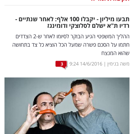
נדל"ן
תבעו מיליון - יקבלו 100 אלף: לאחר שנתיים -
דיגיטל
רדיו ת"א ישלם לסלוצקי ודומינגז
וטק
ההליך המשפטי הגיע הבוקר לסיומו לאחר ש-2 הצדדים
חתמו על הסכם פשרה שמעל הכל הוציא כל צד בתחושה
שיווק
שהוא המנצח
ופרסום
משה בנימין
|
14/6/2016
9:24
3
משפט
מדדים
ומחקרים
דעות
רכילות
עסקית