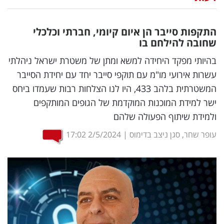
נדל"ן
התקפות סייבר הן איום קיומי, חברתי וכלכלי
דיגיטל
שחובה להילחם בו
וטק
בהיותי מפקד היחידה למשא ומתן של משטרת ישראל ניהלתי
עשרות אירועי מו"מ עם תוקפי סייבר יחד עם יחידת הסייבר
שיווק
המשטרתית בלהב 433, היו לנו הצלחות רבות שעמדו ביחס
ופרסום
ישר למידת המוכנות המוקדמת של הגופים המותקפים
ולמידת שיתוף הפעולה שלהם
משפט
עופר שחר, סגן ניצב בדימוס
|
2/5/2024
17:02
מדדים
ומחקרים
דעות
רכילות
עסקית