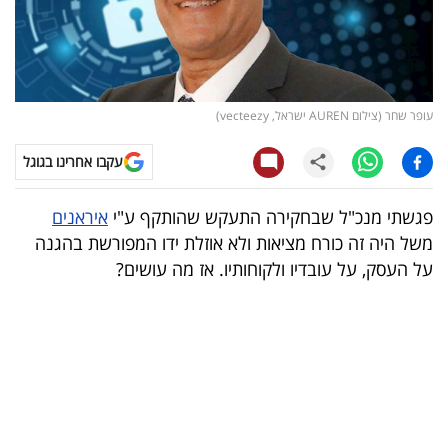
קריפטו
ויראלי
עופר שחר (צילום AUREN ישראל, vecteezy)
טלוויזיה
עקבו אחרינו בגוגל
עסקי
ספורט
פגשתי מנכ"ל שבחקירה התעקש שהותקף ע"י
איראנים
משל היה זה כורח מציאות ולא אוזלת ידו המפורשת בהגנה
קריירה
על העסק, על עובדיו ולקוחותיו. אז מה עושים?
ולימודים
מינויים
רייטינג
רכב