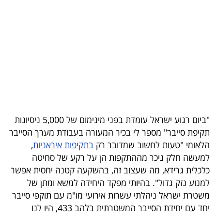
בריאות
תרבות
ופנאי
תיירות
TOP-
5
"ביום רגוע ישראל עומדת בפני מינימום של 5,000 ניסיונות
תקיפת סייבר" מספר לי בכיר המעורה בעבודת מערך הסייבר
המילון
הלאומי "טעות לחשוב שמדובר רק
בתקיפות איראניות
,
הכלכלי
למעשה חלק ניכר מההתקפות הן על רקע של סחיטה
כלכלית גרידא, מה שעצוב זה, בהשקעה קטנה יחסית אפשר
פודקאסט
למנוע נזק גדול". בהיותי מפקד היחידה למשא ומתן של
משטרת ישראל ניהלתי עשרות אירועי מו"מ עם תוקפי סייבר
40
יחד עם יחידת הסייבר המשטרתית בלהב 433, היו לנו
UNDER