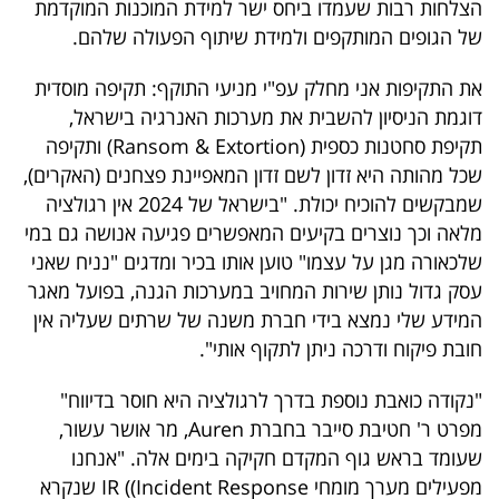
הצלחות רבות שעמדו ביחס ישר למידת המוכנות המוקדמת
40
של הגופים המותקפים ולמידת שיתוף הפעולה שלהם.
את התקיפות אני מחלק עפ"י מניעי התוקף: תקיפה מוסדית
שיתופי
דוגמת הניסיון להשבית את מערכות האנרגיה בישראל,
פעולה
תקיפת סחטנות כספית (Ransom & Extortion) ותקיפה
שכל מהותה היא זדון לשם זדון המאפיינת פצחנים (האקרים),
שמבקשים להוכיח יכולת. "בישראל של 2024 אין רגולציה
מלאה וכך נוצרים בקיעים המאפשרים פגיעה אנושה גם במי
דרושים
שלכאורה מגן על עצמו" טוען אותו בכיר ומדגים "נניח שאני
עסק גדול נותן שירות המחויב במערכות הגנה, בפועל מאגר
ניוזלטרים
המידע שלי נמצא בידי חברת משנה של שרתים שעליה אין
חובת פיקוח ודרכה ניתן לתקוף אותי".
מייל
"נקודה כואבת נוספת בדרך לרגולציה היא חוסר בדיווח"
אדום
מפרט ר' חטיבת סייבר בחברת Auren, מר אושר עשור,
שעומד בראש גוף המקדם חקיקה בימים אלה. "אנחנו
מפעילים מערך מומחי IR ((Incident Response שנקרא