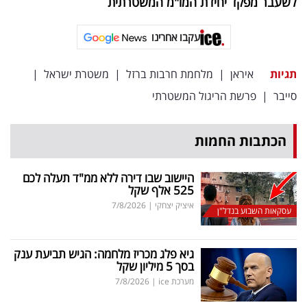
לשעבר מפקד יחידת המו"מ המשטרתית
עקבו אחרינו
תגיות
איראן
|
מלחמת חרבות ברזל
|
משטרת ישראל
|
סייבר
|
פרשת הריגול המשטרתי
הכתבות החמות
היישוב שבו דירה ללא ממ"ד תעלה לכם
525 אלף שקל
איציק יצחקי
|
7/8/2026
עסקאות השבוע בנדל"ן
גיא פלג מכריז מלחמה: הגיש תביעת ענק
בסך 5 מיליון שקל
מערכת ice
|
7/8/2026