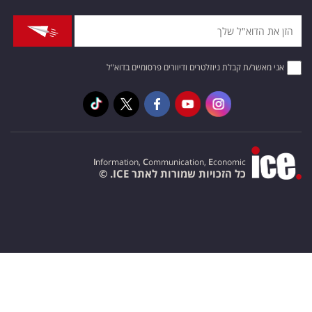
אני מאשר/ת קבלת ניוזלטרים ודיוורים פרסומיים בדוא"ל
I
nformation,
C
ommunication,
E
conomic
כל הזכויות שמורות לאתר ICE. ©