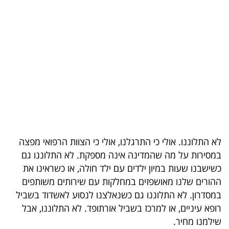
בריאות
תרבות
ופנאי
תיירות
TOP-
5
לא התלוננו. אולי כי התרגלנו, אולי כי הצוות הרפואי מפצה
המילון
במסירות על מה שהמדינה אינה מספקת. לא התלוננו גם
הכלכלי
כשישבנו שעות במיון ילדים עם ילד חולה, או כשראינו את
ההורים שלנו מאושפזים במחלקות עם שירותים משותפים
פודקאסט
במסדרון. לא התלוננו גם כשנאלצנו לנסוע לאשדוד בשביל
40
רופא עיניים, או למרכז בשביל אורתופד
.
לא התלוננו, אבל
שילמנו מחיר
.
UNDER