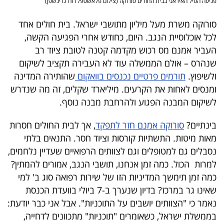
פגיעה הטיל האיראני בבית החולים סורוקה (צילום פלאש90/ דודו גרינשפן)
פרסמו
באייס
סורוקה משרת מעל מיליון מתושבי ישראל. בית חולים אחד
לכל אוכלוסיית הנגב. היום, כחודש אחרי הפגיעה הקשה,
עקבו
העביר אמנם מס רכוש מקדמה קטנה לטובת ציוד רב
אחרינו:
שנהרס – אולם הממשלה עוד לא העבירה תקציב לשיקום
ולשיפוץ.
תורמים פרטיים נכנסים בוואקום
שהותירה המדינה
ומנסים לאחות את הקרעים. מיליארד שקלים, זה מה שנדרש
לשיקום המבנה הפגוע ולהרחבת מבנה נוסף
.
בינתיים?
סורוקה אמנם חזר לתפקד
, אך לבית החולים חסרות
מאות מיטות. התשתיות קורסות וציוד חסר. התנאים בלתי
נסבלים גם למטופלים וגם לצוותים הרפואיים שעדיין נלחמים,
למרות הכול. כמה זמן אנחנו, תושבי הנגב, אמורים להמתין?
כמה זמן תימשך המדיניות הזו של שירות רפואה סוג ב' למי
שאינו גר במרכז
?
בדיון שנערך ב-7 ביולי בוועדת הכנסת
נאמר כי "הצוותים יושבים על התוכניות". אבל אני כבר יודעת:
בממשלת ישראל, כשאומרים "תוכניות" מתכוונים לדחייה,