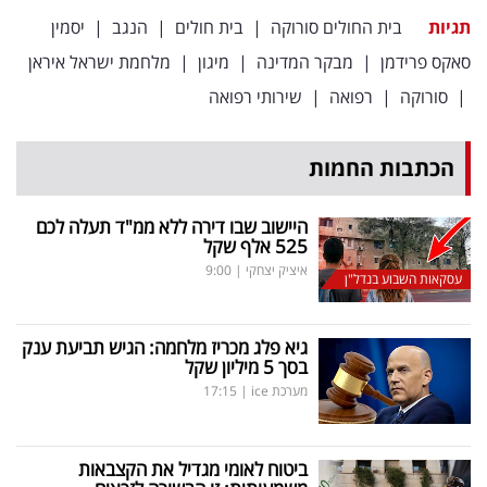
תגיות
בית החולים סורוקה
|
בית חולים
|
הנגב
|
יסמין
סאקס פרידמן
|
מבקר המדינה
|
מיגון
|
מלחמת ישראל איראן
|
סורוקה
|
רפואה
|
שירותי רפואה
הכתבות החמות
היישוב שבו דירה ללא ממ"ד תעלה לכם
525 אלף שקל
איציק יצחקי
|
9:00
עסקאות השבוע בנדל"ן
גיא פלג מכריז מלחמה: הגיש תביעת ענק
בסך 5 מיליון שקל
מערכת ice
|
17:15
ביטוח לאומי מגדיל את הקצבאות