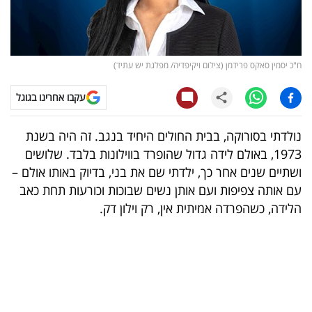
קריפטו
ויראלי
ח"כ יסמין סאקס פרידמן (צילום ויקיפדיה/ מפלגת יש עתיד)
טלוויזיה
עקבו אחרינו בגוגל
עסקי
נולדתי בסורוקה, בבית החולים היחיד בנגב. זה היה בשנת
ספורט
1973, באולם לידה גדול שהופרד בווילונות בלבד. שלושים
ושתיים שנים אחר כך, ילדתי שם את בני, בדיוק באותו אולם –
קריירה
עם אותה צפיפות ועם אותן נשים שבוכות וכורעות תחת כאב
ולימודים
הלידה, כשהפרדה אמיתית אין, רק וילון דק
.
מינויים
רייטינג
רכב