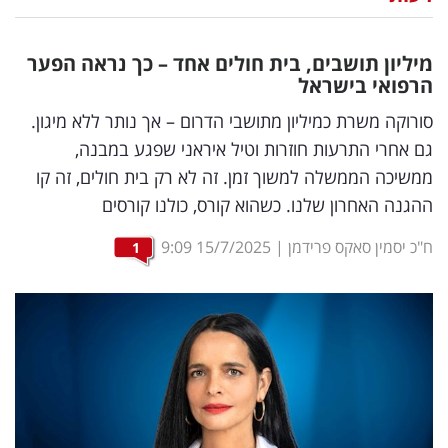
נדל"ן
מיליון תושבים, בית חולים אחד – כך נראה הפער
דיגיטל
הרפואי בישראל
וטק
סורוקה משרת כמיליון מתושבי הדרום – אך נותר ללא מיגון.
גם אחרי התרעות חוזרות וטיל איראני שפגע במבנה,
שיווק
ממשיכה הממשלה למשוך זמן. זה לא רק בית חולים, זה קו
ופרסום
ההגנה האחרון שלנו. כשהוא קורס, כולנו קורסים
משפט
ח"כ יסמין סאקס פרידמן
|
15/7/2025
9:09
1
מדדים
ומחקרים
דעות
רכילות
עסקית