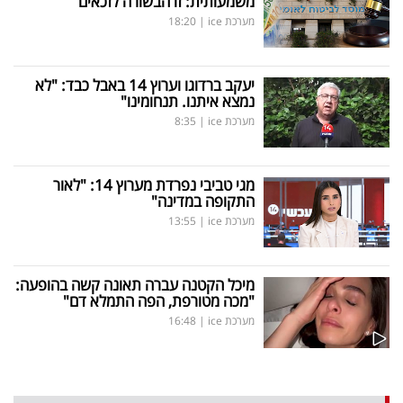
משמעותית: זו הבשורה לזכאים
מערכת ice
|
18:20
יעקב ברדוגו וערוץ 14 באבל כבד: "לא
נמצא איתנו. תנחומינו"
מערכת ice
|
8:35
מגי טביבי נפרדת מערוץ 14: "לאור
התקופה במדינה"
מערכת ice
|
13:55
מיכל הקטנה עברה תאונה קשה בהופעה:
"מכה מטורפת, הפה התמלא דם"
מערכת ice
|
16:48