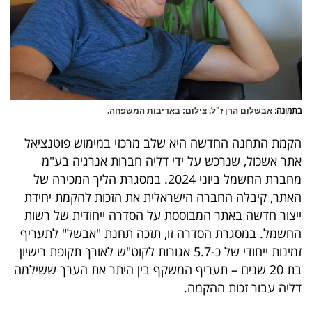
40
שיתופי
פעולה
בתמונה:
אבשלום הרן ז"ל, צילום: באדיבות המשפחה.
הקמת התחנה החדשה היא שלב מרכזי במימוש פוטנציאל
דרושים
אתר אשכול, שנרכש על ידי דליה חברות אנרגיה בע"מ
מחברת החשמל ביוני 2024. במסגרת הליך המכירה של
ניוזלטרים
האתר, קיבלה החברה הישראלית את הזכות להקמת יחידת
ייצור חדשה באתר המבוססת על הסדרה ייחודית של רשות
החשמל. במסגרת הסדרה זו, תזכה תחנת "אבשל" לתעריף
מייל
זמינות ייחודי של כ-5.7 אגורות לקוט"ש לאורך תקופת רישיון
אדום
בת 20 שנים – תעריף המשקף בין היתר את הערך ששילמה
דליה עבור זכות ההקמה.