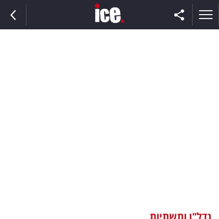
ראשי
הנבחרת
השוק
תקשורת
ומדיה
כסף
וצרכנות
נדל"ן ותשתיות