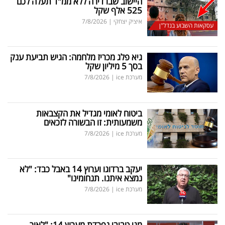
היישוב שבו דירה ללא ממ"ד תעלה לכם
525 אלף שקל
איציק יצחקי
|
7/8/2026
עסקאות השבוע בנדל"ן
גיא פלג מכריז מלחמה: הגיש תביעת ענק
בסך 5 מיליון שקל
מערכת ice
|
7/8/2026
ביטוח לאומי מגדיל את הקצבאות
משמעותית: זו הבשורה לזכאים
מערכת ice
|
7/8/2026
יעקב ברדוגו וערוץ 14 באבל כבד: "לא
נמצא איתנו. תנחומינו"
מערכת ice
|
7/8/2026
מגי טביבי נפרדת מערוץ 14: "לאור