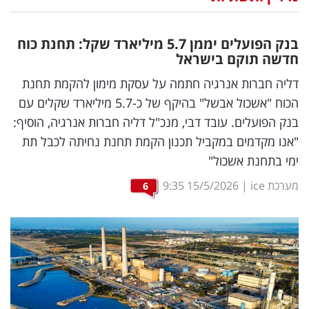
נדל"ן
בנק הפועלים יממן 5.7 מיליארד שקל: תחנת כוח
דיגיטל
חדשה תוקם בישראל
וטק
דליה חברות אנרגיה חתמה על עסקת מימון להקמת תחנת
הכוח "אשכול אבשל" בהיקף של כ-5.7 מיליארד שקלים עם
שיווק
בנק הפועלים. עובד דבי, מנכ"ל דליה חברות אנרגיה, הוסיף:
ופרסום
"אנו מקדמים במקביל תכנון הקמת תחנת נחיתה לכבל תת
ימי בתחנת אשכול"
משפט
מערכת ice
|
15/5/2026
9:35
6
מדדים
ומחקרים
דעות
רכילות
עסקית