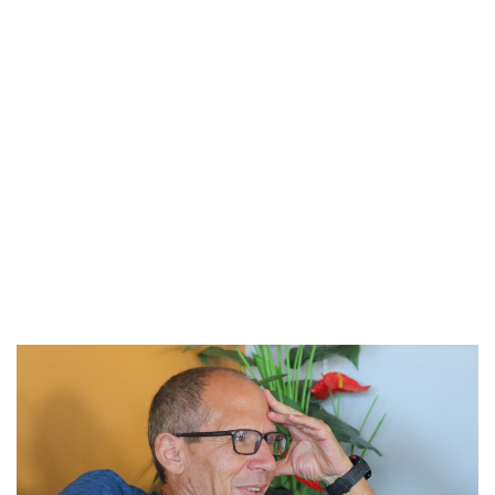
בריאות
תרבות
ופנאי
תיירות
TOP-
5
המילון
הכלכלי
פודקאסט
40
UNDER