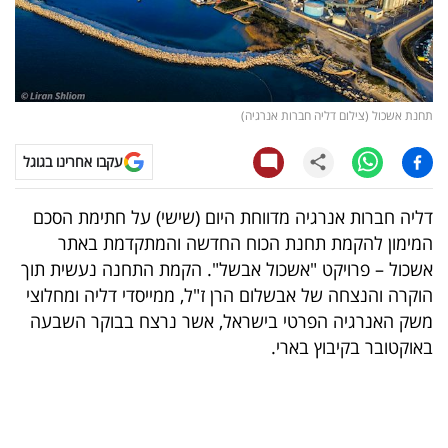
קריפטו
ויראלי
תחנת אשכול (צילום דליה חברות אנרגיה)
טלוויזיה
עקבו אחרינו בגוגל
עסקי
ספורט
דליה חברות אנרגיה מדווחת היום (שישי) על חתימת הסכם
המימון להקמת תחנת הכוח החדשה והמתקדמת באתר
קריירה
אשכול – פרויקט "אשכול אבשל". הקמת התחנה נעשית תוך
ולימודים
הוקרה והנצחה של אבשלום הרן ז"ל, ממייסדי דליה ומחלוצי
משק האנרגיה הפרטי בישראל, אשר נרצח בבוקר השבעה
מינויים
באוקטובר בקיבוץ בארי.
רייטינג
רכב