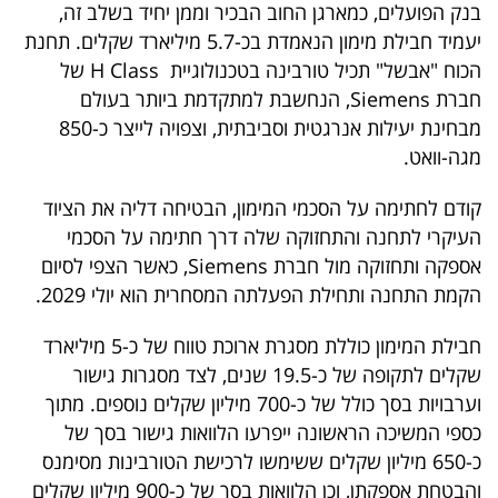
פרסמו
בנק הפועלים, כמארגן החוב הבכיר וממן יחיד בשלב זה,
יעמיד חבילת מימון הנאמדת בכ-5.7 מיליארד שקלים. תחנת
באייס
הכוח "אבשל" תכיל טורבינה בטכנולוגיית H Class של
חברת Siemens, הנחשבת למתקדמת ביותר בעולם
עקבו
מבחינת יעילות אנרגטית וסביבתית, וצפויה לייצר כ-850
אחרינו:
מגה-וואט.
קודם לחתימה על הסכמי המימון, הבטיחה דליה את הציוד
העיקרי לתחנה והתחזוקה שלה דרך חתימה על הסכמי
אספקה ותחזוקה מול חברת Siemens, כאשר הצפי לסיום
הקמת התחנה ותחילת הפעלתה המסחרית הוא יולי 2029.
חבילת המימון כוללת מסגרת ארוכת טווח של כ-5 מיליארד
שקלים לתקופה של כ-19.5 שנים, לצד מסגרות גישור
וערבויות בסך כולל של כ-700 מיליון שקלים נוספים. מתוך
כספי המשיכה הראשונה ייפרעו הלוואות גישור בסך של
כ-650 מיליון שקלים ששימשו לרכישת הטורבינות מסימנס
והבטחת אספקתן, וכן הלוואות בסך של כ-900 מיליון שקלים