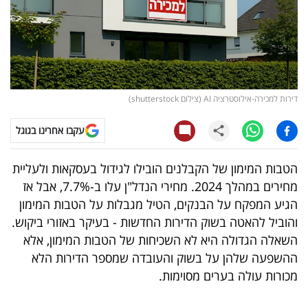
קריפטו
ויראלי
טלוויזיה
דירות למכירה-אילוסטרציה AI (צילום shutterstock)
עסקי
עקבו אחרינו בגוגל
ספורט
הטבות המימון של הקבלנים הובילו לגידול בעסקאות ולעליית
קריירה
מחירים במהלך 2024. מחירי הנדל"ן עלו ב-7.7%, אבל אז
ולימודים
הגיע המפקח על הבנקים, הטיל מגבלות על הטבות המימון
והוביל להאטה בשוק הדירות החדשות - בעיקר באזורי ביקוש.
מינויים
השאלה הגדולה היא לא השכיחות של הטבות המימון, אלא
ההשפעה שלהן על בשוק והעובדה שמספר הדירות הלא
רייטינג
מכורות עולה בערים מסוימות.
רכב