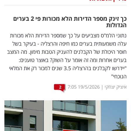
נדל"ן
כך זינק מספר הדירות הלא מכורות פי 2 בערים
דיגיטל
הגדולות
וטק
נתוני הלמ"ס מצביעים על כך שמספר הדירות הלא מכורות
עלה משמעותית בערים כמו חיפה והרצליה - בעיקר בשל
שיווק
חוסר היכולת של הקבלנים להעניק הטבות מימון. מה המצב
ופרסום
בערים אחרות ומה זה אומר על השוק? באוצר טוענים:
"יידרשו לקבלנים בהרצליה 3.5 שנים למכור רק את המלאי
משפט
הנוכחי"
מדדים
איציק יצחקי
|
19/5/2026
7:05
2
ומחקרים
דעות
רכילות
עסקית