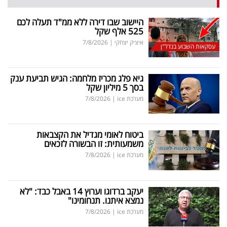
היישוב שבו דירה ללא ממ"ד תעלה לכם
525 אלף שקל
איציק יצחקי
|
7/8/2026
עסקאות השבוע בנדל"ן
גיא פלג מכריז מלחמה: הגיש תביעת ענק
בסך 5 מיליון שקל
מערכת ice
|
7/8/2026
ביטוח לאומי מגדיל את הקצבאות
משמעותית: זו הבשורה לזכאים
מערכת ice
|
7/8/2026
יעקב ברדוגו וערוץ 14 באבל כבד: "לא
נמצא איתנו. תנחומינו"
מערכת ice
|
7/8/2026