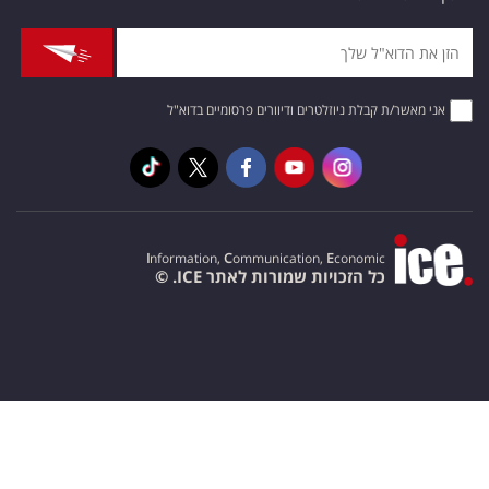
אני מאשר/ת קבלת ניוזלטרים ודיוורים פרסומיים בדוא"ל
I
nformation,
C
ommunication,
E
conomic
כל הזכויות שמורות לאתר ICE. ©