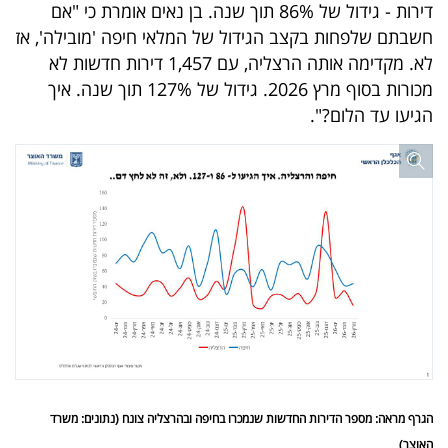
פרסמו
דירות - גידול של 86% תוך שנה. בן נאים אומרת כי "אם
חשבתם שלפחות בקצב הגידול של המלאי חיפה 'מובילה', אז
באייס
לא. מקדימה אותה הרצליה, עם 1,457 דירות חדשות לא
מכורות בסוף מרץ 2026. גידול של 127% תוך שנה. איך
עקבו
הגיעו עד הלום?".
אחרינו:
הגרף מראה: מספר הדירות החדשות שנמכרו בחיפה ובהרצליה צונח (נתונים: משרד
האוצר)