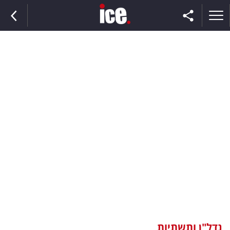
ראשי
הנבחרת
השוק
תקשורת
ומדיה
כסף
וצרכנות
נדל"ן ותשתיות