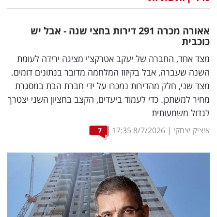
נדל"ן
אאורה מכרה 291 דירות בחצי שנה - אבל יש
דיגיטל
כוכבית
וטק
מצד אחד, החברה של יעקב אטרקצ'י מציגה ירידה לעומת
השנה שעברה, אבל בקיזוז המלחמה מדובר בנתונים דומים.
שיווק
מצד שני, חלק מהדירות נמכרו על ידי חברת הבת במסגרת
ופרסום
מחיר למשתכן. כדי לעמוד ביעדים, הקצב בחציון השני יצטרך
לגדול משמעותית
משפט
איציק יצחקי
|
8/7/2026
17:35
7
מדדים
ומחקרים
דעות
רכילות
עסקית