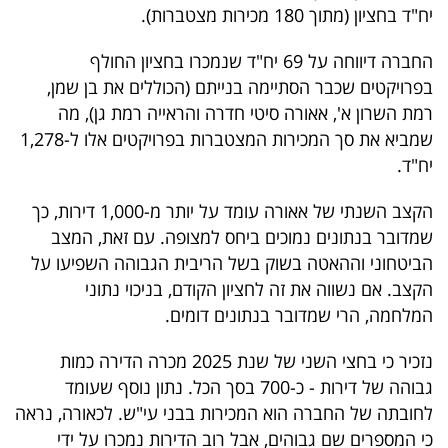
פרסמו
יח"ד בחציון (מתוך 180 מכירות מצטברות).
באייס
החברה דיווחה על 69 יח"ד שנמכרו בחציון החולף
בפרויקטים שכבר הסתיימה בנייתם (הכוללים את בן שמן,
עקבו
רמת השרון א', אאורה סיטי חדרה והראייה רמת גן), מה
אחרינו:
שמביא את סך המכירות המצטברות בפרויקטים אלו ל-1,278
יח"ד.
הקצב השנתי של אאורה עומד על יותר מ-1,000 דירות, כך
שמדובר בנתונים נמוכים ביחס למצופה. עם זאת, המצב
הביטחוני וההאטה בשוק בשל הריבית הגבוהה השפיעו על
הקצב. אם נשווה את זה לחציון הקודם, בניכוי נתוני
המלחמה, הרי שמדובר בנתונים דומים.
נזכיר כי בחצי השני של שנת 2025 מכרה הדירה כמות
גבוהה של דירות - כ-700 בסך הכל. נתון נוסף שעומד
לחובתה של החברה הוא המכירות בבני עי"ש. לכאורה, נראה
כי המספרים שם גבוהים, אבל רוב הדירות נמכרו על ידי