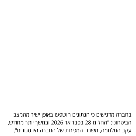
בריאות
תרבות
ופנאי
תיירות
TOP-
5
המילון
הכלכלי
פודקאסט
בחברה מדגישים כי הנתונים הושפעו באופן ישיר מהמצב
הביטחוני: "החל מ-28 בפברואר 2026 ובמשך יותר מחודש,
40
עקב המלחמה, משרדי המכירות של החברה היו סגורים",
UNDER