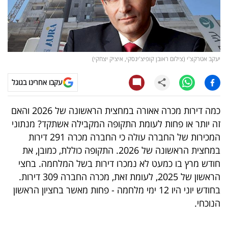
קריפטו
ויראלי
יעקב אטרקצ'י (צילום ראובן קופיצ'ינסקי, איציק יצחקי)
טלוויזיה
עקבו אחרינו בגוגל
עסקי
ספורט
כמה דירות מכרה אאורה במחצית הראשונה של 2026 והאם
זה יותר או פחות לעומת התקופה המקבילה אשתקד? מנתוני
קריירה
המכירות של החברה עולה כי החברה מכרה 291 דירות
ולימודים
במחצית הראשונה של 2026. התקופה כוללת, כמובן, את
חודש מרץ בו כמעט לא נמכרו דירות בשל המלחמה. בחצי
מינויים
הראשון של 2025, לעומת זאת, מכרה החברה 309 דירות.
בחודש יוני היו 12 ימי מלחמה - פחות מאשר בחציון הראשון
רייטינג
הנוכחי.
רכב