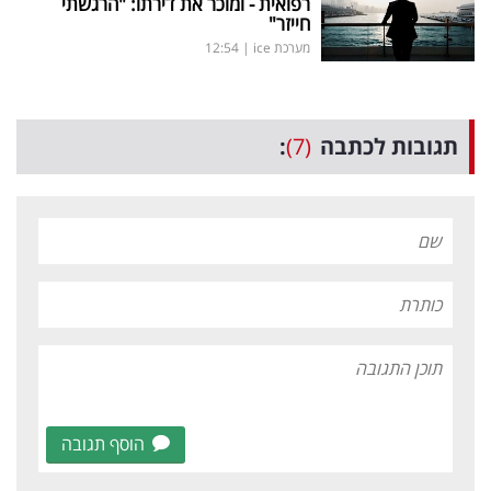
רפואית - ומוכר את דירתו: "הרגשתי
חייזר"
מערכת ice
|
12:54
תגובות לכתבה
(7)
:
הוסף תגובה