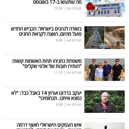
מה שתעשו ב-17 באוגוסט
מערכת ice
|
13:24
בשורה לנהגים בישראל: הכביש החדש
פועל מהיום, האצה לקראת החגים
מערכת ice
|
8:46
משפחת נתניהו תחת האשמות קשות:
"הותירו חובות של אלפי שקלים"
מערכת ice
|
11:15
יעקב ברדוגו וערוץ 14 באבל כבד: "לא
נמצא איתנו. תנחומינו"
מערכת ice
|
8:35
איש העסקים הישראלי חושף דרמה