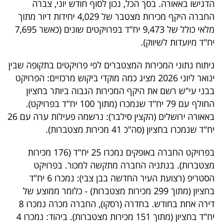
הדגישו באאורה. בסך הכל, נכון לסוף חודש יוני, צברה
40
החברה היקף מכירות מצטבר של 4,029 יחידות דיור מתוך
מלאי כולל של 9,473 יח"ד בפרויקטים שונים (כאשר 7,695
יח"ד מיועדות לשיווק).
שיתופי
פעולה
ניתוח נתוני המכירות המצטברים לפי פרויקטים בתקופה שבין
ינואר ליוני 2026 מציג כמה מוקדי ביקוש מרכזיים: הפרויקט
בבני עי"ש רשם את היקף המכירות הגבוה ביותר בחציון
החולף עם 79 יח"ד שנמכרו (מתוך 100 יח"ד בפרויקט).
דרושים
באאורה ירושלים (הקצין סילבר): נרשמה פעילות ערה עם 26
יח"ד שנמכרו בחציון (סה"כ 41 מכירות מצטברות).
ניוזלטרים
בפרויקט החברה באופקים נמכרו 25 יח"ד (176 מכירות
מצטברות). בנתניה החברה מתקשה למכור. בפרויקט
מייל
הסטריפ (רצועת העיר החדשה בבן צבי): נמכרו 6 יח"ד
אדום
בחציון (מתוך 299 מכירות מצטברות) - כלומר ממוצע של
דירה אחת בחודש. בחדרה (רסקו), החברה מכרה נמכרו 8
יח"ד בחציון (מתוך 151 מכירות מצטברות). ביהוד: נמכרו 4