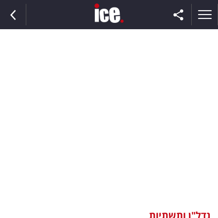
ראשי
הנבחרת
השוק
תקשורת
ומדיה
כסף
וצרכנות
נדל"ן ותשתיות