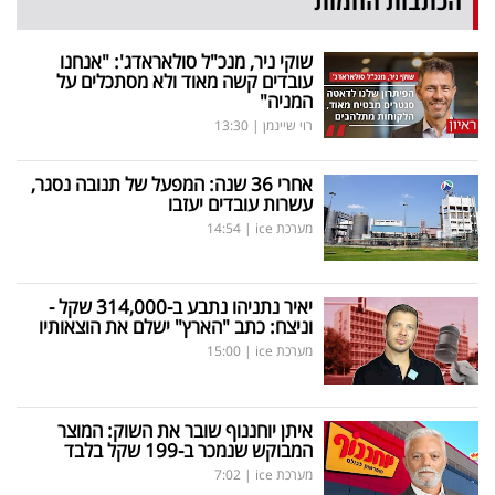
הכתבות החמות
שוקי ניר, מנכ"ל סולאראדג': "אנחנו
עובדים קשה מאוד ולא מסתכלים על
המניה"
רוי שיינמן
|
13:30
אחרי 36 שנה: המפעל של תנובה נסגר,
עשרות עובדים יעזבו
מערכת ice
|
14:54
יאיר נתניהו נתבע ב-314,000 שקל -
וניצח: כתב "הארץ" ישלם את הוצאותיו
מערכת ice
|
15:00
איתן יוחננוף שובר את השוק: המוצר
המבוקש שנמכר ב-199 שקל בלבד
מערכת ice
|
7:02