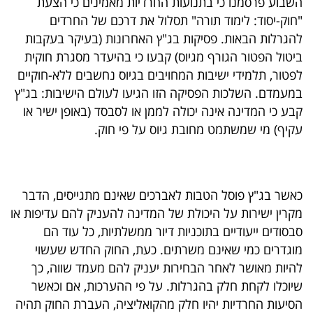
השבוע פרסמנו כי בתנועות החרדיות מאמינים כי הצעת
פרסמו
"חוק-יסוד: לימוד תורה" תסלול את דרכם של החרדים
באייס
להגרלות הבאות. פסיקות בג"ץ האחרונות (בעיקר בעקבות
ביטול הפטור הגורף מגיוס) קבעו כי בהיעדר מסגרת חוקית
עקבו
לפטור, תלמידי ישיבות המחויבים בגיוס נחשבים ללא-חוקיים
אחרינו:
במעמדם. השלכות הפסיקה הזו הגיעו לעולם הישיבות: בג"ץ
קבע כי המדינה אינה יכולה לממן או לסבסד (באופן ישיר או
עקיף) מי שמשתמט מחובת גיוס על פי חוק.
כאשר בג"ץ פוסל הטבות לאברכים שאינם מתגייסים, הדבר
מקרין ישירות על היכולת של המדינה להעניק להם עדיפות או
סבסודים ייעודיים בתוכניות דיור ממשלתיות, כל עוד הם
מוגדרים כמי שאינם משרתים. כעת, החוק החדש שעשוי
להיות מאושר לאחר הבחירות יעניק להם מעמד שווה, כך
שיוכלו לקחת חלק בהגרלות. על פי ההערכות, אם וכאשר
הסיעות החרדיות יהיו חלק מהקואליציה, העברת החוק תהיה