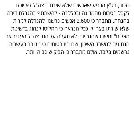
כזכור, בג"ץ הכריע שאנשים שלא שירתו בצה"ל לא יוכלו
בריאות
לקבל הטבות מהמדינה ובכלל זה - להשתתף בהגרלת דירה
בהנחה. מתברר כי 2,600 אנשים נרשמו להגרלה למרות
תרבות
שלא שירתו בצה"ל, ככל הנראה כי החליטו לנהוג ב"שיטת
ופנאי
מצליח" וחשבו שהמדינה לא תעלה עליהם. צה"ל העביר את
הנתונים למשרד השיכון ושם היו בטוחים כי מדובר בעשרות
תיירות
נרשמים בלבד, אולם מתברר כי הביקוש גבוה יותר.
TOP-
5
המילון
הכלכלי
פודקאסט
40
UNDER