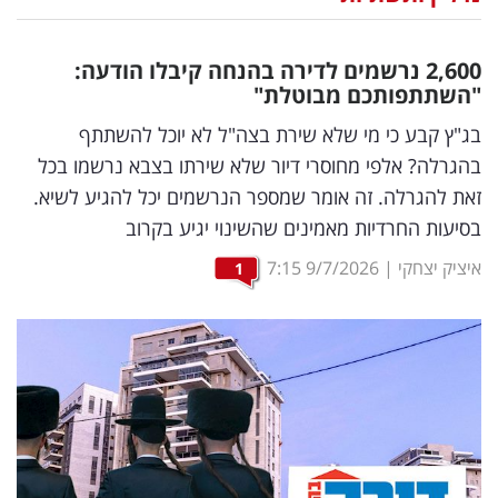
נדל"ן
2,600 נרשמים לדירה בהנחה קיבלו הודעה:
דיגיטל
"השתתפותכם מבוטלת"
וטק
בג"ץ קבע כי מי שלא שירת בצה"ל לא יוכל להשתתף
בהגרלה? אלפי מחוסרי דיור שלא שירתו בצבא נרשמו בכל
שיווק
זאת להגרלה. זה אומר שמספר הנרשמים יכל להגיע לשיא.
ופרסום
בסיעות החרדיות מאמינים שהשינוי יגיע בקרוב
משפט
איציק יצחקי
|
9/7/2026
7:15
1
מדדים
ומחקרים
דעות
רכילות
עסקית