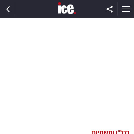
ראשי
הנבחרת
השוק
תקשורת
ומדיה
כסף
וצרכנות
נדל"ן ותשתיות