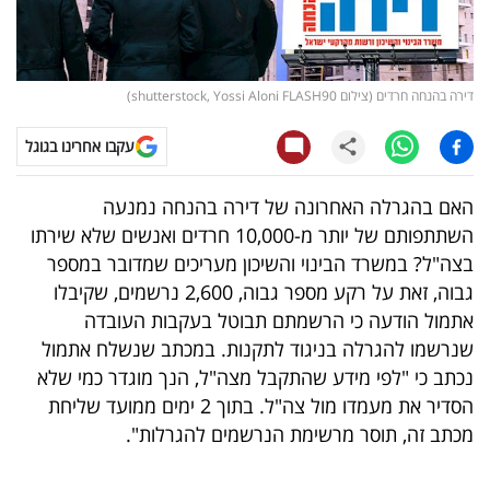
קריפטו
ויראלי
דירה בהנחה חרדים (צילום shutterstock, Yossi Aloni FLASH90)
טלוויזיה
עקבו אחרינו בגוגל
עסקי
האם בהגרלה האחרונה של דירה בהנחה נמנעה
ספורט
השתתפותם של יותר מ-10,000 חרדים ואנשים שלא שירתו
בצה"ל? במשרד הבינוי והשיכון מעריכים שמדובר במספר
קריירה
גבוה, זאת על רקע מספר גבוה, 2,600 נרשמים, שקיבלו
ולימודים
אתמול הודעה כי הרשמתם תבוטל בעקבות העובדה
שנרשמו להגרלה בניגוד לתקנות. במכתב שנשלח אתמול
מינויים
נכתב כי "לפי מידע שהתקבל מצה"ל, הנך מוגדר כמי שלא
הסדיר את מעמדו מול צה"ל. בתוך 2 ימים ממועד שליחת
רייטינג
מכתב זה, תוסר מרשימת הנרשמים להגרלות".
רכב