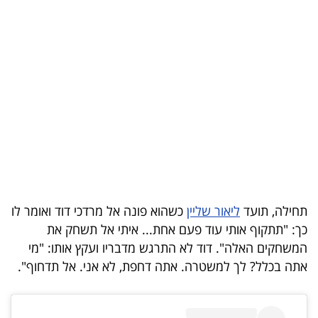
בריאות
תרבות
ופנאי
תיירות
TOP-
5
המילון
תחילה, תועד
ליאור שליין
כשהוא פונה אל מרדכי דוד ואומר לו
הכלכלי
כך: "תתקוף אותי עוד פעם אחת... איתי אל תשחק את
המשחקים האלה". דוד לא התרגש מדבריו ועקץ אותו: "מי
פודקאסט
אתה בכלל? לך למשטרה. אתה דחפת, לא אני. אל תדחוף".
40
UNDER