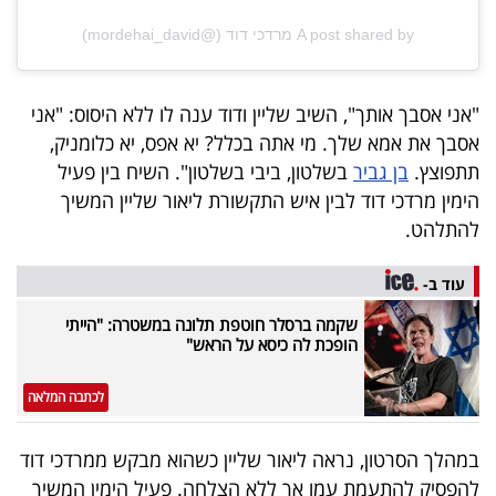
פרסמו
A post shared by מרדכי דוד (@mordehai_david)
באייס
עקבו
"אני אסבך אותך", השיב שליין ודוד ענה לו ללא היסוס: "אני
אחרינו:
אסבך את אמא שלך. מי אתה בכלל? יא אפס, יא כלומניק,
תתפוצץ.
בן גביר
בשלטון, ביבי בשלטון". השיח בין פעיל
הימין מרדכי דוד לבין איש התקשורת ליאור שליין המשיך
להתלהט.
עוד ב-
שקמה ברסלר חוטפת תלונה במשטרה: "הייתי
הופכת לה כיסא על הראש"
לכתבה המלאה
במהלך הסרטון, נראה ליאור שליין כשהוא מבקש ממרדכי דוד
להפסיק להתעמת עמו אך ללא הצלחה. פעיל הימין המשיך