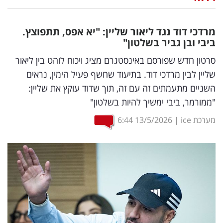
נדל"ן
מרדכי דוד נגד ליאור שליין: "יא אפס, תתפוצץ.
דיגיטל
ביבי ובן גביר בשלטון"
וטק
סרטון חדש שפורסם באינסטגרם מציג ויכוח לוהט בין ליאור
שליין לבין מרדכי דוד. בתיעוד שחשף פעיל הימין, נראים
שיווק
השניים מתעמתים זה עם זה, תוך שדוד עוקץ את שליין:
ופרסום
"ממורמר, ביבי ימשיך להיות בשלטון"
משפט
מערכת ice
|
13/5/2026
6:44
מדדים
ומחקרים
דעות
רכילות
עסקית