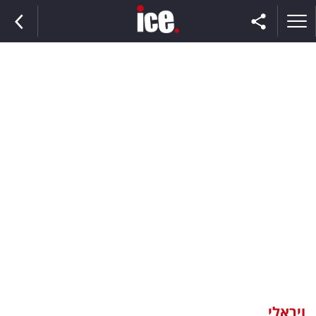
ראשי
הנבחרת
השוק
תקשורת
ומדיה
כסף
וצרכנות
ויראלי