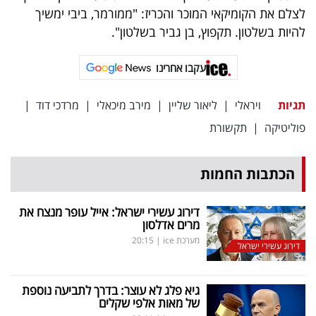
לצלם את הקומיקאי המוכר והכריז: "ממורמר, ביבי ימשיך
להיות בשלטון. תקפוץ, בן גביר בשלטון".
עקבו אחרינו
תגיות
ויראלי
|
ליאור שליין
|
מירב מיכאלי
|
מרדכי דוד
|
פוליטיקה
|
תקשורת
הכתבות החמות
דירוג עשירי ישראל: אייל עופר מנצח את
מרים אדלסון
מערכת ice
|
20:15
דירוג עשירי ישראל
גיא פלג לא עוצר: בדרך לתביעה נוספת
של מאות אלפי שקלים