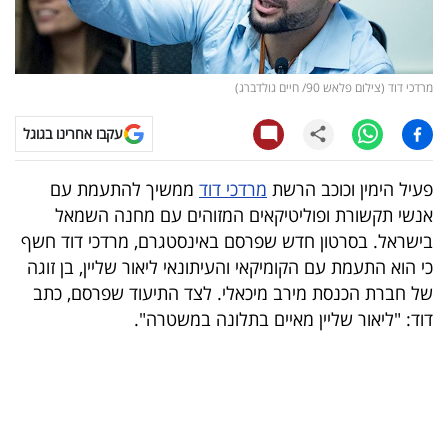
קריפטו
ויראלי
מרדכי דוד (צילום פלאש 90/ חיים גולדברג)
טלוויזיה
עקבו אחרינו בגוגל
עסקי
פעיל הימין וכוכב הרשת
מרדכי דוד
ממשיך להתעמת עם
ספורט
אנשי תקשורת ופוליטיקאים המזוהים עם מחנה השמאל
בישראל. בסרטון חדש שפרסם באינסטגרם, מרדכי דוד חשף
קריירה
כי הוא התעמת עם הקומיקאי והעיתונאי ליאור שליין, בן זוגה
ולימודים
של חברת הכנסת מירב מיכאלי. לצד התיעוד שפרסם, כתב
דוד: "ליאור שליין מאיים בתלונה במשטרה".
מינויים
רייטינג
רכב