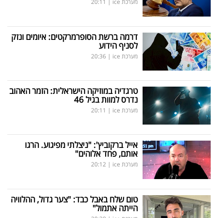
מערכת ice
|
20:11
דרמה ברשת הסופרמרקטים: איומים ונזק
לסניף הידוע
מערכת ice
|
20:36
טרגדיה במוזיקה הישראלית: הזמר האהוב
נדרס למוות בגיל 46
מערכת ice
|
20:11
אייל ברקוביץ': "ניצלתי מפיגוע. הרגו
אותם, פחד אלוהים"
מערכת ice
|
20:12
טום שלח באבל כבד: "צער גדול, ההלוויה
הייתה אתמול"