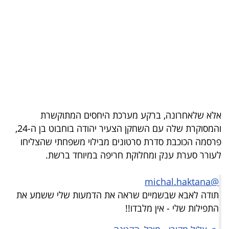
בריאות
תרבות
ופנאי
תיירות
TOP-
אלא שלאחרונה, ברקע מערכת היחסים המתוקשרת
5
והמסוקרת שלה עם השחקן הצעיר יהודה בוחבוט בן ה-24,
פרסמה הכוכבת סדרת סרטונים מבילוי משפחתי שהצליחו
המילון
לעורר סערת ענק ומחלוקת חריפה במיוחד ברשת.
הכלכלי
@michal.haktana
פודקאסט
תודה לאבא שבשמיים שראה את הדמעות שלי ששמע את
40
התפילות שלי - אין מלבדו!!
UNDER