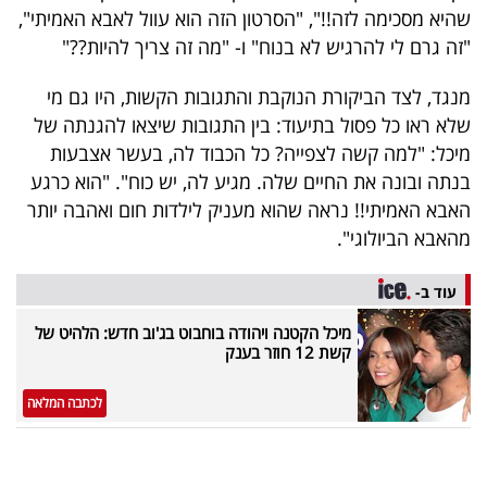
פרסמו
שהיא מסכימה לזה!!", "הסרטון הזה הוא עוול לאבא האמיתי",
באייס
"זה גרם לי להרגיש לא בנוח" ו- "מה זה צריך להיות??"
מנגד, לצד הביקורת הנוקבת והתגובות הקשות, היו גם מי
עקבו
שלא ראו כל פסול בתיעוד: בין התגובות שיצאו להגנתה של
אחרינו:
מיכל: "למה קשה לצפייה? כל הכבוד לה, בעשר אצבעות
בנתה ובונה את החיים שלה. מגיע לה, יש כוח". "הוא כרגע
האבא האמיתי!! נראה שהוא מעניק לילדות חום ואהבה יותר
מהאבא הביולוגי".
עוד ב-
מיכל הקטנה ויהודה בוחבוט בג'וב חדש: הלהיט של
קשת 12 חוזר בענק
לכתבה המלאה