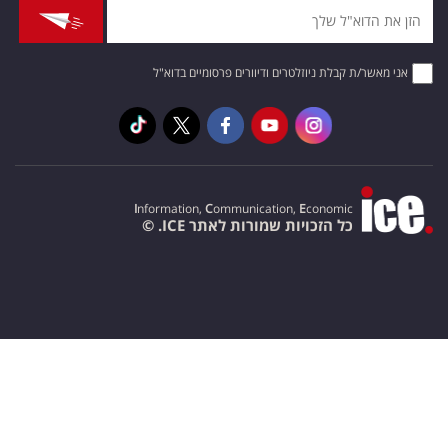
אני מאשר/ת קבלת ניוזלטרים ודיוורים פרסומיים בדוא"ל
I
nformation,
C
ommunication,
E
conomic
כל הזכויות שמורות לאתר ICE. ©