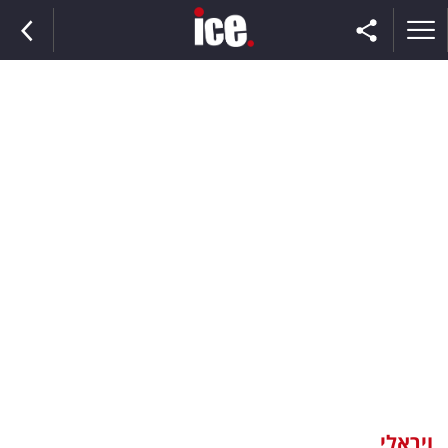
ראשי
הנבחרת
השוק
תקשורת
ומדיה
כסף
וצרכנות
ויראלי