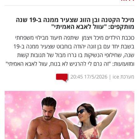
נדל"ן
מיכל הקטנה ובן הזוג שצעיר ממנה ב-19 שנה
דיגיטל
מותקפים: "עוול לאבא האמיתי"
וטק
כוכבת הילדים מיכל ויצמן שיתפה תיעוד מבילוי משפחתי
בשבת יחד עם בן זוגה יהודה בוחבוט שצעיר ממנה ב-19
שיווק
שנה, שחילופי הנשיקות בו גררו מבול של תגובות קשות
ופרסום
ומזועזעות: "זה גרם לי להרגיש לא בנוח, עוול לאבא האמיתי"
משפט
מערכת ice
|
17/5/2026
20:45
מדדים
ומחקרים
דעות
רכילות
עסקית