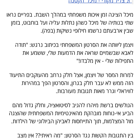
♬ צליל מקורי - מיכל הקטנה
40
מיכל הציגה זמן איכות משפחתי במהלך השבת. בפריים נראו
שתי בנותיה של מיכל כשהן נתלות עליה ועל בוחבוט, בזמן
שיתופי
שבין ארבעתם נרשמו חילופי נשיקות (בפה).
פעולה
ויצמן ליוותה את הסרטון המשפחתי בכיתוב נרגש: "תודה
לאבא שבשמיים שראה את הדמעות שלי, ששמע את
התפילות שלי - אין מלבדו!"
דרושים
למרות המסר של ויצמן, אצל חלק נרחב מהעוקבים התיעוד
הזה ממש לא עבר חלק בגרון, והסרטון הפך במהירות
ניוזלטרים
לוויראלי וגרר מאות תגובות מעורבות.
הגולשים ברשת מיהרו להגיב לסיטואציה, וחלק גדול מהם
מייל
הביע אי-נוחות מובהקת מהאינטימיות המשפחתית שהוצגה
אדום
מול המצלמות, תוך התייחסות לאביהן הביולוגי של הילדות.
בין התגובות הקשות נגד הסרטון: "מה ראיתי?? אין מצב