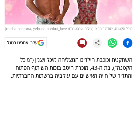
קריפטו
ויראלי
מיכל הקטנה, יהודה בוחבוט (צילום אינסטגרם/ michalhaktana, yehuda.buhbut_love)
טלוויזיה
עקבו אחרינו בגוגל
עסקי
השחקנית וכוכבת הילדים המצליחה מיכל ויצמן ("מיכל
ספורט
הקטנה"), בת ה-43, מוכרת היטב בזכות השיתוף הפתוח
והתדיר של חייה האישיים עם עוקביה ברשתות החברתיות.
קריירה
ולימודים
מינויים
רייטינג
רכב