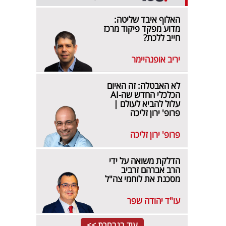
האלוף איבד שליטה:
מדוע מפקד פיקוד מרכז
חייב ללכת?
יריב אופנהיימר
לא האבטלה: זה האיום
הכלכלי החדש שה-AI
עלול להביא לעולם |
פרופ' ירון זליכה
פרופ' ירון זליכה
הדלקת משואה על ידי
הרב אברהם זרביב
מסכנת את לוחמי צה"ל
עו"ד יהודה שפר
עוד בנבחרת >>