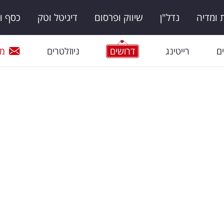
ומדיה
נדל"ן
שיווק ופרסום
דיגיטל וטק
כסף ו
ם
רייטינג
דרושים
ניוזלטרים
מי