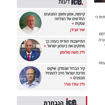
דעות
קיימות, אמון וחוסן: המנועים
ות כי
החדשים של הצלחה
עסקית
יאיר אבידן
רסם
וביה
התיישבות יהודית בעזה: כך
מחזקים את ביטחון ישראל
ח"כ משה סולומון
עמת
קיר הברזל שנסדק: שיקום
מדינת ישראל חייב להתחיל
מבפנים
ח"כ עודד פורר
הנבחרת