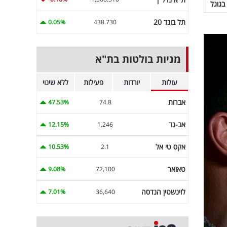
בגוגל
תל בונד 20
0.05%
438.730
מניות בולטות בת"א
עולות
יורדות
פעילות
ללא שינוי
אברות
47.53%
74.8
אב-גד
12.15%
1,246
אקס טי אל
10.53%
2.1
טאואר
9.08%
72,100
לוינשטין הנדסה
7.01%
36,640