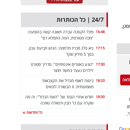
24/7 | כל הכותרות
 מסכן,
מיכל הקטנה עברה תאונה קשה בהופעה:
16:48
"מכה מטורפת, הפה התמלא דם"
גיא פלג מכריז מלחמה: הגיש תביעת ענק
17:15
בסך 5 מיליון שקל
"נוגע באזורים אינטימיים": מדריך ספורט
17:30
לילדים נעצר בחשד חמור
לאה
ביטוח לאומי מגדיל את הקצבאות
18:20
משמעותית: זו הבשורה לזכאים
חודש אחרי הגמר של "האח הגדול": זה מה
18:30
שקרה עם גל רובין ורפאלה טווינה
ו
כל החדשות
.