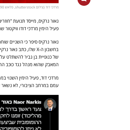
מרדכי דוד (צילום shutterstock, פלאש 90/ אבשלום ששוני)
נאור נרקיס, מייסד תנועת "חוזר
פעיל הימין מרדכי דודו וויקטור 
נאור נרקיס סיפר כי השניים שוח
בחשבון ה-X שלו, כתב נא
של כנופיית בן גביר להשתלט על 
המאבק שהוא מנהל נגד כוכב הר
מרדכי דוד, פעיל הימין השנוי
עמם במרחב הציבורי, לא נשאר א