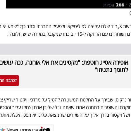
בתגובה לפוסט שנרקיס פרסם ברשת X, דוד שלח עקיצה לפוליטיקאי ולפעיל החברתי וכתב כך: "שמע יא
ה ל-15 יום כמו שמקובל במקרה שיש תלונה".
אופירה אסייג חוטפת: "מקטינים את אלי אוחנה, ככה עושים
לתומך נתניהו"
לכתבה המ
ר נרקיס, שבירך על החלטת המשטרה להטיל על מרדכי וויקטור שריקי צו
ם, וסיפר: "החוקרת והשוטרים בתחנה אמרו שאתה זבל של בן אדם וצחקו עליך והסכימ
של ויקטור בדרך אליך על השקרים שהמצאת עלינו יא מסכן. אכלת אותה"
עקבו אחרינו