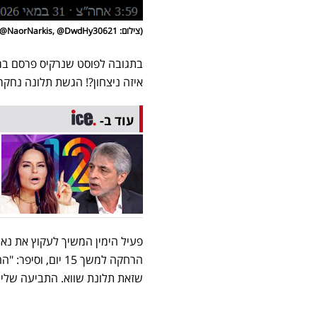
(צילום: NaorNarkis, @DwdHy30621@)
איזה ניצחון?! הגשת תלונה נחקרנו ושוחררנו עם הרחק
עוד ב-
פעיל הימין המשיך לעקוץ את נאו
הרחקה למשך 15 יו
שזאת תלונת שווא. התביעה שלי ו