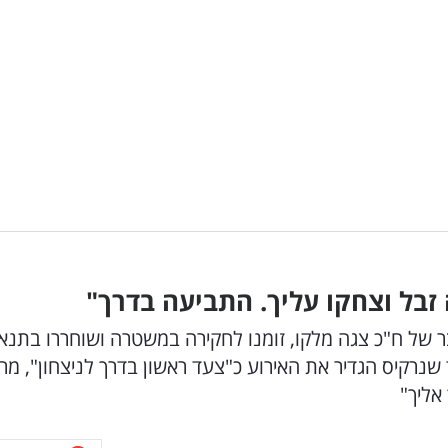
זבל וצחקו עליך. התביעה בדרך"
דובר של ח"כ צגה מלקו, זומנו לחקירה במשטרה ושוחררו בתנא
לת צו הרחקה למשך 15 יום. בעוד שנרקיס הגדיר את האירוע כ"צעד ראשון בדרך לניצחון", מ
אליך"