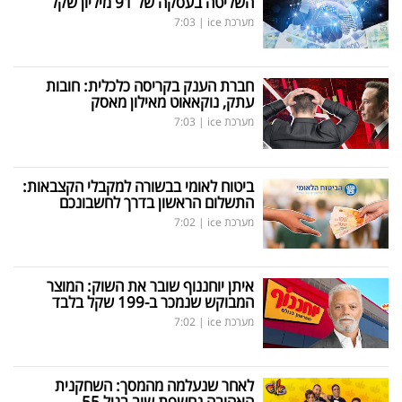
השליטה בעסקה של 91 מיליון שקל
מערכת ice
|
7:03
חברת הענק בקריסה כלכלית: חובות
עתק, נוקאאוט מאילון מאסק
מערכת ice
|
7:03
ביטוח לאומי בבשורה למקבלי הקצבאות:
התשלום הראשון בדרך לחשבונכם
מערכת ice
|
7:02
איתן יוחננוף שובר את השוק: המוצר
המבוקש שנמכר ב-199 שקל בלבד
מערכת ice
|
7:02
לאחר שנעלמה מהמסך: השחקנית
האהובה נחשפת שוב בגיל 55