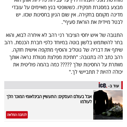
40
מבצע במסגרת תפקידו. כששופטי בגץ מאיימים על עובדי
מדינה מקומם בחקירה. אין שום הגיון בחסינות שכזו. יש
לבטל מיידית את הוראת סעיף".
שיתופי
התגובה של איש יחסי הציבור רני רהב לא איחרה לבוא, והוא
פעולה
בחר להשתמש בלשון בוטה במיוחד כלפי חברת הכנסת. רהב
שיתף את דבריה של גוטליב והוסיף מתקפה אישית חזקה.
רהב כתב לה בתגובה: "חתיכת מפלצת מנוולת נראה אותך
דרושים
מוותרת על החסינות שלך ????? כמה בהמה פוליטית את
יכולה להיות ? תתביישי לך."
ניוזלטרים
עוד ב-
אבל בעולם העסקים: התעשיין הבינלאומי המוכר הלך
מייל
לעולמו
אדום
לכתבה המלאה