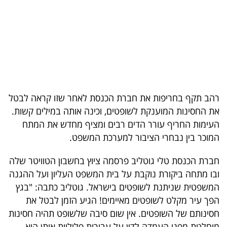
בריאות
תרבות
ופנאי
תיירות
רהב תקף בחריפות את חברת הכנסת לאחר שזו קראה לבטל
TOP-
את החסינות המוענקת לשופטים, וכינה אותה במילים קשות.
5
העימות החריף עורר הדים רבים ומציף מחדש את המתח
המוכר בין נבחרי הציבור למערכת המשפט.
המילון
הכלכלי
חברת הכנסת טלי גוטליב פרסמה ציוץ בחשבון הטוויטר שלה
ובו מתחה ביקורת נוקבת על בית המשפט העליון ועל ההגנה
פודקאסט
המשפטית שניתנת לשופטים בישראל. גוטליב כתבה: "בגץ
הפך עיר מקלט לשופטים מאיימים! הגיע הזמן לבטל את
40
חסינותם של השופטים. אין שום סיבה שלשופט תהיה חסינות
UNDER
מוחלטת מפני העמדה לדין על עבירות פליליות אותן הוא