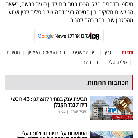
פרסמו
חילופי הדברים הללו הפכו במהירות לדיון סוער ברשת, כאשר
הגולשים חלוקים בין תמיכה בעמדתה של גוטליב לבין זעזוע
באייס
מהסגנון שבו בחר רהב להגיב.
עקבו
עקבו אחרינו
אחרינו:
תגיות
בג"ץ
|
בית המשפט
|
בית המשפט העליון
|
חסינות
|
טלי גוטליב
|
רני רהב
הכתבות החמות
תביעת ענק במחיר למשתכן: 43 רוכשי
דירות נגד הקבלן
איציק יצחקי
|
6:02
הסתערות על מניות נובולוג: בעלי