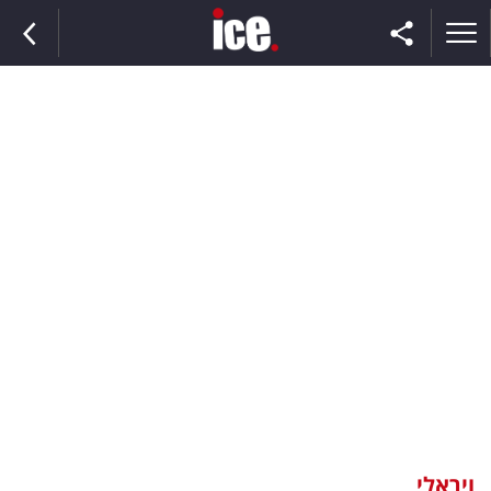
ראשי
הנבחרת
השוק
תקשורת
ומדיה
כסף
וצרכנות
ויראלי