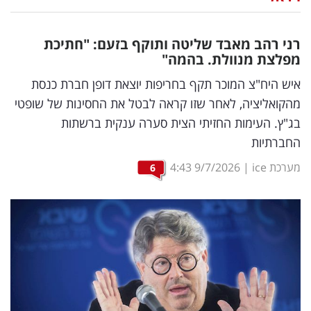
נדל"ן
רני רהב מאבד שליטה ותוקף בזעם: "חתיכת
דיגיטל
מפלצת מנוולת. בהמה"
וטק
איש היח"צ המוכר תקף בחריפות יוצאת דופן חברת כנסת
מהקואליציה, לאחר שזו קראה לבטל את החסינות של שופטי
שיווק
בג"ץ. העימות החזיתי הצית סערה ענקית ברשתות
ופרסום
החברתיות
משפט
מערכת ice
|
9/7/2026
4:43
6
מדדים
ומחקרים
דעות
רכילות
עסקית