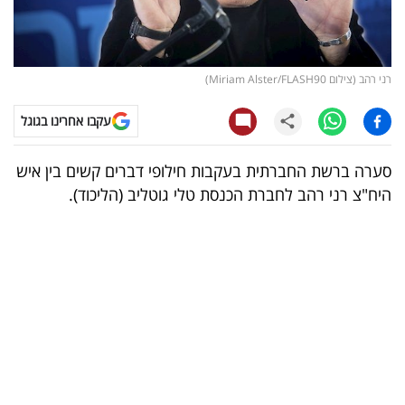
קריפטו
ויראלי
רני רהב (צילום Miriam Alster/FLASH90)
טלוויזיה
עקבו אחרינו בגוגל
עסקי
סערה ברשת החברתית בעקבות חילופי דברים קשים בין איש
ספורט
היח"צ רני רהב לחברת הכנסת טלי גוטליב (הליכוד).
קריירה
ולימודים
מינויים
רייטינג
רכב