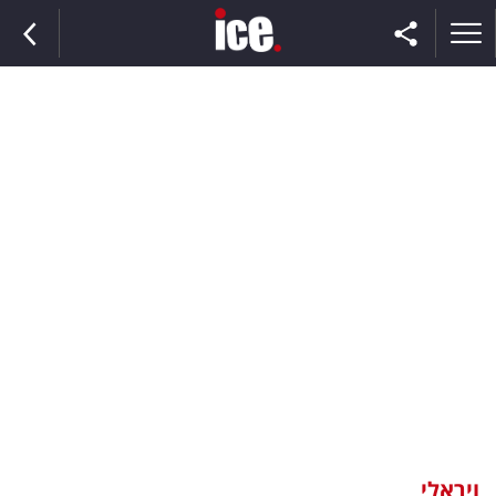
ראשי
הנבחרת
השוק
תקשורת
ומדיה
כסף
וצרכנות
ויראלי