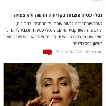
נדל"ן
נטלי עטיה פוצחת בקריירה חדשה ולא צפויה
דיגיטל
לאחר שהתרגלנו לראות אותה על המסכים ובמגזינים,
וטק
הדוגמנית והשחקנית האהובה נטלי עטיה מתכננת להתחיל
תואר שני בעבודה סוציאלית קלינית זאת לאחר שסיימה תואר
שיווק
ראשון בפסיכולוגיה
ופרסום
מערכת ice
|
24/8/2022
17:12
משפט
מדדים
ומחקרים
דעות
רכילות
עסקית