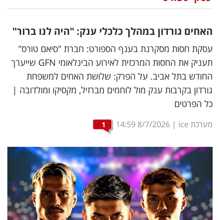
נדל"ן
האחים גורדון במהלך כלכלי ענק: "היה לנו ברור"
דיגיטל
עסקת חסות מסקרנת בענף הספורט: חברת "סיאם טורס"
וטק
תעניק את החסות המרכזית לאירוע הבינלאומי GFN שייערך
החודש בתל אביב. על הפרק: שלושת האחים למשפחת
שיווק
גורדון בקרבות ענק מול לוחמים מברזיל, מקסיקו ומולדובה |
ופרסום
כל הפרטים
משפט
מערכת ice
|
8/7/2026
14:59
1
מדדים
ומחקרים
דעות
רכילות
עסקית