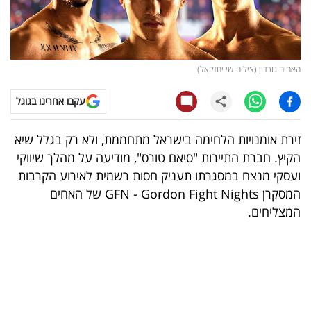
קריפטו
ויראלי
האחים גורדון (צילום שי יחזקאל)
טלוויזיה
עקבו אחרינו בגוגל
עסקי
זירת אומנויות הלחימה בישראל מתחממת, ולא רק בגלל שיא
ספורט
הקיץ. חברת התיירות "סיאם טורס", מודיעה על מהלך שיווקי
ועסקי מנצח במסגרתו תעניק חסות רשמית לאירוע הקרבות
קריירה
המסקרן GFN - Gordon Fight Nights של האחים
ולימודים
המצליחים.
מינויים
רייטינג
רכב