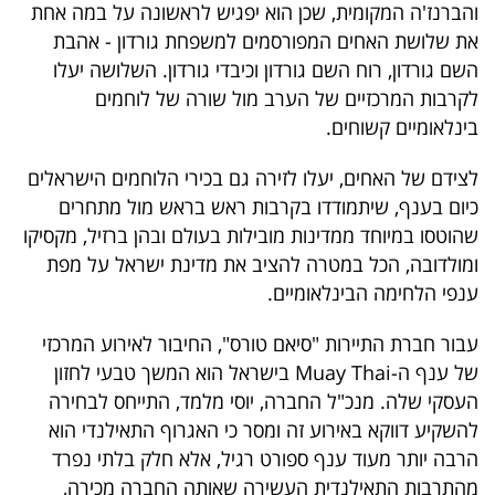
והברנז'ה המקומית, שכן הוא יפגיש לראשונה על במה אחת
40
את שלושת האחים המפורסמים למשפחת גורדון - אהבת
השם גורדון, רוח השם גורדון וכיבדי גורדון. השלושה יעלו
לקרבות המרכזיים של הערב מול שורה של לוחמים
שיתופי
בינלאומיים קשוחים.
פעולה
לצידם של האחים, יעלו לזירה גם בכירי הלוחמים הישראלים
כיום בענף, שיתמודדו בקרבות ראש בראש מול מתחרים
שהוטסו במיוחד ממדינות מובילות בעולם ובהן ברזיל, מקסיקו
דרושים
ומולדובה, הכל במטרה להציב את מדינת ישראל על מפת
ענפי הלחימה הבינלאומיים.
ניוזלטרים
עבור חברת התיירות "סיאם טורס", החיבור לאירוע המרכזי
של ענף ה-Muay Thai בישראל הוא המשך טבעי לחזון
מייל
העסקי שלה. מנכ"ל החברה, יוסי מלמד, התייחס לבחירה
אדום
להשקיע דווקא באירוע זה ומסר כי האגרוף התאילנדי הוא
הרבה יותר מעוד ענף ספורט רגיל, אלא חלק בלתי נפרד
מהתרבות התאילנדית העשירה שאותה החברה מכירה,