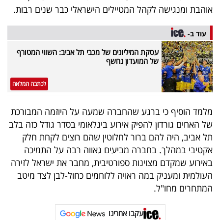
פרסמו
אוהבת ומנגישה לקהל המטיילים הישראלי כבר שנים רבות.
באייס
עוד ב-
עקבו
עסקת המיליונים של מכבי תל אביב: השווי המטורף
אחרינו:
של המועדון נחשף
לכתבה המלאה
מלמד הוסיף כי ברגע שהחברה שמעה על היוזמה המבורכת
של האחים גורדון להפיק אירוע בינלאומי בסדר גודל כזה בלב
תל אביב, היה להם ברור לחלוטין שהם רוצים לקחת חלק
אקטיבי במהלך. בחברה מביעים גאווה רבה על התמיכה
באירוע שמקדם מצוינות ספורטיבית, מחבר את ישראל לזירה
העולמית ומעניק במה ראויה ללוחמים כחול-לבן לצד מיטב
המתחרים מחו"ל.
עקבו אחרינו