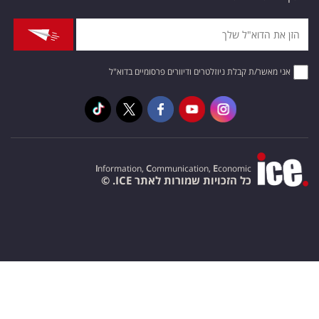
אני מאשר/ת קבלת ניוזלטרים ודיוורים פרסומיים בדוא"ל
I
nformation,
C
ommunication,
E
conomic
כל הזכויות שמורות לאתר ICE. ©