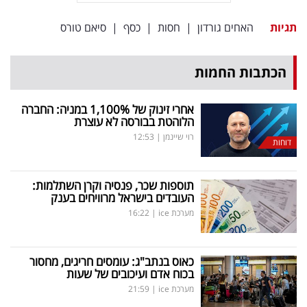
תגיות
האחים גורדון
|
חסות
|
כסף
|
סיאם טורס
הכתבות החמות
אחרי זינוק של 1,100
%
במניה: החברה
הלוהטת בבורסה לא עוצרת
רוי שיינמן
|
12:53
דוחות
תוספות שכר, פנסיה וקרן השתלמות:
העובדים בישראל מרוויחים בענק
מערכת ice
|
16:22
כאוס בנתב"ג: עומסים חריגים, מחסור
בכוח אדם ועיכובים של שעות
מערכת ice
|
21:59