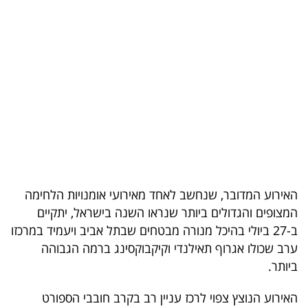
בריאות
תרבות
ופנאי
תיירות
TOP-
5
המילון
האירוע המדובר, שנחשב לאחד מאירועי אומנויות הלחימה
המצופים והגדולים ביותר שנראו השנה בישראל, יתקיים
הכלכלי
ב-27 ביולי בהיכל מנורה מבטחים שבתל אביב ויעמיד במרכזו
פודקאסט
ערב שכולו אגרוף תאילנדי וקיקבוקסינג ברמה הגבוהה
ביותר.
40
האירוע הנוצץ צפוי לרכז עניין רב בקרב חובבי הספורט
UNDER