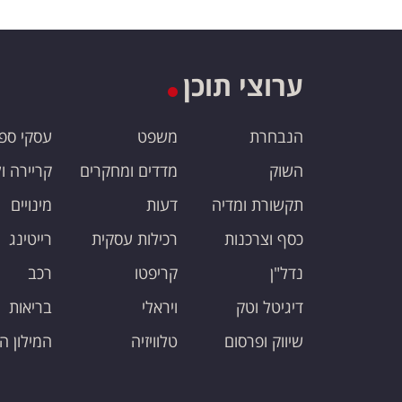
ערוצי תוכן
הנבחרת
משפט
עסקי ספ
השוק
מדדים ומחקרים
קריירה ו
תקשורת ומדיה
דעות
מינויים
כסף וצרכנות
רכילות עסקית
רייטינג
נדל"ן
קריפטו
רכב
דיגיטל וטק
ויראלי
בריאות
שיווק ופרסום
טלוויזיה
המילון ה