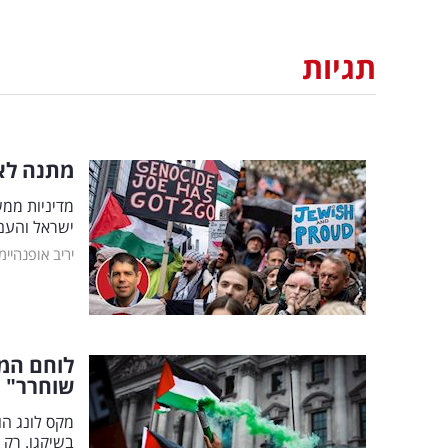
תגיות
מתנה לא
מדיניות ממ
ישראל והעם 
יריב אופנהיימ
לוחם המי
שוחרר"
מקס לונג הו
בשיקגו. רק 