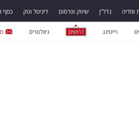
ומדיה
נדל"ן
שיווק ופרסום
דיגיטל וטק
כסף ו
ם
רייטינג
דרושים
ניוזלטרים
מי