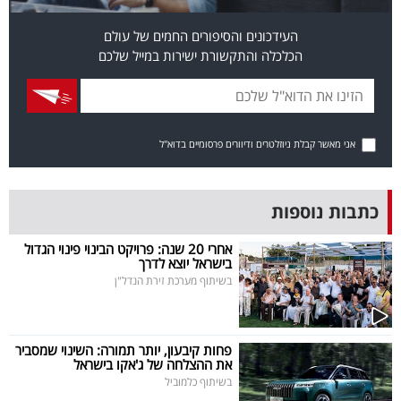
בריאות
העידכונים והסיפורים החמים של עולם
הכלכלה והתקשורת ישירות במייל שלכם
תרבות
ופנאי
תיירות
אני מאשר קבלת ניוזלטרים ודיוורים פרסומיים בדוא"ל
TOP-
5
כתבות נוספות
המילון
אחרי 20 שנה: פרויקט הבינוי פינוי הגדול
בישראל יוצא לדרך
הכלכלי
בשיתוף מערכת זירת הנדל"ן
פודקאסט
פחות קיבעון, יותר תמורה: השינוי שמסביר
40
את ההצלחה של ג'אקו בישראל
בשיתוף כלמוביל
UNDER