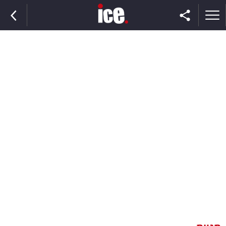
ראשי
הנבחרת
השוק
תקשורת
ומדיה
כסף
וצרכנות