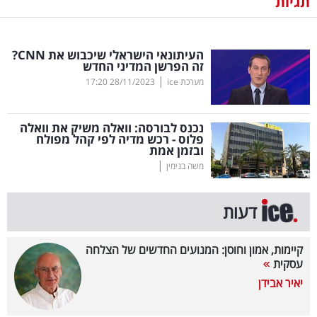
תגיות
נדל"ן
העיתונאי הישראלי שיכבוש את
CNN
?
דיגיטל
זה הפרשן המדיני החדש
וטק
|
מערכת ice
28/11/2023
17:20
שיווק
נכנס לבורסה: וואלה משיק את וואלה
ופרסום
פלוס - רכש מדיה לפי קהל מפולח
ובזמן אמת
|
משפט
משה בנימין
מדדים
דעות
ומחקרים
קיימות, אמון וחוסן: המנועים החדשים של הצלחה
דעות
עסקית
יאיר אבידן
רכילות
עסקית