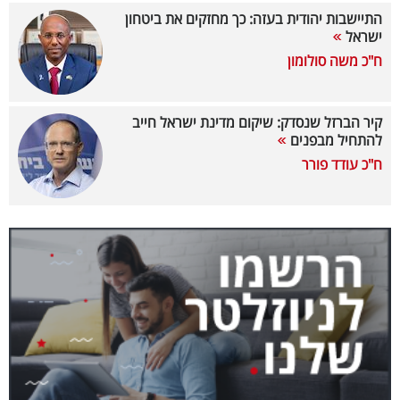
התיישבות יהודית בעזה: כך מחזקים את ביטחון
קריפטו
ישראל
ח"כ משה סולומון
ויראלי
טלוויזיה
קיר הברזל שנסדק: שיקום מדינת ישראל חייב
להתחיל מבפנים
עסקי
ח"כ עודד פורר
ספורט
קריירה
ולימודים
מינויים
רייטינג
רכב