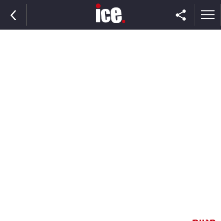
ראשי
הנבחרת
השוק
תקשורת
ומדיה
כסף
וצרכנות