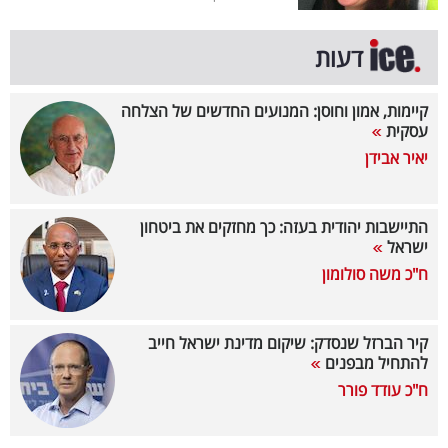
קריפטו
דעות
ויראלי
קיימות, אמון וחוסן: המנועים החדשים של הצלחה
עסקית
טלוויזיה
יאיר אבידן
עסקי
ספורט
התיישבות יהודית בעזה: כך מחזקים את ביטחון
ישראל
קריירה
ח"כ משה סולומון
ולימודים
מינויים
קיר הברזל שנסדק: שיקום מדינת ישראל חייב
להתחיל מבפנים
רייטינג
ח"כ עודד פורר
רכב