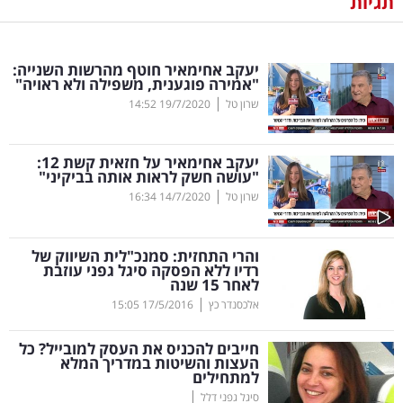
תגיות
נדל"ן
יעקב אחימאיר חוטף מהרשות השנייה:
דיגיטל
"אמירה פוגענית, משפילה ולא ראויה"
וטק
|
שרון טל
19/7/2020
14:52
שיווק
יעקב אחימאיר על חזאית קשת 12:
ופרסום
"עושה חשק לראות אותה בביקיני"
|
שרון טל
14/7/2020
16:34
משפט
והרי התחזית: סמנכ"לית השיווק של
מדדים
רדיו ללא הפסקה סיגל גפני עוזבת
ומחקרים
לאחר 15 שנה
|
אלכסנדר כץ
17/5/2016
15:05
דעות
חייבים להכניס את העסק למובייל? כל
העצות והשיטות במדריך המלא
רכילות
למתחילים
|
עסקית
סיגל גפני דלל