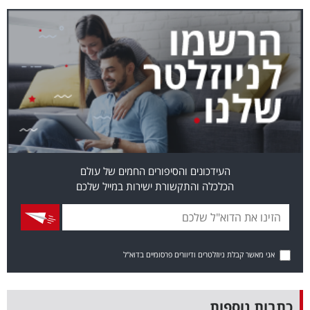
בריאות
תרבות
ופנאי
תיירות
TOP-
5
העידכונים והסיפורים החמים של עולם
הכלכלה והתקשורת ישירות במייל שלכם
המילון
הכלכלי
פודקאסט
אני מאשר קבלת ניוזלטרים ודיוורים פרסומיים בדוא"ל
40
UNDER
כתבות נוספות