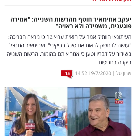
נדל"ן
יעקב אחימאיר חוטף מהרשות השנייה: "אמירה
דיגיטל
פוגענית, משפילה ולא ראויה"
וטק
העיתונאי הוותיק אמר על חזאית ערוץ 12 כי מראה הבריכה:
"עושה לו חשק לראות את סיגל בביקיני". ואחימאיר התנצל
שיווק
בשידור על דבריו וטען כי אמר אותם בהומור. הרשות השנייה
ופרסום
ביקרה בחריפות
משפט
שרון טל
|
19/7/2020
14:52
15
מדדים
ומחקרים
דעות
רכילות
עסקית