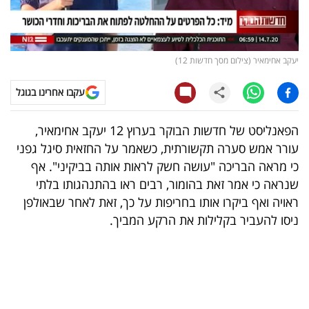
קריפטו
ויראלי
יעקב אחימאיר (צילום מסך חדשות 12)
טלוויזיה
עקבו אחרינו בגוגל
עסקי
הפאנליסט של חדשות הבוקר בערוץ 12 יעקב אחימאיר,
ספורט
עורר אמש סערה תקשורתית, כשאמר על החזאית סיגל גפני
כי מראה הבריכה "עושה חשק לראות אותה בביקיני". אף
קריירה
שנראה כי אמר זאת בהומור, רבים ראו בהתנהגותו בלתי
ולימודים
ראויה ואף ביקרו אותו בחריפות על כך, זאת לאחר שבאולפן
ניסו להעביר בקלילות את הרקע המביך.
מינויים
רייטינג
רכב