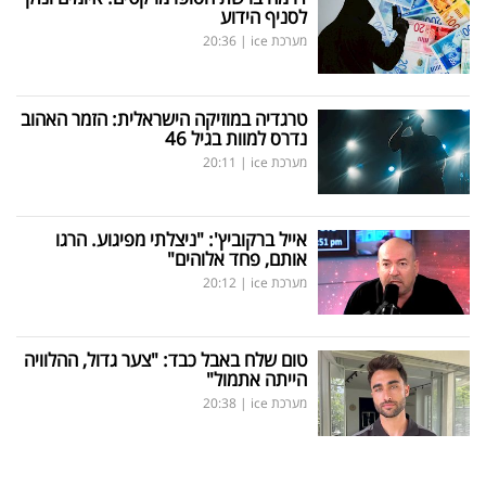
לסניף הידוע
מערכת ice
|
20:36
טרגדיה במוזיקה הישראלית: הזמר האהוב
נדרס למוות בגיל 46
מערכת ice
|
20:11
אייל ברקוביץ': "ניצלתי מפיגוע. הרגו
אותם, פחד אלוהים"
מערכת ice
|
20:12
טום שלח באבל כבד: "צער גדול, ההלוויה
הייתה אתמול"
מערכת ice
|
20:38