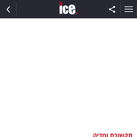
ראשי
הנבחרת
השוק
תקשורת
ומדיה
כסף
וצרכנות
תקשורת ומדיה