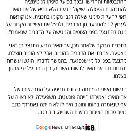
ההתבטאות והחרישו, ובכך בפועל סיפקו לגיטימציה
40
להתנהגות הפסולה. שיקול הדעת הלא בריא של אחימאיר
ראוי להעלות סימני שאלה לגבי מקומו בתכנית. אנו קוראות
לערוץ 12 להתנער מן הדברים, ולנצל את השידור הקרוב על
שיתופי
מנת להתנצל בפני הצופים והמגישה על הדברים שנאמרו".
פעולה
בתכנית הבוקר שלאחר מכן, אחימאיר הביע התנצלות: "אני
מצטער. אמרתי את הדברים בהומור, אבל לא הומור מוצלח.
מתנצל בפני כל מי שנפגעו". בהמשך לדבריו, הוגשו עשרות
דרושים
תלונות נגד אחימאיר לרשות השנייה, בין היתר על ידי ארגון
בצלמו.
ניוזלטרים
הרשות השנייה מתחה ביקורת חריפה על התבטאותו של
אחימאיר: "אמירתו הייתה פוגענית, משפעילה ולא ראויה על
מייל
אף שנאמרה בהומו ומוטב היה לו לא הייתה נאמרת" כתב
אדום
נציב פניות הציבור ברשות השנייה, דוד רגב.
עקבו אחרינו