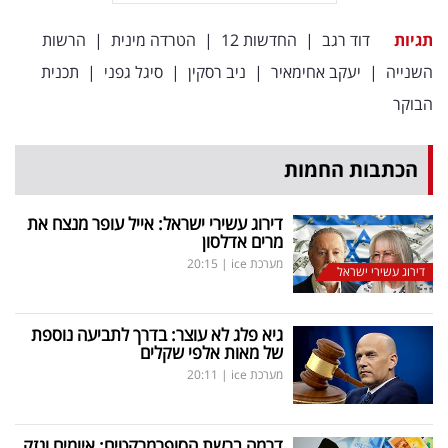
פרסמו
באייס
תגיות
דוד רגב
|
החדשות 12
|
הטרדה מינית
|
הרשות
השנייה
|
יעקב אחימאיר
|
ניב רסקין
|
סיגל גפני
|
תכנית
עקבו
הבוקר
אחרינו:
הכתבות החמות
דירוג עשירי ישראל: אייל עופר מנצח את
מרים אדלסון
מערכת ice
|
20:15
דירוג עשירי ישראל
גיא פלג לא עוצר: בדרך לתביעה נוספת
של מאות אלפי שקלים
מערכת ice
|
20:11
דרמה ברשת הסופרמרקטים: איומים ונזק