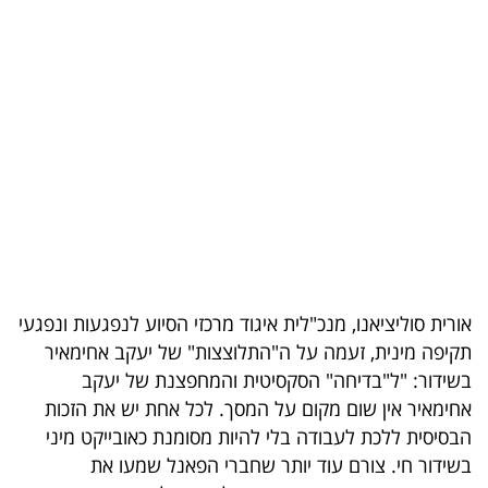
בריאות
תרבות
ופנאי
תיירות
TOP-
5
המילון
אורית סוליציאנו, מנכ"לית איגוד מרכזי הסיוע לנפגעות ונפגעי
הכלכלי
תקיפה מינית, זעמה על ה"התלוצצות" של יעקב אחימאיר
בשידור: "ל"בדיחה" הסקסיטית והמחפצנת של יעקב
פודקאסט
אחימאיר אין שום מקום על המסך. לכל אחת יש את הזכות
הבסיסית ללכת לעבודה בלי להיות מסומנת כאובייקט מיני
40
בשידור חי. צורם עוד יותר שחברי הפאנל שמעו את
UNDER