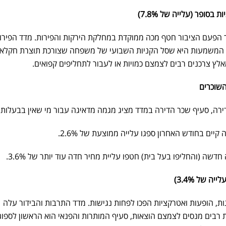
בסופר (עלייה של 7.8%)
אך הפעם הציבור חטף מכה ממוקדת במחלקת הירקות והפירות. מדד הפירו
טריים רשם זינוק חד של 7.8%. המשמעות היא שסל הקניות השבועי של משפחה שצורכת תוצרת חקלא
לץ צרכנים רבים לצמצם כמויות או לעבור לתחליפים קפואים.
השוכרים
רה, סעיף שכר הדירה במדד מציג מגמה מדאיגה עבור מי שאין בבעלותו 
קיים בחודש האחרון ספגו עלייה ממוצעת של 2.6%.
שה (והחליפו בעל בית) חטפו עליית מחיר חדה עוד יותר של 3.6%.
ה של 3.4%)
ת, הופעות ואטרקציות הפכו לפחות נגישות. מדד התרבות והבידור עלה
 בית רבים מנסים לצמצם הוצאות, סעיף המותרות והפנאי הוא הראשון לספוג