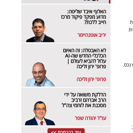
האלוף איבד שליטה:
מדוע מפקד פיקוד מרכז
ת
חייב ללכת?
ית
יריב אופנהיימר
לא האבטלה: זה האיום
הכלכלי החדש שה-AI
עלול להביא לעולם |
נכס.
פרופ' ירון זליכה
פרופ' ירון זליכה
הדלקת משואה על ידי
הרב אברהם זרביב
מסכנת את לוחמי צה"ל
עו"ד יהודה שפר
עוד בנבחרת >>