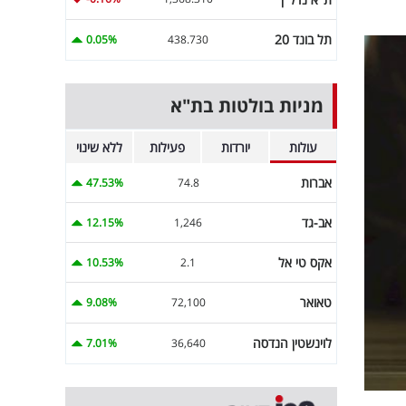
תל בונד 20
0.05%
438.730
מניות בולטות בת"א
עולות
יורדות
פעילות
ללא שינוי
אברות
47.53%
74.8
אב-גד
12.15%
1,246
אקס טי אל
10.53%
2.1
טאואר
9.08%
72,100
לוינשטין הנדסה
7.01%
36,640