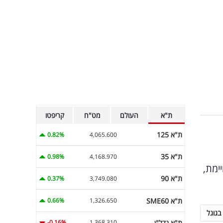
ת"א
העולם
מט"ח
קריפטו
ת"א 125
0.82%
4,065.600
ת"א 35
0.98%
4,168.970
ות מסויימת,
ת"א 90
0.37%
3,749.080
ת"א SME60
0.66%
1,326.650
בגוגל
ת"א נדל"ן
-0.16%
1,368.310