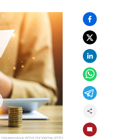
כלכלה-אילוסטרציה (צילום shutterstock)