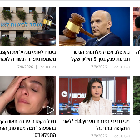
ה
גיא פלג מכריז מלחמה: הגיש
ביטוח לאומי מגדיל את הקצב
תביעת ענק בסך 5 מיליון שקל
משמעותית: זו הבשורה לזכאי
מערכת ice
|
7/8/2026
מערכת ice
|
7/8/2026
ד:
מגי טביבי נפרדת מערוץ 14: "לאור
מיכל הקטנה עברה תאונה ק
התקופה במדינה"
בהופעה: "מכה מטורפת, הפה
התמלא דם"
מערכת ice
|
7/8/2026