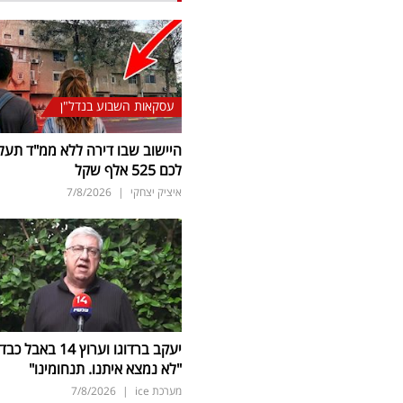
עסקאות השבוע בנדל"ן
היישוב שבו דירה ללא ממ"ד תעל
לכם 525 אלף שקל
איציק יצחקי
|
7/8/2026
יעקב ברדוגו וערוץ 14 באבל כב
"לא נמצא איתנו. תנחומינו"
מערכת ice
|
7/8/2026