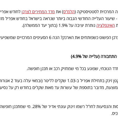
ה המרכזית לסטטיסטיקה (
הלמ"ס
) את
מדד המחירים לצרכן
לחודש אפריל,
ת
האינפלציה
נותרת יציבה על 1.9% (בתוך יעד הממשלה).
אז מה זה אומר בפועל בשביל הצרכן הפשוט כשפותחים את הארנק? הנה 6 הסעיפים המרכזיים שמשפ
בורה (עלייה של 4.9%)
ד הנוכחי, שפוגע בכל מי שמחזיק רכב או תכנן חופשה.
הדלק בקפיצה: מחיר דלק 95 אוקטן זינק בתחילת אפריל ב-1.03 שקלים לליטר (ובמאי עלה בעו
חה ממוצעת, מדובר בתוספת של עשרות עד מאות שקלים בחודש רק על נסיע
הנסיעות לחו"ל זינקו: מחירי הטיסות והנסיעות לחו"ל רשמו זינוק עונתי אדיר של 28%.
יס.