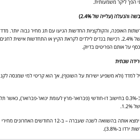
י הפך ליקר משמעותית.
 והנעלה (עלייה של 2.4%)
שתות האופנה, והקולקציות החדשות הגיעו עם תג מחיר גבוה יותר. מדד
ההלבשה וההנעלה רשם עלייה של 2.4%. רכישת בגדים לילדים לקראת הקיץ או התחדשות אישית לחגים
כסף על אותם הפריטים בדיוק.
ירידה שנתית
 למדד (ולא משפיע ישירות על השוטף), אך הוא קריטי למי שמנסה לקנו
בטווח הקצר: מחירי הדירות עלו ב-0.3% בחישוב דו-חודשי (פברואר-מרץ לעומת ינואר-פברואר), כאשר 
1..
בטווח הארוך: מי שמחפש נחמה ימצא אותה בהשוואה לשנה שעברה – ב-12 החודשים האח