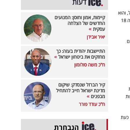
דעות
 והוא
קיימות, אמון וחוסן: המנועים
רשם זינוק חודשי חריג של 1.2% - שיעור העלייה החודשי הגבוה ביותר שנראה בישראל בחודש אפריל מזה 18
החדשים של הצלחה
עסקית
יאיר אבידן
יעים
התיישבות יהודית בעזה: כך
מחזקים את ביטחון ישראל
ח"כ משה סולומון
קיר הברזל שנסדק: שיקום
ד 2 אגורות
מדינת ישראל חייב להתחיל
ות
מבפנים
ח"כ עודד פורר
 מי שמתכנן חופשה כעת
הנבחרת