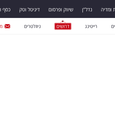
ומדיה
נדל"ן
שיווק ופרסום
דיגיטל וטק
כסף ו
ם
רייטינג
דרושים
ניוזלטרים
מי