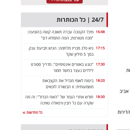
24/7 | כל הכותרות
מיכל הקטנה עברה תאונה קשה בהופעה:
16:48
"מכה מטורפת, הפה התמלא דם"
גיא פלג מכריז מלחמה: הגיש תביעת ענק
17:15
בסך 5 מיליון שקל
"נוגע באזורים אינטימיים": מדריך ספורט
17:30
ת
לילדים נעצר בחשד חמור
ביטוח לאומי מגדיל את הקצבאות
18:20
משמעותית: זו הבשורה לזכאים
תל אביב
חודש אחרי הגמר של "האח הגדול": זה מה
18:30
שקרה עם גל רובין ורפאלה טווינה
רונים מחירי הדירות
כל החדשות