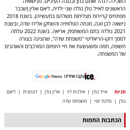
השכילה לנהל אותם בחן ובגובה העיניים. מנישואיה
הראשונים לאייל גולן נולדו שני ילדיה, ליאם ואלין (שכבר
מפתחים קריירות מצליחות משלהם בתעשייה). בשנת 2018
נישאה לבן זוגה, מנחה הטלוויזיה והשחקן אלירז שדה, ובשנת
2021 נולדה בתם המשותפת, אריאה. בשנת 2022 עלתה
למסך דוקו-הריאליטי "משפחת שדה", שהציגה בצורה
חשופה, חמה ומשעשעת את חיי היומיום המורכבים והאוהבים
של המשפחה.
עקבו אחרינו
תגיות
אייל גולן
|
אילנית לוי
|
אלין גולן
|
דוגמנית
|
ליאם
גולן
|
מלכת יופי
|
משפחת שדה
הכתבות החמות