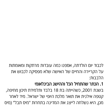
בריאות
תרבות
ופנאי
תיירות
TOP-
5
לכבוד יום הולדתה, אספנו כמה עובדות מרתקות ומאומתות
המילון
על הקריירה והחיים של האישה שלא מפסיקה לכבוש את
הכלכלי
הלבבות:
1. הכתר שהתחיל הכל וההישג הבינלאומי
פודקאסט
בשנת 2001, כשהייתה בת 18 בלבד ותלמידת תיכון מחיפה,
קטפה אילנית את תואר מלכת היופי של ישראל. מיד לאחר
40
מכן, היא נשלחה לייצג את המדינה בתחרות "מיס תבל" (מיס
UNDER