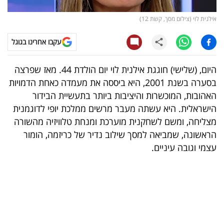
קריפטו
אילנית לוי (צילום מסך, קשת 12)
עקבו אחרינו בגוגל
ויראלי
טלוויזיה
היום, (שלישי) חוגגת אילנית לוי יום הולדת 44. מאז שפרצה
בסערה בשנת 2001, היא ביססה את מעמדה כאחת הדמויות
עסקי
האהובות, המוכשרות והיציבות ביותר בתעשיית הבידור
ספורט
הישראלית. היא עשתה מעבר מרשים ממלכת יופי לדוגמנית
מצליחה, ומשם לשחקנית מוערכת ומנחת טלוויזיה מהשורה
קריירה
הראשונה, שמביאה למסך שילוב נדיר של כריזמה, הומור
ולימודים
עצמי וגובה עיניים.
מינויים
רייטינג
רכב