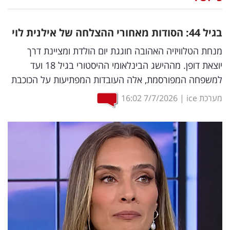
נדל"ן
בגיל 44: הסודות מאחורי ההצלחה של אילנית לוי
דיגיטל
מנחת הטלוויזיה האהובה חוגגת יום הולדת ומציינת דרך
וטק
יוצאת דופן. מההישג הבינלאומי ההיסטורי בגיל 18 ועד
למשפחה המפורסמת, אלה העובדות המפתיעות על הכוכבת
שיווק
ופרסום
מערכת ice
|
7/7/2026
16:02
משפט
מדדים
ומחקרים
דעות
רכילות
עסקית