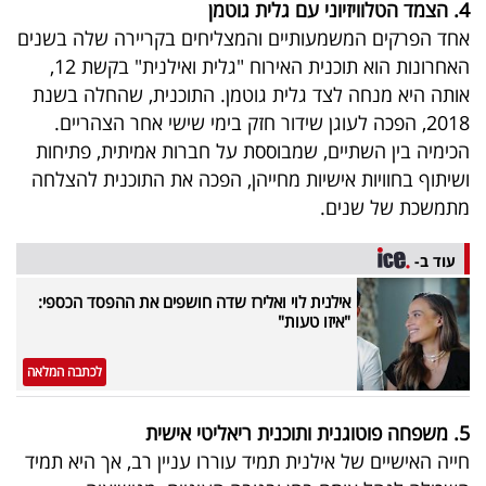
פרסמו
4. הצמד הטלוויזיוני עם גלית גוטמן
אחד הפרקים המשמעותיים והמצליחים בקריירה שלה בשנים
באייס
האחרונות הוא תוכנית האירוח "גלית ואילנית" בקשת 12,
אותה היא מנחה לצד גלית גוטמן. התוכנית, שהחלה בשנת
עקבו
2018, הפכה לעוגן שידור חזק בימי שישי אחר הצהריים.
אחרינו:
הכימיה בין השתיים, שמבוססת על חברות אמיתית, פתיחות
ושיתוף בחוויות אישיות מחייהן, הפכה את התוכנית להצלחה
מתמשכת של שנים.
עוד ב-
אילנית לוי ואלירז שדה חושפים את ההפסד הכספי:
"איזו טעות"
לכתבה המלאה
5. משפחה פוטוגנית ותוכנית ריאליטי אישית
חייה האישיים של אילנית תמיד עוררו עניין רב, אך היא תמיד