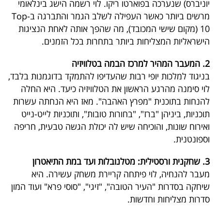
יוניברס) שנערכה בפוארטו ריקו. לוי רשמה הישג בינלאומי
40
מרשים ביותר כאשר העפילה לשלב הגמר והתברגה ב-Top
10 (מקום שישי המכובד), מה שהפך אותה לאחת הנציגות
הישראליות המצליחות ביותר בתחרות בכל הזמנים.
שיתופי
פעולה
2. המעבר המהיר למרכז הבמה בטלוויזיה
בניגוד למלכות יופי רבות שהעדיפו להתמקד בדוגמנות בלבד,
לוי סימנה מהרגע הראשון את הטלוויזיה כיעד. היא החלה
להנחות בתוכנית "מפרץ האהבה". מאז היא הנחתה עשרות
דרושים
תוכניות, ביניהן "ברז", "בחורות טובות", ותוכניות לייט-נייט
ואירוח שונות, והוכיחה שיש לה יכולת הגשה טבעית, חריפה
ניוזלטרים
וספונטנית.
3. שחקנית ורסטילית: מטלנובלות ועד במת התיאטרון
מייל
מעבר להנחיה, לוי פיתחה קריירת משחק עשירה. היא
אדום
שיחקה בסדרות "העיר הטובה", "זיגי", "סוסי פרא" ועוד המון
סדרות מצליחות וחדשות.