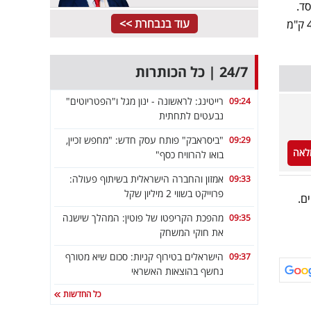
ד.
עוד בנבחרת >>
מגיע לה", דרש יצחקוב. "מדינה שיודעת להיכנס 40 ק״מ לתוך לבנון צריכה לדעת גם לקחת אחריות על 40 ק"מ
24/7 | כל הכותרות
רייטינג: לראשונה - ינון מגל ו"הפטריוטים"
09:24
נבעטים לתחתית
"ביסראבק" פותח עסק חדש: "מחפש זכיין,
09:29
לאה
בואו להרוויח כסף"
אמזון והחברה הישראלית בשיתוף פעולה:
09:33
פרוייקט בשווי 2 מיליון שקל
ם.
מהפכת הקריפטו של פוטין: המהלך שישנה
09:35
את חוקי המשחק
הישראלים בטירוף קניות: סכום שיא מטורף
09:37
נחשף בהוצאות האשראי
כל החדשות