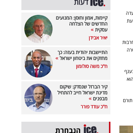
דעות
עדה
קיימות, אמון וחוסן: המנועים
עת
החדשים של הצלחה
עסקית
יאיר אבידן
רבות
מטרה
התיישבות יהודית בעזה: כך
מחזקים את ביטחון ישראל
ח"כ משה סולומון
-1,800 מתוך כ-2,500 עובדים בענף
ין. הוא
קיר הברזל שנסדק: שיקום
מדינת ישראל חייב להתחיל
מבפנים
תורם
ח"כ עודד פורר
הנבחרת