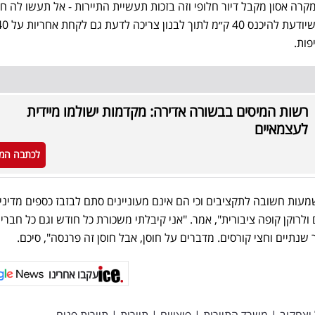
ה אסון מקבל דיור חלופי וזה בזכות תעשיית התיירות - אל תעשו לה חס
פות.
רשות המיסים בבשורה אדירה: מקדמות ישולמו מיידית
לעצמאיים
לכתבה המ
משמעות חשובה לתקציבים וכי הם אינם מעוניינים סתם לבזבז כספים מדיניי
לרוקן קופה ציבורית", אמר. "אני קיבלתי משכורת כל חודש וגם כל חברי
נתיים וחצי קורסים. מדברים על חוסן, אבל חוסן זה פרנסה", סיכם.
עקבו אחרינו
יצחקוב
|
משרד התיירות
|
פיצויים
|
תיירות
|
תיירות פנים