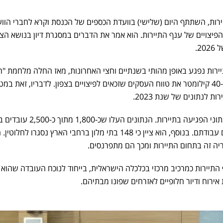
ירות, השתתף היום (שלישי) בוועדת הכספים של הכנסת וקרא לחברי הוו
פיצויים של ענף התיירות. הוא אמר את הדברים במסגרת דיון בנושא הצ
2.
ירות נפגע באופן מהותי בשנתיים וחצי האחרונות, מאז החלה מלחמת "ח
ברזל" והוסיף כי יש להרחיב עד ל-40 קילומטר את טווח העסקים שזכאים לפיצויים בצפון. לדבריו, זאת ב
לנתונים של שנת 2023.
במהלך הדיון, המנכ"ל הציג את נתוני הפגיעה בתיירות. הנתונים העלו שכ
התיירות הנכנסת, איבדו את מקום עבודתם. בנוסף, הוא ציין כי 148 בתי מלון ברחבי הארץ נסגרו לחלוט
 התיירות כמרכיב מרכזי בכלכלה הישראלית, בייחוד לנוכח העובדה שהוא 
אירוח ודיור חלופיים לאזרחים שפונו מבתיהם.