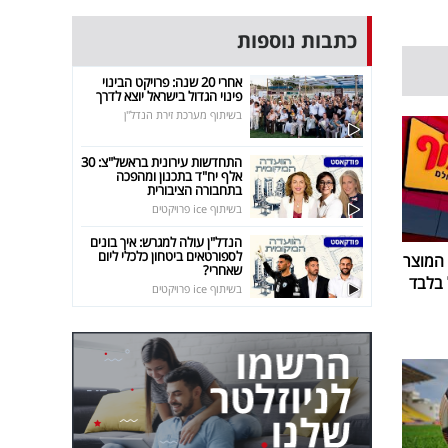
כתבות נוספות
אחרי 20 שנה: פרויקט הבינוי
פינוי הגדול בישראל יוצא לדרך
בשיתוף מערכת זירת הנדל"ן
התחדשות עירונית בראשל"צ: 30
אלף יח"ד בתכנון ומהפכה
בתחבורה הציבורית
בשיתוף ice פרויקטים
הנדל"ן עולה למגרש: איך בונים
לספורטאים ביטחון כלכלי ליום
 המוצר
שאחרי?
בשיתוף ice פרויקטים