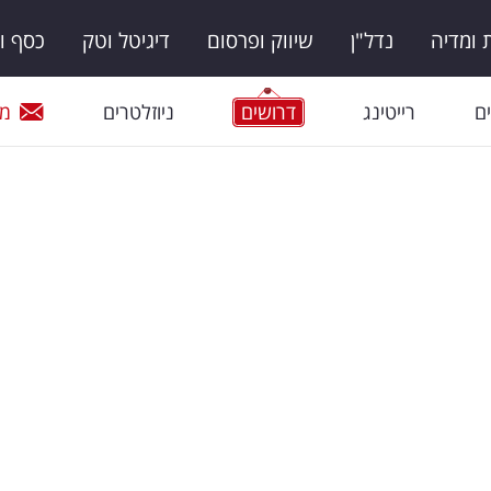
ומדיה
נדל"ן
שיווק ופרסום
דיגיטל וטק
כסף ו
ם
רייטינג
דרושים
ניוזלטרים
מי