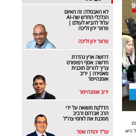
לא האבטלה: זה האיום
הכלכלי החדש שה-AI
עלול להביא לעולם |
פרופ' ירון זליכה
פרופ' ירון זליכה
דרושה ארץ נהדרת
חדשה: אסף רפופורט
צריך להרים תוכנית
סאטירה | יריב
אופנהיימר
יריב אופנהיימר
הדלקת משואה על ידי
הרב אברהם זרביב
מסכנת את לוחמי צה"ל
עם
 היא
עו"ד יהודה שפר