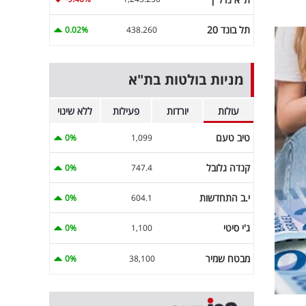
תל בונד 20
0.02%
438.260
מניות בולטות בת"א
עולות
יורדות
פעילות
ללא שינוי
טיב טעם
0%
1,099
קנדה גלובל
0%
747.4
י.ב התחדשות
0%
604.1
ג'י סיטי
0%
1,100
מבטח שמיר
0%
38,100