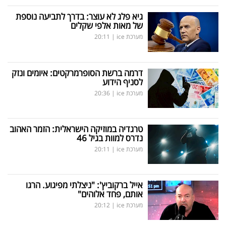
גיא פלג לא עוצר: בדרך לתביעה נוספת
של מאות אלפי שקלים
מערכת ice
|
20:11
דרמה ברשת הסופרמרקטים: איומים ונזק
לסניף הידוע
מערכת ice
|
20:36
טרגדיה במוזיקה הישראלית: הזמר האהוב
נדרס למוות בגיל 46
מערכת ice
|
20:11
אייל ברקוביץ': "ניצלתי מפיגוע. הרגו
אותם, פחד אלוהים"
מערכת ice
|
20:12