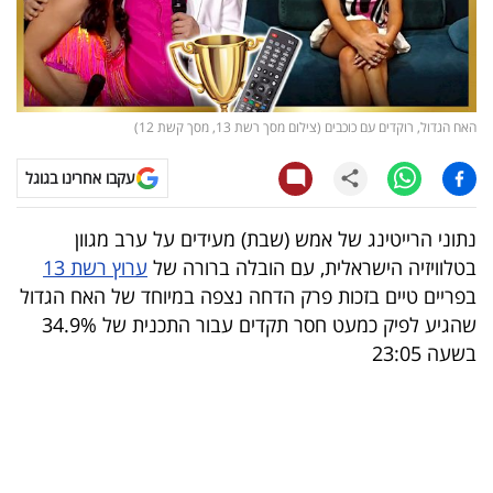
קריפטו
ויראלי
האח הגדול, רוקדים עם כוכבים (צילום מסך רשת 13, מסך קשת 12)
טלוויזיה
עקבו אחרינו בגוגל
עסקי
ספורט
נתוני הרייטינג של אמש (שבת) מעידים על ערב מגוון
בטלוויזיה הישראלית, עם הובלה ברורה של
ערוץ רשת 13
קריירה
בפריים טיים בזכות פרק הדחה נצפה במיוחד של האח הגדול
ולימודים
שהגיע לפיק כמעט חסר תקדים עבור התכנית של 34.9%
בשעה 23:05
מינויים
רייטינג
רכב