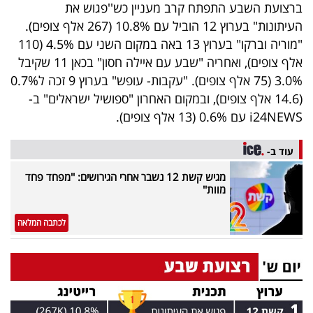
ברצועת השבע התפתח קרב מעניין כש''פגוש את
העיתונות" בערוץ 12 הוביל עם 10.8% (267 אלף צופים).
"מוריה וברקו" בערוץ 13 באה במקום השני עם 4.5% (110
אלף צופים), ואחריה "שבע עם איילה חסון" בכאן 11 שקיבל
3.0% (75 אלף צופים). "עקבות- עופש" בערוץ 9 זכה ל0.7%
(14.6 אלף צופים), ובמקום האחרון "ספושיל ישראלים" ב-
i24NEWS עם 0.6% (13 אלף צופים).
עוד ב-
מגיש קשת 12 נשבר אחרי הגירושים: ''מפחד פחד
מוות''
לכתבה המלאה