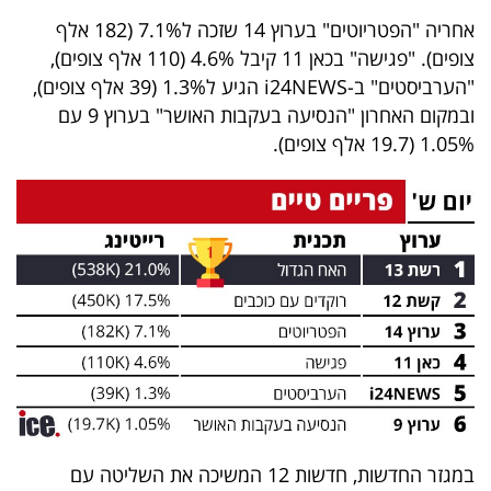
40
אחריה "הפטריוטים" בערוץ 14 שזכה ל7.1% (182 אלף
צופים). "פגישה" בכאן 11 קיבל 4.6% (110 אלף צופים),
"הערביסטים" ב-i24NEWS הגיע ל1.3% (39 אלף צופים),
שיתופי
ובמקום האחרון "הנסיעה בעקבות האושר" בערוץ 9 עם
פעולה
1.05% (19.7 אלף צופים).
דרושים
ניוזלטרים
מייל
אדום
במגזר החדשות, חדשות 12 המשיכה את השליטה עם