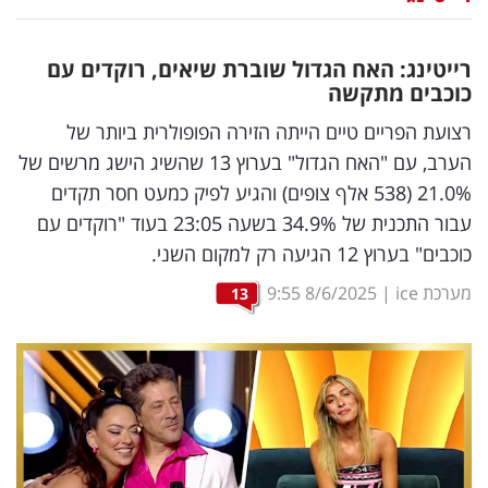
נדל"ן
רייטינג: האח הגדול שוברת שיאים, רוקדים עם
דיגיטל
כוכבים מתקשה
וטק
רצועת הפריים טיים הייתה הזירה הפופולרית ביותר של
הערב, עם "האח הגדול" בערוץ 13 שהשיג הישג מרשים של
שיווק
21.0% (538 אלף צופים) והגיע לפיק כמעט חסר תקדים
ופרסום
עבור התכנית של 34.9% בשעה 23:05 בעוד "רוקדים עם
כוכבים" בערוץ 12 הגיעה רק למקום השני.
משפט
מערכת ice
|
8/6/2025
9:55
13
מדדים
ומחקרים
דעות
רכילות
עסקית