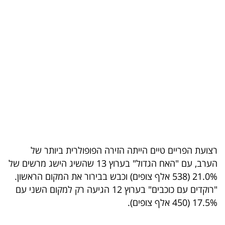
בריאות
תרבות
ופנאי
תיירות
TOP-
5
המילון
רצועת הפריים טיים הייתה הזירה הפופולרית ביותר של
הכלכלי
הערב, עם "האח הגדול" בערוץ 13 שהשיג הישג מרשים של
21.0% (538 אלף צופים) וכבש בבירור את המקום הראשון.
פודקאסט
"רוקדים עם כוכבים" בערוץ 12 הגיעה רק למקום השני עם
17.5% (450 אלף צופים).
40
UNDER