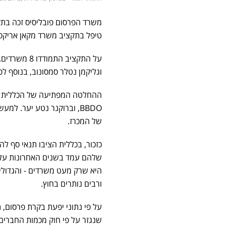
משרד הפרסום
פובליסיס
זכה בתק
טיפל בתקציב משרד
מקאן אריקסו
על התקציב התמודדו 8 משרדים.
ו
גליקמן נטלר סמסונוב
, בנוסף ל
ההחלטה המפתיעה של הכללית ה
BBDO
, ו
ברוקנר נטע יער
. למעש
של המכרז.
כזכור, בכללית הציבו תנאי סף ל
היא שרק מעט משרדים - והגדולים
ורבים נותרים בחוץ.