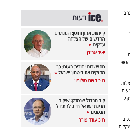
5 שנים בהם
דעות
קיימות, אמון וחוסן: המנועים
החדשים של הצלחה
עסקית
יאיר אבידן
סופי
התיישבות יהודית בעזה: כך
מחזקים את ביטחון ישראל
ח"כ משה סולומון
ילות
שמעות
ף,
קיר הברזל שנסדק: שיקום
מדינת ישראל חייב להתחיל
מבפנים
 כ-14 מיליון דולר, סכום
ח"כ עודד פורר
יאליים, מדובר בתקציב של יותר מ-20 מיליון שקלים.