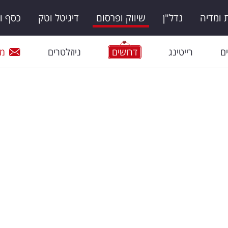
ומדיה
נדל"ן
שיווק ופרסום
דיגיטל וטק
כסף ו
ם
רייטינג
דרושים
ניוזלטרים
מי