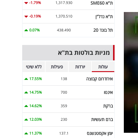
ת"א SME60
-1.79%
1,317.930
ת"א נדל"ן
-0.19%
1,370.510
תל בונד 20
0.07%
438.490
מניות בולטות בת"א
עולות
יורדות
פעילות
ללא שינוי
אירודרום קבוצה
17.55%
138
אינטו
14.75%
700
ברקת
14.62%
359
ברם תעשיות
12.03%
230
יומן אקסטנשנס
11.37%
137.1