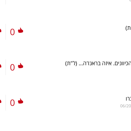
ת)
0
כיוונים. איזה בראנז'ה...
(ל"ת)
0
ו
0
06/20