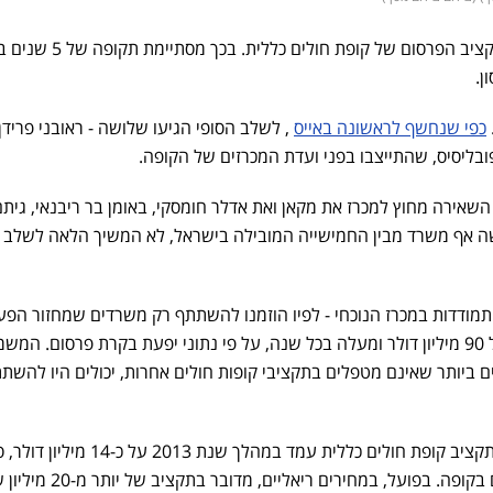
ציב הפרסום של קופת חולים
כללית
. בכך מסתיימת תקופה של 
ן
.
כפי שנחשף לראשונה באייס
, לשלב הסופי הגיעו שלושה -
ראובני פרידן
פובליסיס, שהתייצבו בפני ועדת המכרזים של הקופה.
שאירה מחוץ למכרז את מקאן ואת
אדלר חומסקי
,
באומן בר ריבנאי
,
גיתם
ה אף משרד מבין החמישייה המובילה בישראל, לא המשיך הלאה לשלב ה
התמודדות במכרז הנוכחי - לפיו הוזמנו להשתתף רק משרדים שמחזור הפע
שלהם עמד בשנים האחרונות על 90 מיליון דולר ומעלה בכל שנה, על פי נתוני יפעת בקרת פרסום. המ
 ביותר שאינם מטפלים בתקציבי קופות חולים אחרות, יכולים היו להשתת
על פי נתוני יפעת בקרת פרסום, תקציב קופת חולים כללית עמד במהלך שנת 2013 על
שנגזר על פי חוק מכמות החברים בקופה. בפועל, במחירים ר