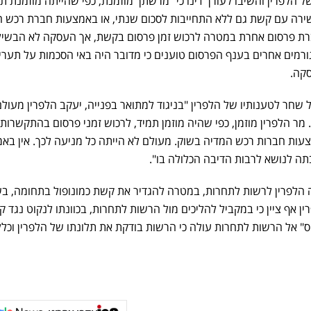
 הלפרין והשיבו לעורך דינו כי "מרשתך מוזמנת, כפי שהייתה מוזמנת תמ
ירה עם קשת גם ללא התחייבות לסכום שנתי, או באמצעות חברת רכש 
רת פרסום אחרת במטרה לרכוש זמן פרסום בקשת, אך העסקה לא הבשיל
ורמים אחרים בענף הפרסום טוענים כי מדובר היה באי הסכמות על תערי
סקה.
ל שחר לטענותיו של הלפרין "בניגוד למתואר בפנייה, יעקב הלפרין מעול
ר הלפרין מוזמן, כפי שהיה מוזמן תמיד, לרכוש זמני פרסום בהתקשרות 
ות חברות רכש המדיה בשוק. מעולם לא הייתה כל מניעה לכך. אין באמו
ה לנושא לרבות הדיבה הכלולה בו".
 הלפרין לרשות לתחרות, במטרה להגדיר את קשת כמונופול בתחומה, ב
ן אף ציין כי במקביל להליכים מול הרשות לתחרות, בכוונתו לנקוט נגד 
" אל הרשות לתחרות עולה כי הרשות בודקת את תלונתו של הלפרין וכלל