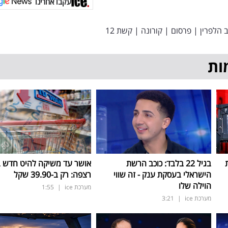
עקבו אחרינו
 הלפרין
|
פרסום
|
קורונה
|
קשת 12
ות
בגיל 22 בלבד: כוכב הרשת
אושר עד משיקה להיט חדש 
הישראלי בעסקת ענק - זה שווי
רצפה: רק ב-39.90 שקל
הוילה שלו
מערכת ice
|
1:55
מערכת ice
|
3:21