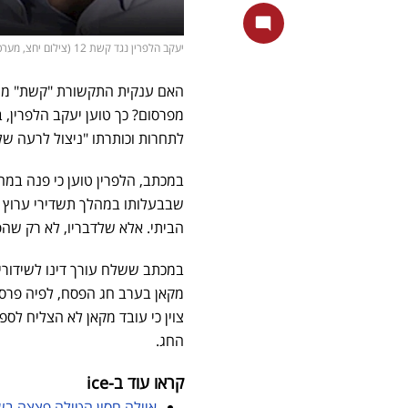
יעקב הלפרין נגד קשת 12 (צילום יחצ, מערכת אייס)
האם ענקית התקשורת "קשת" מנס
מפרסום? כך טוען יעקב הלפרין, 
לתחרות וכותרתו "ניצול לרעה ש
במכתב, הלפרין טוען כי פנה במ
הביתי. אלא שלדבריו, לא רק שהפ
במכתב ששלח עורך דינו לשידורי 
מקאן בערב חג הפסח, לפיה פרסומ
צוין כי עובד מקאן לא הצליח ל
החג.
קראו עוד ב-
ice
איילה חסון הטילה פצצה בשי