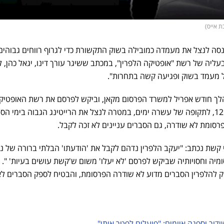
ה לנצל את מעמדה כמובילה בשוק התקשורת כדי לגרוף רווחים גבוהים
בעליה של רשת "אופטיקה הלפרין", במכתב ששיגר עורך דינו, יגאל כהן, 
ל מעמד בשוק ופגיעה קשה בתחרות".
הלך חודש אפריל למשרד הפרסום מקאן, וביקש לפרסם את רשת האופטיק
שבבעלותו במהלך תשדירי ערוץ 12, לתקופה של עשרה ימים, במטרה לנצל את הרייטינג הגבוה בימי הס
רסומת לא שודרה, גם הסברים עניינים לא זכה לקבל.
קשת נכתב: "יעקב הלפרין נדהם לקבל את 'הודעתו' הבלתי ברורה של נצ
יה וחסויותיה שביקש לפרסם 'לא יעלו' משום ש'קשת עושים בעיות' ". 
ספק להלפרין הסברים מדוע לא שודרה הפרסומת, והבטיח לספק הסברים ל
דור וספגה איומים: "פועלים לפטר אותי"