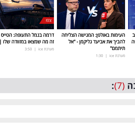
צפו
ב
העימות באולפן: המגישה הצליחה
דרמה בנמל התעופה: הטייס נ
ה
להביך את אביעד גליקמן - "אל
זה מה שמצאו במזוודה שלו | 
תיתמם"
מערכת ice
|
3:50
מערכת ice
|
1:30
ה
(7)
: