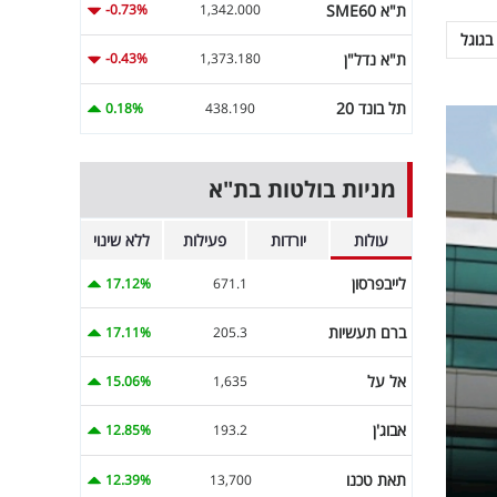
ת"א SME60
-0.73%
1,342.000
בגוגל
ת"א נדל"ן
-0.43%
1,373.180
תל בונד 20
0.18%
438.190
מניות בולטות בת"א
עולות
יורדות
פעילות
ללא שינוי
לייבפרסון
17.12%
671.1
ברם תעשיות
17.11%
205.3
אל על
15.06%
1,635
אבוג'ן
12.85%
193.2
תאת טכנו
12.39%
13,700