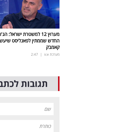
מערוץ 12 למשטרת ישראל: הג'ו
החדש שממתין לפאנליסט שיעש
קאמבק
מערכת ice
|
2:47
תגובות לכתב