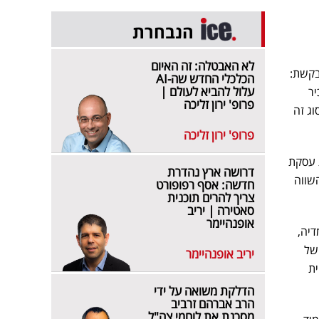
הנבחרת
לא האבטלה: זה האיום
בקשת:
הכלכלי החדש שה-AI
עלול להביא לעולם |
יר
פרופ' ירון זליכה
וג זה
פרופ' ירון זליכה
 עסקת
דרושה ארץ נהדרת
שווה
חדשה: אסף רפופורט
צריך להרים תוכנית
סאטירה | יריב
אופנהיימר
דיה,
של
יריב אופנהיימר
ת
הדלקת משואה על ידי
הרב אברהם זרביב
מסכנת את לוחמי צה"ל