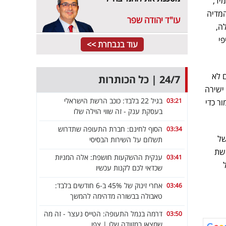
יד,
המדיה
עו"ד יהודה שפר
ה,
פי
עוד בנבחרת >>
ם לא
24/7 | כל הכותרות
ישירה
בגיל 22 בלבד: כוכב הרשת הישראלי
03:21
ר כדי
בעסקת ענק - זה שווי הוילה שלו
הסוף לחינם: חברת התעופה שתדרוש
03:34
של
תשלום על השירות הבסיסי
קשת
ענקית ההשקעות חושפת: אלה המניות
03:41
שכדאי לכם לקנות עכשיו
אחרי זינוק של 45% ב-6 חודשים בלבד:
03:46
טאבולה בבשורה מדהימה להמשך
דרמה בנמל התעופה: הטייס נעצר - זה מה
03:50
שמצאו במזוודה שלו | צפו