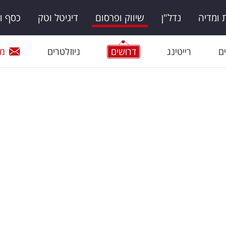
ומדיה
נדל"ן
שיווק ופרסום
דיגיטל וטק
כסף ו
ם
רייטינג
דרושים
ניוזלטרים
מי