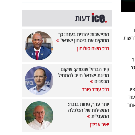
דעות
התיישבות יהודית בעזה: כך
לרשות
מחזקים את ביטחון ישראל
ח"כ משה סולומון
ה
גר
קיר הברזל שנסדק: שיקום
מדינת ישראל חייב להתחיל
מבפנים
יג
ח"כ עודד פורר
עוד
יותר ערך, פחות בזבוז:
אחר
המשילות של הכלכלה
המעגלית
יאיר אבידן