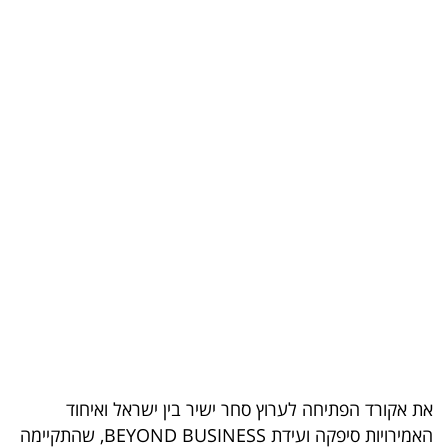
בריאות
תרבות
ופנאי
תיירות
TOP-
5
המילון
הכלכלי
פודקאסט
40
את אקורד הפתיחה לערוץ סחר ישיר בין ישראל ואיחוד
האמירויות סיפקה ועידת
BEYOND BUSINESS
, שהתקיימה
UNDER