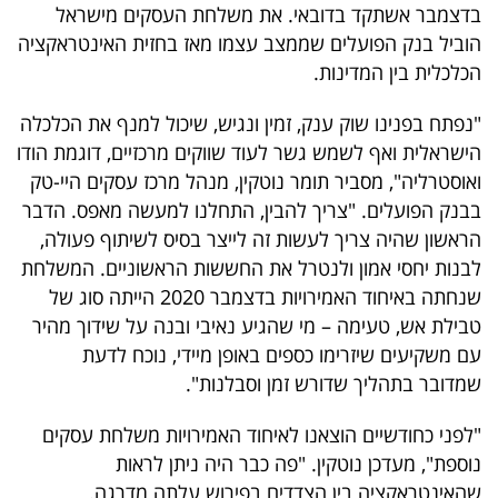
בדצמבר אשתקד בדובאי. את משלחת העסקים מישראל
40
הוביל בנק הפועלים שממצב עצמו מאז בחזית האינטראקציה
הכלכלית בין המדינות.
שיתופי
"נפתח בפנינו שוק ענק, זמין ונגיש, שיכול למנף את הכלכלה
פעולה
הישראלית ואף לשמש גשר לעוד שווקים מרכזיים, דוגמת הודו
ואוסטרליה", מסביר תומר נוטקין, מנהל מרכז עסקים היי-טק
בבנק הפועלים. "צריך להבין, התחלנו למעשה מאפס. הדבר
הראשון שהיה צריך לעשות זה לייצר בסיס לשיתוף פעולה,
דרושים
לבנות יחסי אמון ולנטרל את החששות הראשוניים. המשלחת
שנחתה באיחוד האמירויות בדצמבר 2020 הייתה סוג של
ניוזלטרים
טבילת אש, טעימה – מי שהגיע נאיבי ובנה על שידוך מהיר
עם משקיעים שיזרימו כספים באופן מיידי, נוכח לדעת
שמדובר בתהליך שדורש זמן וסבלנות".
מייל
אדום
"לפני כחודשיים הוצאנו לאיחוד האמירויות משלחת עסקים
נוספת", מעדכן נוטקין. "פה כבר היה ניתן לראות
שהאינטראקציה בין הצדדים בפירוש עלתה מדרגה.