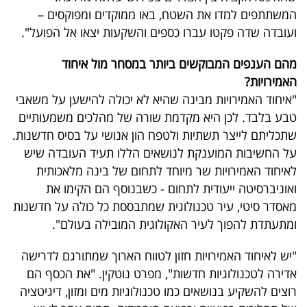
פרסמו
המשתתפים למדו את השטח, באו ממוקדים ומפוקסים –
באייס
ועובדה שדה פקטו עברו כספים והשקעות יצאו אל הפועל".
עקבו
מהם הענפים המבוקשים ביותר במסחר מול איחוד
האמירויות?
אחרינו:
"איחוד האמירויות מבינה שהיא לא יכולה להישען על משאבי
טבע בלבד. לכן היא מקדמת שורה של מהלכים משמעותיים
שתכליתם לייצר תשתיות ולטפח הון אנושי על בסיס חדשנות.
על החשיבות המוענקת לנושאים הללו תעיד העובדה שיש
לאיחוד האמירויות שר מיוחד לתחום של
בינה מלאכותית
ואוניברסיטה ייעודית לתחום - כשבנוסף הם הקימו את
מאסדר סיטי, עיר טכנולוגית שמתבססת כל כולה על חדשנות
ומתעתדת להפוך לעיר האקולוגית המובילה בעולם".
"יש לאיחוד האמירויות חזון לטווח הארוך שמתורגם לדרישה
אדירה לטכנולוגיות חדשות", מפרט נוטקין. "את הכסף הם
רוצים להשקיע בנושאים כמו טכנולוגיות מים ומזון, דיגיטציה