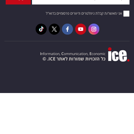
אני מאשר/ת קבלת ניוזלטרים ודיוורים פרסומיים בדוא"ל
I
nformation,
C
ommunication,
E
conomic
כל הזכויות שמורות לאתר ICE. ©