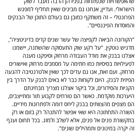
שהאפשרויות שנפתחות בפניו הן הרבה מעבר לשוק
הישראלי. ועדיין, אנחנו גם מבינים שאין תחליף למפגש
הפרונטלי – זה משתקף כמובן גם בעולם התוכן של הבנקים
והמוסדות הפיננסיים".
"הקורונה הביאה לקפיצה של עשר שנים קדים בדיגיטציה",
מדגיש נוטקין. "על רקע שוק התעסוקה שהשתנה, יישמנו
אצלנו בבנק את מודל העבודה מרחוק וסיפקנו מענה
לפעילויות בסיסיות כמו חתימה על מסמכים מרחוק ואישורים
מרחוק. ועם זאת, אנו גם עדים לכך שאין אלטרנטיבה להגעה
הפיזית לבנק. היום לקוחות כבר לא באים לבנק על הדרך בין
הקניות והסידורים, וכל ביקור אצלנו מצריך מבחינתם
היערכות מוקדמת. כאשר הם טורחים לקבוע תור ומתייצבים,
הם מצפים מהצוותים בבנק ליחס דומה ולפתרונות מידיים.
השורה התחתונה היא שאי אפשר להתנהל רק בזום או רק
בתקשורת פנים אל פנים, אלא לשלב ולמזג. בכל תחום וענף
זה יקרה במינונים ותמהילים שונים".