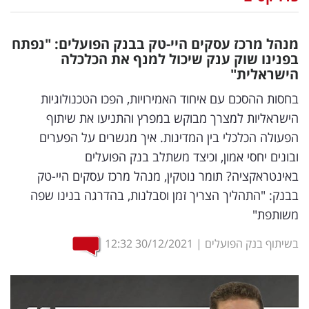
נדל"ן
מנהל מרכז עסקים היי-טק בבנק הפועלים: "נפתח
דיגיטל
בפנינו שוק ענק שיכול למנף את הכלכלה
הישראלית"
וטק
בחסות ההסכם עם איחוד האמירויות, הפכו הטכנולוגיות
שיווק
הישראליות למצרך מבוקש במפרץ והתניעו את שיתוף
ופרסום
הפעולה הכלכלי בין המדינות. איך מגשרים על הפערים
ובונים יחסי אמון, וכיצד משתלב בנק הפועלים
משפט
באינטראקציה? תומר נוטקין, מנהל מרכז עסקים היי-טק
בבנק: "התהליך הצריך זמן וסבלנות, בהדרגה בנינו שפה
מדדים
משותפת"
ומחקרים
בשיתוף בנק הפועלים
|
30/12/2021
12:32
דעות
רכילות
עסקית