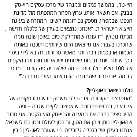
היי-טק, ובהמשך כמקים וכמנהל של מרכז עסקים היי-טק
בבנק. אם תשאלו אותו, ערוץ הסחר המתפתח מול מדינת
הנפט שבמפרץ, מספק גם דוגמה לשינוי המתרחש בעוגת
הייצוא הישראלית. "אנחנו נמצאים בעידן של כלכלה חדשה",
מנתח נוטקין. "זו עוגה שמתחלקת כיום באופן שונה ממה
שהכרנו בעבר: אנו מייצאים היום שירותים ותוכנה באותה
הכמות או בכמות רבה יותר מאשר סחורות. זה בא לידי ביטוי
בכך שיותר ויותר חברות שירותים ישראליות מוכרות בהיקפים
של 100 מיליון דולר ויותר – מה שלא היה פה קודם. במבט
קדימה, אני סבור שהמגמה הזו תישמר ואולי גם תגדל".
כולנו נישאר באון-ליין?
"התפרצות הקורונה יצרה כללי משחק חדשים ובתקופה של
אי ודאות, נדרשו פתרונות שיאפשרו לקיים שגרה – ופה
הדיגיטציה נתנה את המענה וההיי-טק הוא הקטר. אני סבור
שהאון-ליין נותן וייתן את הטון, זה נכון לעולם ונכון גם לישראל.
אנחנו בעידן של כלכלה גלובלית. מי שעובר לאון-ליין מבין