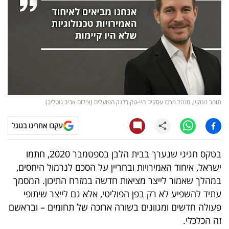
קריפטו
ויראלי
טלוויזיה
עסקי
תומר נוטקין, מנהל מרכז עסקים היי-טק בבנק הפועלים (צילום אביב גוטליב)
ספורט
עקבו אחרינו בגוגל
קריירה
ולימודים
בטקס חגיגי שנערך בבית הלבן בספטמבר 2020, חתמו
ישראל, איחוד האמירויות ובחריין על הסכם לנרמול היחסים,
מינויים
במהלך שאמור לייצר מציאות חדשה במזרח התיכון. המסמך
עתיד להשפיע לא רק בפן הפוליטי, אלא גם לייצר שיתופי
רייטינג
פעולה חדשים ומגוונים בשורה ארוכה של תחומים – ובראשם
רכב
זה הכלכלי.