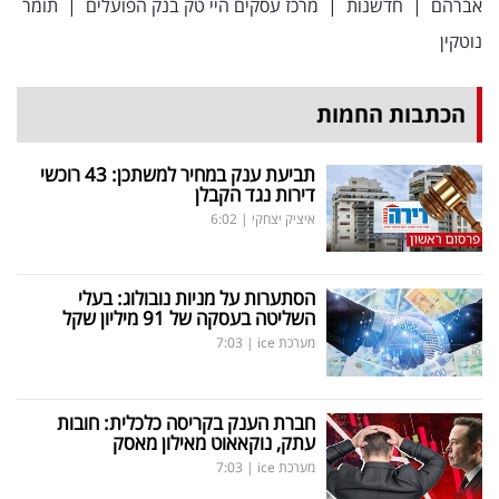
אברהם
|
חדשנות
|
מרכז עסקים היי טק בנק הפועלים
|
תומר
נוטקין
הכתבות החמות
תביעת ענק במחיר למשתכן: 43 רוכשי
דירות נגד הקבלן
איציק יצחקי
|
6:02
הסתערות על מניות נובולוג: בעלי
השליטה בעסקה של 91 מיליון שקל
מערכת ice
|
7:03
חברת הענק בקריסה כלכלית: חובות
עתק, נוקאאוט מאילון מאסק
מערכת ice
|
7:03