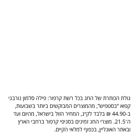
בריאות
תרבות
ופנאי
תיירות
TOP-
5
המילון
הכלכלי
גולת הכותרת של החג בכל רשת קרפור: פילה סלמון נורבגי
קפוא “בסטפיש”, מהמוצרים המבוקשים ביותר בשבועות,
פודקאסט
ב-44.90 ₪ בלבד לק״ג, המחיר הזול בישראל, מהיום ועד
ה־21.5. מוצרי החג זמינים בסניפי קרפור ברחבי הארץ
40
ובאתר האונליין, בכפוף למלאי הקיים.
UNDER