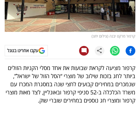
קריפטו
ויראלי
קרפור מרקט יבנה (צילום יחצ)
טלוויזיה
עקבו אחרינו בגוגל
עסקי
ספורט
קרפור מציעה לקראת שבועות את אחד מסלי הקניות הזולים
ביותר לחג בזכות שילוב של מוצרי “הסל הזול של ישראל”,
קריירה
שנמכרים במחירים קבועים לחצי שנה במסגרת המכרז עם
ולימודים
משרד הכלכלה ב-52 סניפי קרפור ובאונליין, לצד מאות מוצרי
קרפור ומוצרי חג נוספים במחירים שוברי שוק.
מינויים
רייטינג
רכב