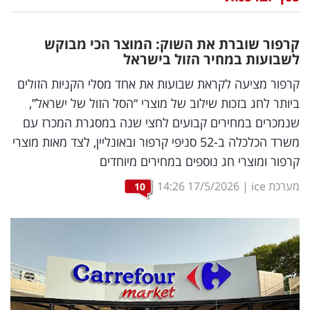
נדל"ן
קרפור שוברת את השוק: המוצר הכי מבוקש
דיגיטל
לשבועות במחיר הזול בישראל
וטק
קרפור מציעה לקראת שבועות את אחד מסלי הקניות הזולים
ביותר לחג בזכות שילוב של מוצרי “הסל הזול של ישראל”,
שיווק
שנמכרים במחירים קבועים לחצי שנה במסגרת המכרז עם
ופרסום
משרד הכלכלה ב-52 סניפי קרפור ובאונליין, לצד מאות מוצרי
קרפור ומוצרי חג נוספים במחירים מיוחדים
משפט
מערכת ice
|
17/5/2026
14:26
10
מדדים
ומחקרים
דעות
רכילות
עסקית