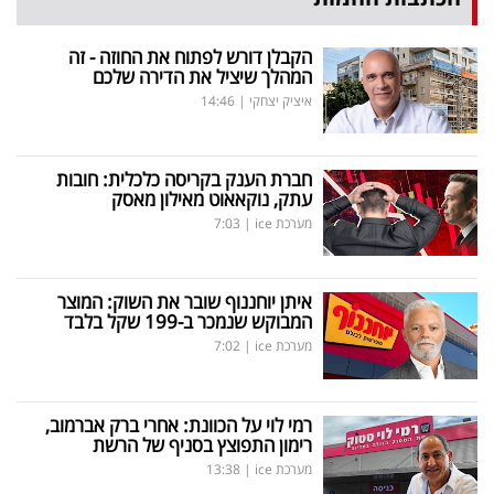
הקבלן דורש לפתוח את החוזה - זה
המהלך שיציל את הדירה שלכם
איציק יצחקי
|
14:46
חברת הענק בקריסה כלכלית: חובות
עתק, נוקאאוט מאילון מאסק
מערכת ice
|
7:03
איתן יוחננוף שובר את השוק: המוצר
המבוקש שנמכר ב-199 שקל בלבד
מערכת ice
|
7:02
רמי לוי על הכוונת: אחרי ברק אברמוב,
רימון התפוצץ בסניף של הרשת
מערכת ice
|
13:38