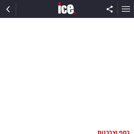
ראשי
הנבחרת
השוק
תקשורת
ומדיה
כסף
וצרכנות
כסף וצרכנות