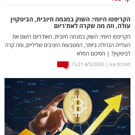
נדל"ן
הקריפטו היומי: השוק במגמה חיובית, הביטקוין
דיגיטל
עולה, וזה מה שקרה לאת'ריום
וטק
הקריפטו היומי: השוק במגמה חיובית, האת'ריום רושם את
העלייה הגדולה ביותר, המטבעות היציבים שליליים, ומה קרה
שיווק
לביטקוין? | הסיכום המלא
ופרסום
מערכת ice
|
4/5/2026
15:21
משפט
מדדים
ומחקרים
דעות
רכילות
עסקית