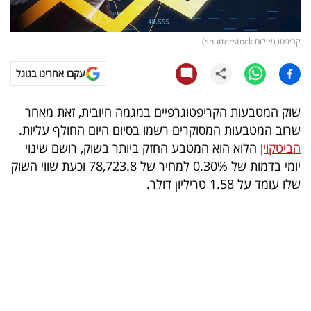
קריפטו
קריפטו (צילום shutterstock)
ויראלי
עקבו אחרינו בגוגל
טלוויזיה
שוק המטבעות הקריפטוגרפיים במגמה חיובית, זאת מאחר
עסקי
שרוב המטבעות המסוקרים רשמו בסיום היום החולף עליות.
ספורט
הביטקוין
הלוא הוא המטבע החזק ביותר בשוק, רושם שינוי
יומי בדמות של 0.30% למחיר של 78,723.8 וכעת שווי השוק
קריירה
שלו עומד על 1.58 טריליון דולר.
ולימודים
מינויים
רייטינג
רכב