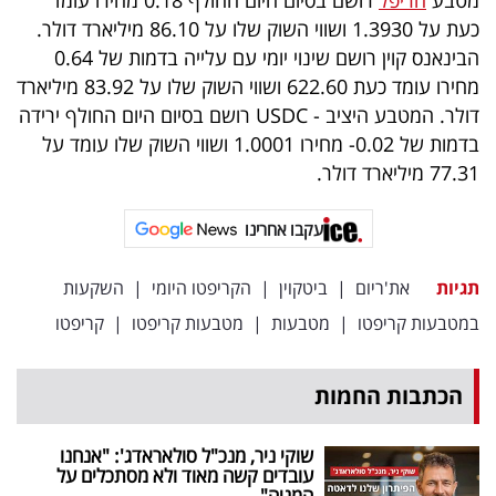
פרסמו
כעת על 1.3930 ושווי השוק שלו על 86.10 מיליארד דולר.
באייס
הבינאנס קוין רושם שינוי יומי עם עלייה בדמות של 0.64
מחירו עומד כעת 622.60 ושווי השוק שלו על 83.92 מיליארד
עקבו
דולר. המטבע היציב - USDC רושם בסיום היום החולף ירידה
אחרינו:
בדמות של 0.02- מחירו 1.0001 ושווי השוק שלו עומד על
77.31 מיליארד דולר.
עקבו אחרינו
תגיות
את'ריום
|
ביטקוין
|
הקריפטו היומי
|
השקעות
במטבעות קריפטו
|
מטבעות
|
מטבעות קריפטו
|
קריפטו
הכתבות החמות
שוקי ניר, מנכ"ל סולאראדג': "אנחנו
עובדים קשה מאוד ולא מסתכלים על
המניה"