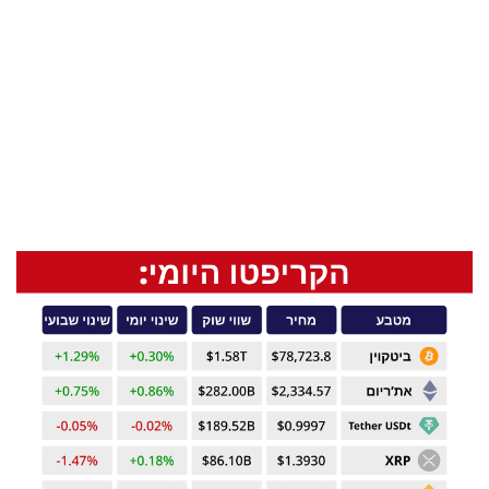
בריאות
תרבות
ופנאי
תיירות
TOP-
5
המילון
הכלכלי
פודקאסט
40
UNDER