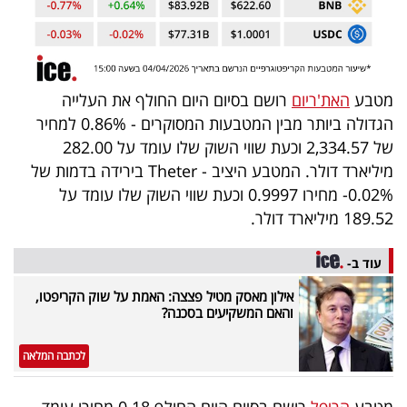
40
שיתופי
מטבע
האת'ריום
רושם בסיום היום החולף את העלייה
פעולה
הגדולה ביותר מבין המטבעות המסוקרים - 0.86% למחיר
של 2,334.57 וכעת שווי השוק שלו עומד על 282.00
מיליארד דולר. המטבע היציב - Theter בירידה בדמות של
0.02%- מחירו 0.9997 וכעת שווי השוק שלו עומד על
דרושים
189.52 מיליארד דולר.
ניוזלטרים
עוד ב-
אילון מאסק מטיל פצצה: האמת על שוק הקריפטו,
והאם המשקיעים בסכנה?
מייל
אדום
לכתבה המלאה
מטבע
הריפל
רושם בסיום היום החולף 0.18 מחירו עומד