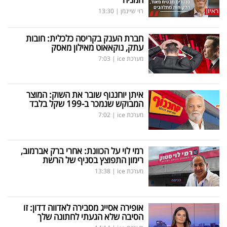
רוי שיינמן
|
13:30
חברת הענק בקריסה כלכלית: חובות
עתק, נוקאאוט מאילון מאסק
מערכת ice
|
7:03
איתן יוחננוף שובר את השוק: המוצר
המבוקש שנמכר ב-199 שקל בלבד
מערכת ice
|
7:02
רמי לוי על הכוונת: אחרי ברק אברמוב,
רימון התפוצץ בסניף של הרשת
מערכת ice
|
13:38
אופירה אסייג מסבירה לאדווה דדון: זו
הסיבה שלא הגעתי לחתונה שלך