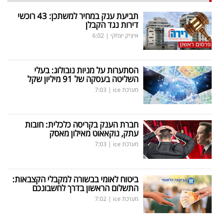
תביעת ענק במחיר למשתכן: 43 רוכשי
דירות נגד הקבלן
איציק יצחקי
|
6:02
הסתערות על מניות נובולוג: בעלי
השליטה בעסקה של 91 מיליון שקל
מערכת ice
|
7:03
חברת הענק בקריסה כלכלית: חובות
עתק, נוקאאוט מאילון מאסק
מערכת ice
|
7:03
ביטוח לאומי בבשורה למקבלי הקצבאות:
התשלום הראשון בדרך לחשבונכם
מערכת ice
|
7:02