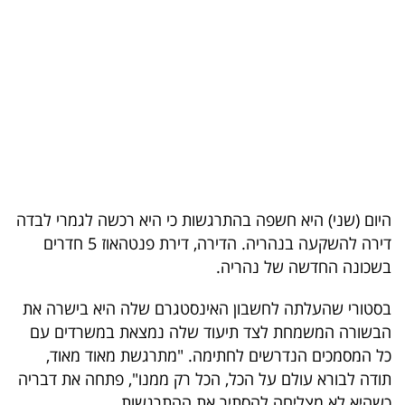
בריאות
תרבות
ופנאי
תיירות
TOP-
5
היום (שני) היא חשפה בהתרגשות כי היא רכשה לגמרי לבדה
דירה להשקעה בנהריה. הדירה, דירת פנטהאוז 5 חדרים
המילון
בשכונה החדשה של נהריה.
הכלכלי
בסטורי שהעלתה לחשבון האינסטגרם שלה היא בישרה את
פודקאסט
הבשורה המשמחת לצד תיעוד שלה נמצאת במשרדים עם
כל המסמכים הנדרשים לחתימה. "מתרגשת מאוד מאוד,
40
תודה לבורא עולם על הכל, הכל רק ממנו", פתחה את דבריה
UNDER
כשהיא לא מצליחה להסתיר את ההתרגשות.