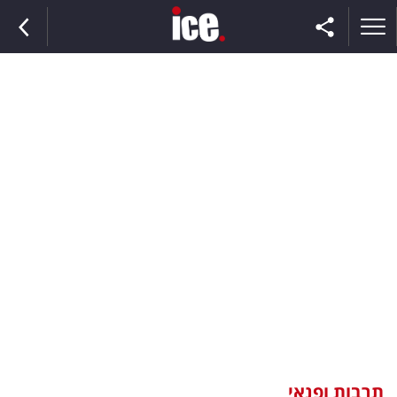
ראשי
הנבחרת
השוק
תקשורת
ומדיה
כסף
וצרכנות
תרבות ופנאי