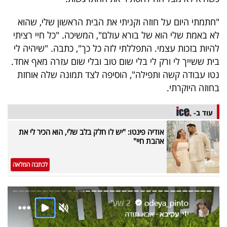
40
"חתמתי היום על חוזה וקניתי את הבית הראשון שלי, שהוא
לא באמת שלי הוא של בורא עולם", המשיכה. "כל חיי רציתי
להיות בזכות עצמי. התפללתי לזה כל כך", כתבה. "שיהיה לי
שיתופי
בית ששייך לי ורק לי בלי שום טוב ובלי שום עזרה מאף אחד.
פעולה
נטו עבודה קשה ותפילה", הוסיפה לצד תמונה שלה אוחזת
בחוזה היוקרתי.
דרושים
עוד ב-
אודיה פינטו: "יש לו חלק בלב שלי, הוא הכיר לי את
ניוזלטרים
אהבת חיי"
לכתבה המלאה
מייל
אדום