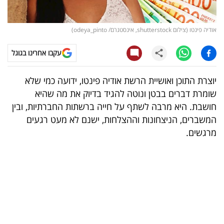
קריפטו
אודיה פינטו (צילום shutterstock, אינסטגרם/ odeya_pinto)
ויראלי
עקבו אחרינו בגוגל
טלוויזיה
יוצרת התוכן ואושיית הרשת אודיה פינטו, ידועה כמי שלא
עסקי
שומרת דברים בבטן ונוטה להגיד בדיוק את מה שהיא
ספורט
חושבת. היא מרבה לשתף על חייה ברשתות החברתיות, ובין
המשברים, הניצחונות וההצלחות, ישנם לא מעט רגעים
קריירה
מרגשים.
ולימודים
מינויים
רייטינג
רכב