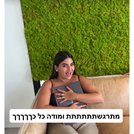
פרסמו
באייס
עקבו
אחרינו: