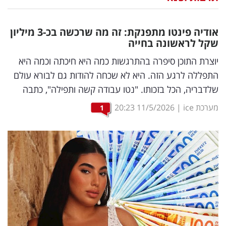
נדל"ן
אודיה פינטו מתפנקת: זה מה שרכשה בכ-3 מיליון
דיגיטל
שקל לראשונה בחייה
וטק
יוצרת התוכן סיפרה בהתרגשות כמה היא חיכתה וכמה היא
התפללה לרגע הזה. היא לא שכחה להודות גם לבורא עולם
שיווק
שלדבריה, הכל בזכותו. "נטו עבודה קשה ותפילה", כתבה
ופרסום
מערכת ice
|
11/5/2026
20:23
1
משפט
מדדים
ומחקרים
דעות
רכילות
עסקית