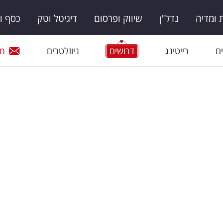
ומדיה
נדל"ן
שיווק ופרסום
דיגיטל וטק
כסף ו
ם
רייטינג
דרושים
ניוזלטרים
מי