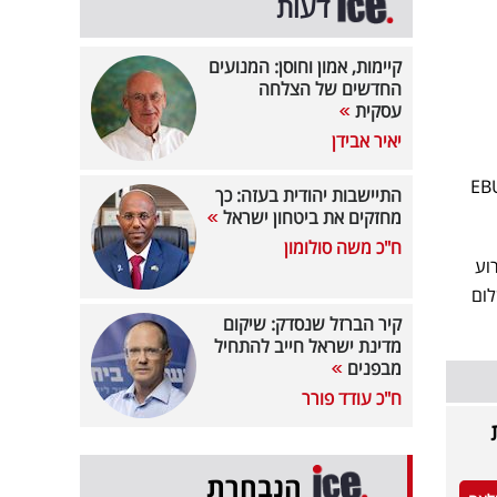
דעות
קיימות, אמון וחוסן: המנועים
החדשים של הצלחה
עסקית
יאיר אבידן
ם האיגוד יציג שקיפות מלאה סביב סוגיית השתתפות ישראל. "אנחנו מצפים מה-EBU
התיישבות יהודית בעזה: כך
מחזקים את ביטחון ישראל
ח"כ משה סולומון
וע
לום
קיר הברזל שנסדק: שיקום
מדינת ישראל חייב להתחיל
מבפנים
ח"כ עודד פורר
הנבחרת