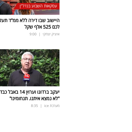
עסקאות השבוע בנדל"ן
היישוב שבו דירה ללא ממ"ד תעל
לכם 525 אלף שקל
איציק יצחקי
|
9:00
יעקב ברדוגו וערוץ 14 באבל כב
"לא נמצא איתנו. תנחומינו"
מערכת ice
|
8:35