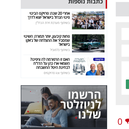
כתבות נוספות
אחרי 20 שנה: פרויקט הבינוי
פינוי הגדול בישראל יוצא לדרך
בשיתוף מערכת זירת הנדל"ן
פחות קיבעון, יותר תמורה: השינוי
שמסביר את ההצלחה של ג'אקו
בישראל
בשיתוף כלמוביל
האם זו הרפורמה לה ציפינו?
השמאי ארז כהן על הדו"ח
לבחינת היטל ההשבחה
בשיתוף ice פרויקטים
0