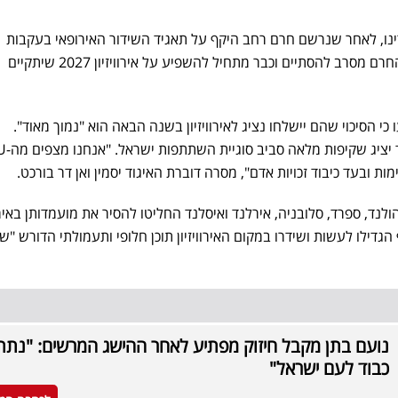
ון 2026 כבר מאחורינו, לאחר שנרשם חרם רחב היקף על תאגיד השידור האירופאי בעקבות
השתתפות ישראל, אך ניראה כי החרם מסרב להסתיים וכבר מתחיל להשפיע על אירוויזיון 2027 שיתקיים
למית הודיעו כי הסיכוי שהם יישלחו נציג לאירוויזיון בשנה הבאה הוא "נמוך מאוד".
לדבריהם, זה יקרה רק א
 ובעד כיבוד זכויות אדם", מסרה דוברת האיגוד יסמין ואן דר בורכט.
הולנד, ספרד, סלובניה, אירלנד ואיסלנד החליטו להסיר את מועמדותן באיר
דילו לעשות ושידרו במקום האירוויזיון תוכן חלופי ותעמולתי הדורש "ש
נועם בתן מקבל חיזוק מפתיע לאחר ההישג המרשים: "נתת
כבוד לעם ישראל"