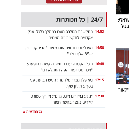
24/7 | כל הכותרות
ראלי:
גיל
מתקשרת הסלבס מעכו במהלך כלכלי ענק:
14:52
אקדמיה לתקשור, זה המחיר
האנליסט בתחזית אופטימית: "הביטקוין יזנק
14:58
ל-85 אלף דולר"
מיכל הקטנה עברה תאונה קשה בהופעה:
16:48
"מכה מטורפת, הפה התמלא דם"
גיא פלג מכריז מלחמה: הגיש תביעת ענק
17:15
בסך 5 מיליון שקל
ביבי נפרדת מערוץ 14: "לאור
"נוגע באזורים אינטימיים": מדריך ספורט
17:30
לילדים נעצר בחשד חמור
כל החדשות