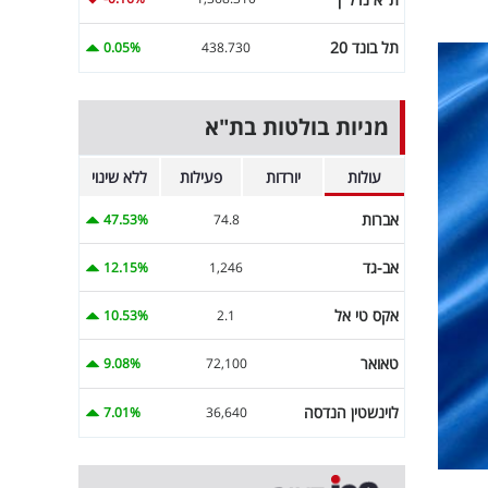
תל בונד 20
0.05%
438.730
מניות בולטות בת"א
עולות
יורדות
פעילות
ללא שינוי
אברות
47.53%
74.8
אב-גד
12.15%
1,246
אקס טי אל
10.53%
2.1
טאואר
9.08%
72,100
לוינשטין הנדסה
7.01%
36,640