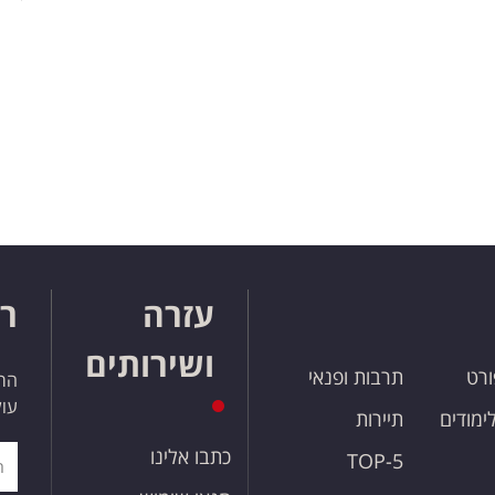
עזרה
רו
ושירותים
ורט
תרבות ופנאי
הרש
עול
לימודים
תיירות
כתבו אלינו
TOP-5