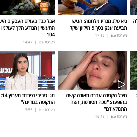
ה
גיא פלג מכריז מלחמה: הגיש
אבל כבד בעולם העסקים היש
תביעת ענק בסך 5 מיליון שקל
התעשיין הנודע הלך לעולמו ב
104
מערכת ice
|
17:15
מערכת ice
|
14:47
ד:
מיכל הקטנה עברה תאונה קשה
מגי ט
בהופעה: "מכה מטורפת, הפה
התקופה במדינה"
התמלא דם"
מערכת ice
|
13:55
מערכת ice
|
16:48