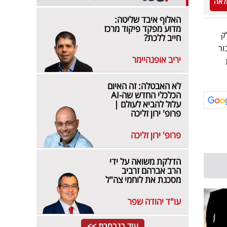
לאה
האלוף איבד שליטה:
מדוע מפקד פיקוד מרכז
ק
חייב ללכת?
ור
יריב אופנהיימר
לא האבטלה: זה האיום
הכלכלי החדש שה-AI
עלול להביא לעולם |
פרופ' ירון זליכה
פרופ' ירון זליכה
הדלקת משואה על ידי
הרב אברהם זרביב
מסכנת את לוחמי צה"ל
עו"ד יהודה שפר
עוד בנבחרת >>