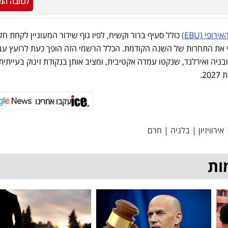
לכתבה המ
פי (EBU)
כולל סעיף ברור וקשיח, לפיו גוף שידור המעוניין לקחת חל
י את התחרות של השנה הקודמת. הכלל הרשמי הזה הופך כעת לרועץ עב
בניה ואירלנד, שנקטו עמדה אקטיבית, ומציב אותן בנקודת זינוק בעייתית
2.
עקבו אחרינו
אירוויזיון
|
בלגיה
|
חרם
ות