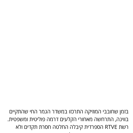
בריאות
תרבות
ופנאי
תיירות
TOP-
5
המילון
הכלכלי
פודקאסט
בזמן שחובבי המוזיקה התרכזו במשדר הגמר החי שהתקיים
בווינה, התרחשה מאחורי הקלעים דרמה פוליטית ומשפטית.
40
רשת RTVE הספרדית קיבלה החלטה חסרת תקדים ולא
UNDER