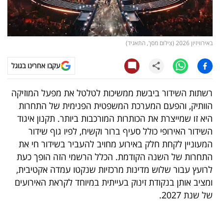
קריפטו
ויראלי
באירוויזיון 2026 (צילום מסך, התאגיד)
טלוויזיה
עקבו אחרינו בגוגל
עסקי
רשתות השידור ביבשת ממשיכות לטלטל את מפעל המוזיקה
ספורט
הוותיק, והפעם המערכת המשפטית הפנימית של התחרות
היא זו שמייצרת את הכותרות המורכבות ביותר. תקנון איגוד
קריירה
השידור האירופי כולל סעיף ברור וקשיח, לפיו גוף שידור
ולימודים
המעוניין לקחת חלק באירוע מחויב להעביר בשידור חי את
התחרות של השנה הקודמת. הכלל הרשמי הזה הופך כעת
מינויים
לרועץ עבור שלוש מדינות מרכזיות שנקטו עמדה אקטיבית,
ומציב אותן בנקודת זינוק בעייתית במיוחד לקראת האירועים
רייטינג
של שנת 2027.
רכב