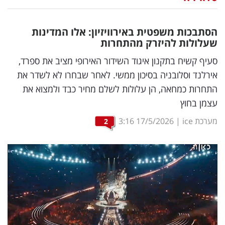
נדל"ן
הסתבכות משפטית באירוויזיון: אלו המדינות
דיגיטל
שעלולות להיזרק מהתחרות
וטק
סעיף קשיח בתקנון איגוד השידור האירופי מציב את ספרד,
אירלנד וסלובניה בסיכון ממשי. לאחר שבחרו לא לשדר את
שיווק
התחרות כמחאה, הן עלולות לשלם מחיר כבד ולמצוא את
ופרסום
עצמן בחוץ
משפט
מערכת ice
|
17/5/2026
3:16
2
מדדים
ומחקרים
דעות
רכילות
עסקית