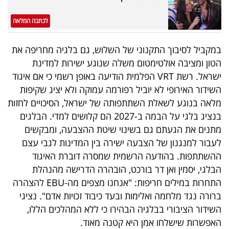
פרסמו
באייס
לכתבה המלאה
עקבו
במקביל לסיבוך התקנוני של השלוש, גם בלגיה מחריפה את
אחרינו:
הטון ומציבה אולטימטום משלה שנוגע ישירות למדינת
ישראל. רשת VRT הפלמית הודיעה באופן רשמי כי אם איגוד
השידור האירופי לא יוביל רפורמה עמוקה ולא יציג שקיפות
מלאה בנוגע לשאלת השתתפותה של ישראל, הסיכויים לחזות
בנציג בלגי על הבמה ב-2027 הם קלושים למדי. הבלגים
מתנים את הגעתם גם בשינוי שיטת ההצבעה, ומבקשים
לעבור למנגנון של הצבעה ישירה בין המדינות לגבי עצם
ההשתתפות. בהודעה הרשמית שמסרה דוברת האיגוד
הבלגי, יסמין ואן דר בורכט, הובהרה הדרישה מהנהלת
התחרות במילים חריפות: "אנחנו מצפים מה-EBU להצהרה
ברורה נגד מלחמה ואלימות ובעד כיבוד זכויות אדם". נציגי
השידור הציבורי בבלגיה הבהירו כי ללא המהלכים הללו,
האפשרות שישלחו אמן היא קטנה מאוד.