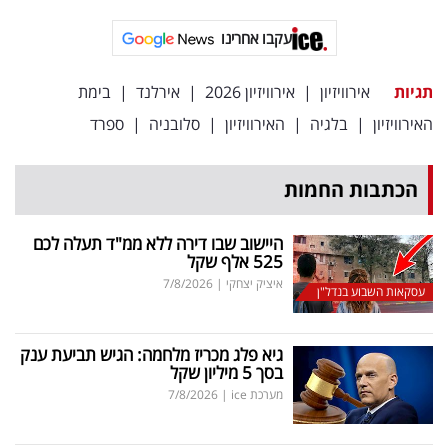
עקבו אחרינו
תגיות
אירוויזיון
|
אירוויזיון 2026
|
אירלנד
|
בימת
האירוויזיון
|
בלגיה
|
האירוויזיון
|
סלובניה
|
ספרד
הכתבות החמות
היישוב שבו דירה ללא ממ"ד תעלה לכם
525 אלף שקל
איציק יצחקי
|
7/8/2026
עסקאות השבוע בנדל"ן
גיא פלג מכריז מלחמה: הגיש תביעת ענק
בסך 5 מיליון שקל
מערכת ice
|
7/8/2026