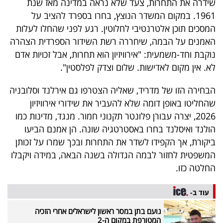
שידרה את התחרות, צעד שלא נראה במדינה מאז שנת
40
1961. במקום המשדר הנוצץ, בחרו בספרד להציב על
המסכים תוכן אלטרנטיבי לחלוטין. רגע לפני שהחלו לעלות
האמנים על הבמה, שיחררה רשת השידור הספרדית הצהרה
שיתופי
נוקבת וחד-משמעית: "אירוויזיון הוא תחרות, אבל זכויות אדם
פעולה
לא. אין מקום לאדישות. שלום וצדק לפלסטין".
הבחירה הזו של מדריד, שאליה הצטרפו גם אירלנד וסלובניה
שהחליטו באופן דומה שלא להעביר את שידורי אירוויזיון
דרושים
2026, יצרה עבורן פלונטר תקנוני חמור. מנגד, מדינות כמו
הולנד ואיסלנד בחרו באסטרטגיה שונה. הן אמנם הביעו
ניוזלטרים
ביקורת, אך הקפידו לשדר את התחרות ובכך שמרו על זכותן
המשפטית לחזור לבמה הגדולה בשנה הבאה, במידה ויקבלו
החלטה כזו.
מייל
אדום
עוד ב-
נועם בתן במסר ראשון לישראלים אחרי הזכיה
המטורפת במקום ה-2