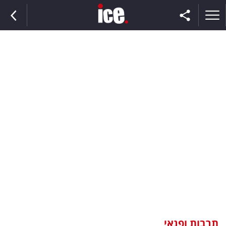
ראשי
הנבחרת
השוק
תקשורת
ומדיה
כסף
וצרכנות
תרבות ופנאי