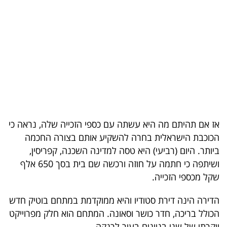
בריאות
תרבות
ופנאי
תיירות
TOP-
5
אז אם תהיתם מה היא עשתה עם כספי הזכייה שלה, נראה כי
הכוכבת הישראלית בחרה להשקיע אותם בצורה החכמה
המילון
ביותר. היום (רביעי) היא טסה למדינה השכנה, קפריסין,
הכלכלי
ושיתפה כי חתמה על חוזה ורכשה שם בית בסך 650 אלף
שקל מכספי הזכייה.
פודקאסט
הדירה הינה דירת סטודיו והיא ממוקדמת במתחם בוטיק חדש
40
הכולל בריכה, חדר כושר וסאונה. המתחם הוא חלק מפרוייקט
UNDER
יוקרתי של שני בניינים בעיר לרנקה.