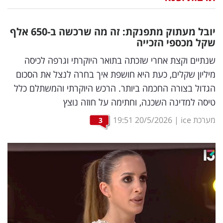
נדל"ן
יובל מעתוק מתפנקת: זה מה שרכשה ב-650 אלף
דיגיטל
שקל מכספי הזכייה
וטק
שנתיים וקצת אחרי שזכתה בתואר היוקרתי וגרפה לכיסה
מיליון שקלים, כעת היא חושפת איך בחרה לנצל את הסכום
שיווק
הגדול בצורה החכמה ביותר. הרכש היוקרתי והמשתלם כלל
ופרסום
טיסה למדינה השכנה, וחתימה על חוזה נוצץ
משפט
מערכת ice
|
20/5/2026
19:51
3
מדדים
ומחקרים
דעות
רכילות
עסקית