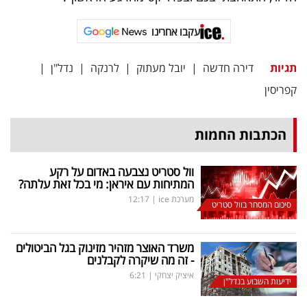
עקבו אחרינו
תגיות
דירה חדשה
|
יובל מעתוק
|
לרנקה
|
נדל"ן
|
קפריסין
הכתבות החמות
וול סטריט נצבעה באדום על רקע
המתיחות עם איראן: מי בכל זאת עלתה?
מערכת ice
|
12:17
סיכום המסחר בוול סטריט
משרד האוצר מזהיר מזינוק בגל הביטולים
- זה מה שיקרה לקבלנים
איציק יצחקי
|
6:21
ידיעות השבוע בנדל"ן