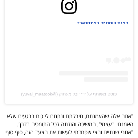
פרסמו
באייס
הצגת פוסט זה באינסטגרם
עקבו
אחרינו:
פוסט משותף על ידי ‏‎יובל מעתוק‎‏ (@‏‎yuval_maatook‎‏)
"אתם אלה שהאמנתם, חיבקתם ונתתם לי כוח ברגעים שלא
האמנתי בעצמי", המשיכה והודתה לכל התומכים בדרך.
"אחרי שנתיים וחצי שפחדתי לעשות את הצעד הזה, סוף סוף