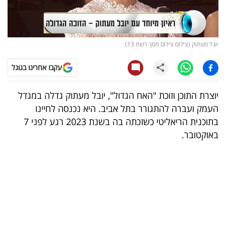
קריפטו
ויראלי
יובל מעתוק (צילום צילום מסך רשת 13)
טלוויזיה
עקבו אחרינו בגוגל
עסקי
יוצרת התוכן וזוכת "האח הגדול", יובל מעתוק גדלה במגדל
ספורט
העמק ועברה להתגורר בתל אביב. היא נכנסה לחיינו
בתוכנית הריאליטי כשזכתה בה בשנת 2023 רגע לפני 7
קריירה
באוקטובר.
ולימודים
מינויים
רייטינג
רכב