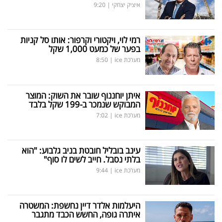
איציק יצחקי
|
9:20
רמי לוי, ויקטורי וקרפור: אותו סל קניות
בפער של כמעט 1,000 שקל
מערכת ice
|
8:50
איתן יוחננוף שובר את השוק: המוצר
המבוקש שנמכר ב-199 שקל בלבד
מערכת ice
|
7:02
עינב בובליל חובטת בניב גלבוע: "הוא
בלתי נסבל. חייב לשים לו סוף"
מערכת ice
|
9:44
היעלמות אלדר דיין נחשפת: המשטרה
איתרה גופה, החשש הכבד מתגבר