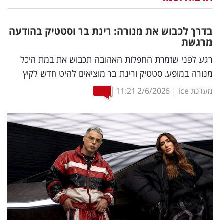
נדל"ן
בדרך לכבוש את מנורה: רינת בר וסטטיק בהודעה
דיגיטל
מרגשת
וטק
רגע לפני שזמרת החפלות האהובה תכבוש את במת היכל
מנורה במופע, סטטיק ורינת בר מוציאים להיט חדש לקיץ
שיווק
מערכת ice
|
2/6/2026
11:21
ופרסום
משפט
מדדים
ומחקרים
דעות
רכילות
עסקית