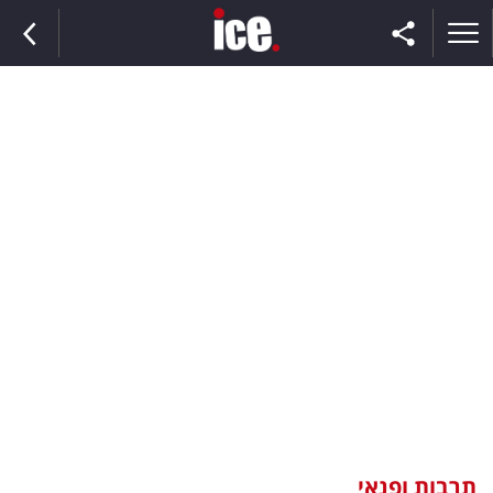
ראשי
הנבחרת
השוק
תקשורת
ומדיה
כסף
וצרכנות
תרבות ופנאי