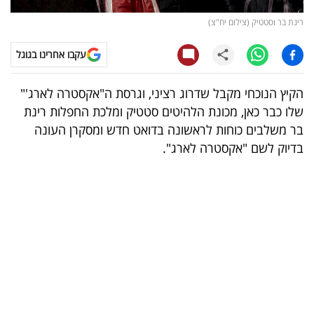
רינת בר וסטטיק (צילום יח"צ)
קריפטו
עקבו אחרינו בגוגל
ויראלי
הקיץ הנוכחי מקבל שדרוג רציני, וגרסת ה"אקסטרה לארג'"
טלוויזיה
שלו כבר כאן, מכונת הלהיטים סטטיק ומלכת החפלות רינת
עסקי
בר משלבים כוחות לראשונה בדואט חדש ומסקרן העונה
בדיוק לשם "אקסטרה לארג".
ספורט
קריירה
ולימודים
מינויים
רייטינג
רכב