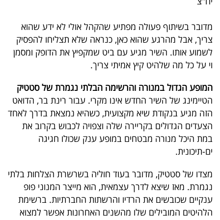
יח"צ
40
מדובר בשיתוף פעולה מפתיע שהקהל אולי לא ידע שהוא
צריך, אבל מהרגע שהוא כאן, כנראה שלא תצליחו להפסיק
שיתופי
לשמוע אותו. השיר מגיע עם ביט שמקפיץ את הדופק ומסמן
פעולה
וי על כל מה שלהיט קיץ אמיתי צריך
.
המופע הגדול במנורה והרשימה הבלתי נגמרת של סטטיק
הטיימינג של השיר החדש אינו מקרי. עבור רינת בר, הדואט
דרושים
הזה מגיע בנקודת שיא מקצועית, כשהיא נמצאת בדרך לאחד
הצעדים הגדולים בקריירה שלה וצפויה לכבוש בקרוב את
ניוזלטרים
במת היכל מנורה מבטחים במופע ענק שכולו חגיגה
ים-תיכונית
.
מייל
מצדו של סטטיק, מדובר בעוד חוליה בשרשרת הצלחות בלתי
אדום
נגמרת. מאז שיצא לדרך עצמאית, הוא מייצר המנוני פופ
ענקיים שכובשים את הרדיו והרשתות החברתיות. ברשימת
הלהיטים המובילים שלו מהשנים האחרונות אפשר למצוא