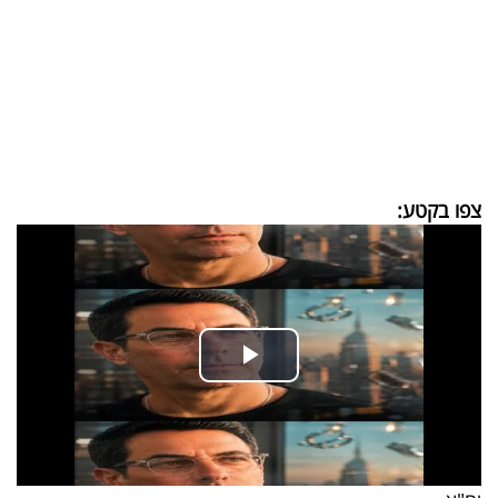
בריאות
תרבות
ופנאי
תיירות
צפו בקטע:
TOP-
5
המילון
הכלכלי
פודקאסט
40
UNDER