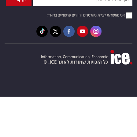
אני מאשר/ת קבלת ניוזלטרים ודיוורים פרסומיים בדוא"ל
I
nformation,
C
ommunication,
E
conomic
כל הזכויות שמורות לאתר ICE. ©