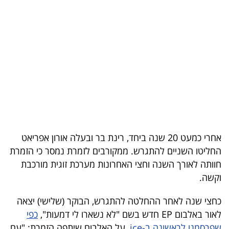
בריאות
תרבות
ופנאי
תיירות
TOP-
5
אחרי כמעט 20 שנה ביחד, רינת בר ובעלה אורון אפריאט
המילון
החליטו השניים להתגרש. ממקורבים לזמרת נמסר כי הזמרת
הכלכלי
חוותה לאורך השנה וחצי האחרונות מערכת זוגית מורכבת
וקשה.
פודקאסט
כחצי שנה לאחר ההחלטה להתגרש, הבוקר (שלישי) יצאה
40
לאור באלבום EP חדש בשם "לא נשארו לי דמעות",
כפי
UNDER
שפרסמנו לראשונה ב-ice
, על האלבום שיתפה הזמרת: "עם