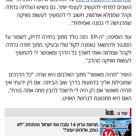
40
השנים למדתי להקשיב לעצמי יותר, גם כשיש הצלחה גדולה
וקהל שממלא אולמות, חשוב לי להמשיך לעשות מוזיקה
שמרגישה לי נכונה ואמיתית".
שיתופי
עוד הוסיפה: "ה-EP הזה נולד מתוך בחירה לדייק, לשמור על
פעולה
הסנטר ולהישאר נאמנה לקול שלי ובעיקר מתוך תודה גדולה
לקהל שמלווה אותי לאורך כל הדרך ומאפשר לי להמשיך
לעשות מוזיקה מהלב".
דרושים
השיר "תהיה מאושר" מתוך האלבום היא שרה: "כל הדרכים
ניוזלטרים
שמובילות אליך בדמעות בדרך שוב הביתה. אם רק ידעתי איך
תהיה מאושר אם רק היה לי ת'שכל להבין ממה אתה בורח",
האם היא מתכוונת לגרוש? האזינו.
מייל
עוד ב-
אדום
מגישת ערוץ 14 עזבה את ישראל ופותחת: "לא
נעים, אלוהים יעזור!"