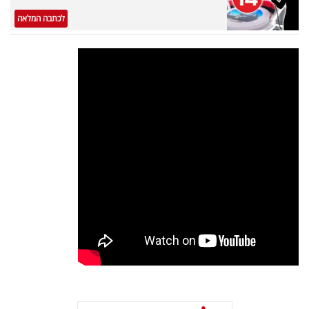
פרסמו
לכתבה המלאה
באייס
עקבו
אחרינו: