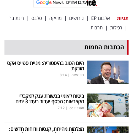
עקבו אחרינו
תגיות
אלבום EP
|
גירושים
|
מוזיקה
|
סלבס
|
רינת בר
|
רכילות
|
תרבות
הכתבות החמות
היום הטוב בהיסטוריה: מניית ספייס אקס
מזנקת
רוי שיינמן
|
8:14
ביטוח לאומי בבשורת ענק למקבלי
הקצבאות: הכסף יעבור בעוד 3 ימים
מערכת ice
|
7:12
מצלמות מהירות, קנסות ודוחות חדשים: