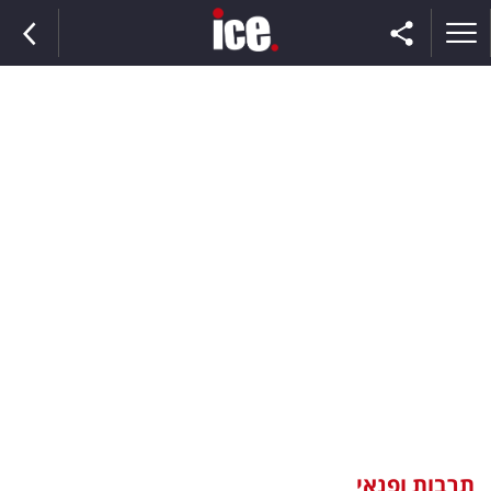
ראשי
הנבחרת
השוק
תקשורת
ומדיה
כסף
וצרכנות
תרבות ופנאי