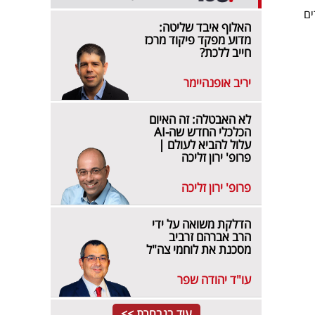
ים
האלוף איבד שליטה:
מדוע מפקד פיקוד מרכז
חייב ללכת?
יריב אופנהיימר
לא האבטלה: זה האיום
הכלכלי החדש שה-AI
עלול להביא לעולם |
פרופ' ירון זליכה
פרופ' ירון זליכה
הדלקת משואה על ידי
הרב אברהם זרביב
מסכנת את לוחמי צה"ל
עו"ד יהודה שפר
עוד בנבחרת >>