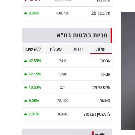
תל בונד 20
0.05%
438.730
מניות בולטות בת"א
עולות
יורדות
פעילות
ללא שינוי
אברות
47.53%
74.8
אב-גד
12.15%
1,246
אקס טי אל
10.53%
2.1
טאואר
9.08%
72,100
לוינשטין הנדסה
7.01%
36,640