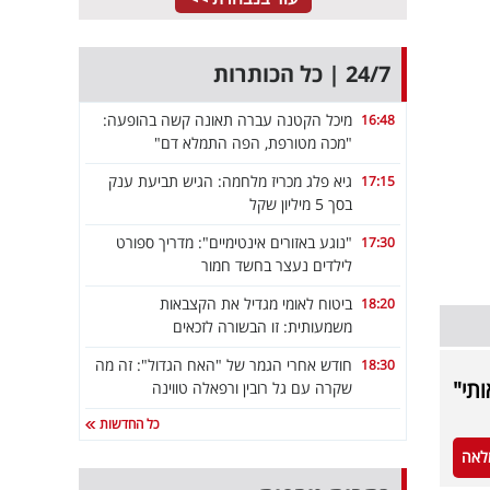
24/7 | כל הכותרות
מיכל הקטנה עברה תאונה קשה בהופעה:
16:48
"מכה מטורפת, הפה התמלא דם"
גיא פלג מכריז מלחמה: הגיש תביעת ענק
17:15
בסך 5 מיליון שקל
"נוגע באזורים אינטימיים": מדריך ספורט
17:30
לילדים נעצר בחשד חמור
ביטוח לאומי מגדיל את הקצבאות
18:20
משמעותית: זו הבשורה לזכאים
חודש אחרי הגמר של "האח הגדול": זה מה
18:30
ותי"
שקרה עם גל רובין ורפאלה טווינה
כל החדשות
לאה