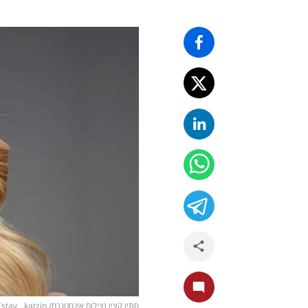
סתיו קצין (צילום אינסטגרם/ stav__katzin)