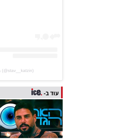
a (@stav__katzin)
עוד ב-