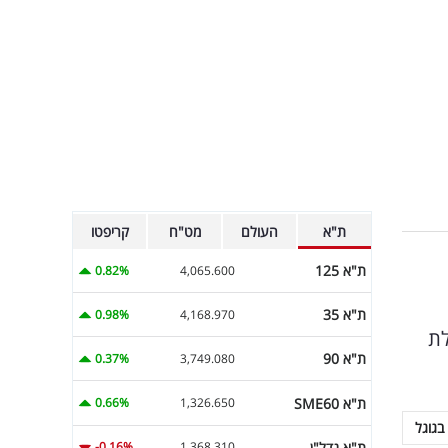
ת"א
העולם
מט"ח
קריפטו
ת"א 125
0.82%
4,065.600
ת"א 35
0.98%
4,168.970
תה מבוהלת
ת"א 90
0.37%
3,749.080
ת"א SME60
0.66%
1,326.650
בגוגל
ת"א נדל"ן
-0.16%
1,368.310