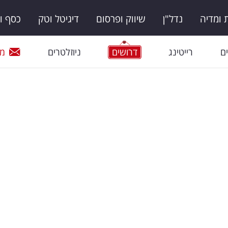
ומדיה
נדל"ן
שיווק ופרסום
דיגיטל וטק
כסף ו
ם
רייטינג
דרושים
ניוזלטרים
מי