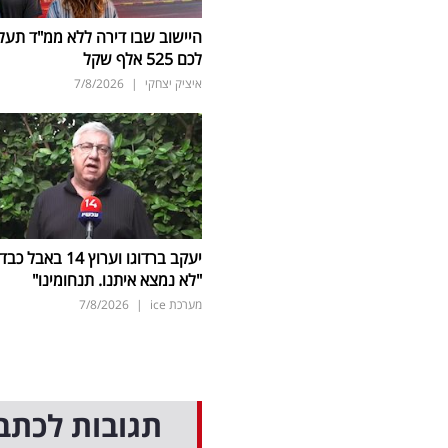
היישוב שבו דירה ללא ממ"ד תעל
לכם 525 אלף שקל
איציק יצחקי
|
7/8/2026
יעקב ברדוגו וערוץ 14 באבל כב
"לא נמצא איתנו. תנחומינו"
מערכת ice
|
7/8/2026
תגובות לכתב