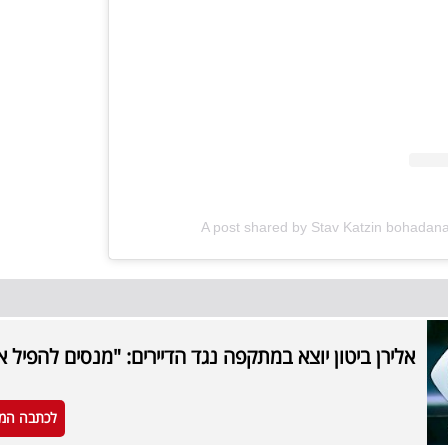
A post shared by Stav Katzin bohadan
אלירן ביטון יוצא במתקפה נגד הדיירים: "מנסים להפיל א
לכתבה המ