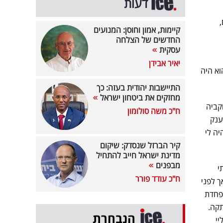
דעות
 בן ה-10, ליאם,
קיימות, אמון וחוסן: המנועים
החדשים של הצלחה
עסקית
יאיר אבידן
וא היה
התיישבות יהודית בעזה: כך
מחזקים את ביטחון ישראל
קביה
ח"כ משה סולומון
ענק
יה לי
קיר הברזל שנסדק: שיקום
מדינת ישראל חייב להתחיל
מבפנים
י
ח"כ עודד פורר
ך לפני
מפחדת
תקה.
הנבחרת
מעליי