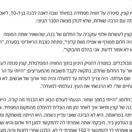
כוכבת "האח הגדול" לשעבר, סתיו קצין, סיפרה על חוויה מפחידה במיוחד שבה דאגה לבנה
 עם הרבה שאלות, שלא לכולן מצאה הסבר הגיוני.
קצין לעשרות אלפי עוקביה על החלום של בנה, שהשאיר אותה המומה
ה חלום מטורף או אפילו מוות קליני", פתחה כוכבת הריאליטי בסערה, "ה
א לא אמור לדעת. אני בהלם מהבוקר".
בולבלים. במטרה להפיק היגיון בתוך החוויה המטלטלת, קצין פנתה לעו
אור על החלום שחלם, בתקווה לקבל תשובות מהמעריצים: "הייתי על הר 
ה שם ועלתה. היה צריך לעלות עד למעלה והיה טור ארוך של אנשים. לא ה
החיים שלי. לא הרגשתי את העץ. נעלמתי למעלה".
ומו: "הייתי במסך שחור. הגעתי לעולם הבא. לא הבנתי מה קורה. היית
בנה של קצין ותיאר איך לאחר זמן מה הצליח להימלט מהמקום המפחיד, א
ייתה בטראומה. היא לא הבינה שאני עדיין נשמה. היא הייתה מושתקת ו
עם הטלפון ביד. חיבקתי אותה ואמרתי לה להתקשר למגן דוד אדום והיא ש
הלכתי ליהלי ואז הלכתי אלייך אמא ואמרתי לך להתקשר ל-102 ואמרתי לי לא. הלכנו אחרי לחנות והיה 