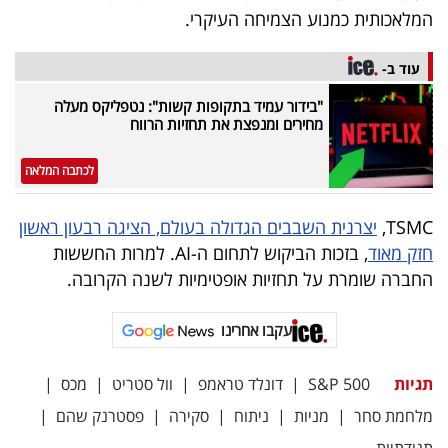
המלאכותית כמנוע הצמיחה העיקרי.
עוד ב-
"בידור עמיד בתקופות קשות": נטפליקס מעלה
מחירים ומנפצת את תחזיות הרווח
לכתבה המלאה
TSMC,
יצרנית השבבים הגדולה בעולם, הציגה רבעון ראשון
חזק מאוד
, בזכות הביקוש לתחום ה-AI. למרות החששות
החברה שומרת על תחזיות אופטימיות לשנה הקרובה.
עקבו אחרינו
תגיות
S&P 500
|
דונלד טראמפ
|
וול סטריט
|
מכס
|
מלחמת סחר
|
מניות
|
ניתוח
|
סקירה
|
פסטרנק שהם
|
תנודתיות