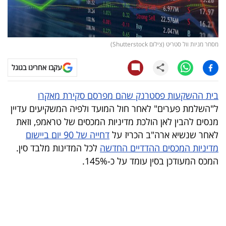
קריפטו
ויראלי
מסחר מניות וול סטריט (צילום Shutterstock)
טלוויזיה
עקבו אחרינו בגוגל
עסקי
בית ההשקעות פסטרנק שהם מפרסם סקירת מאקרו
ספורט
ל"השלמת פערים" לאחר חול המועד ולפיה המשקיעים עדיין
מנסים להבין לאן הולכת מדיניות המכסים של טראמפ, וזאת
קריירה
לאחר שנשיא ארה"ב הכריז על
דחייה של 90 יום ביישום
ולימודים
מדיניות המכסים ההדדיים החדשה
לכל המדינות מלבד סין.
המכס המעודכן בסין עומד על כ-145%.
מינויים
רייטינג
רכב