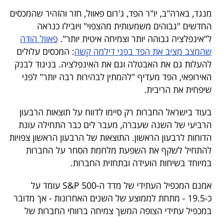
פרסמו
מנגד, בארה"ב, יו"ר הפד, ג'רום פאוול, חזר והזהיר שהמכסים
באייס
החדשים "גבוהים משמעותית מהצפוי" ויובילו כנראה
ל"אינפלציה גבוהה יותר וצמיחה איטית יותר".
פאוול הודה
עקבו
שהמצב מציב את הפד בפני דילמה קשה
: המכסים עלולים
אחרינו:
להעלות גם את האבטלה וגם את האינפלציה. בניגוד לבנק
האירופאי, הפד מעדיף "להמתין לבהירות רבה יותר" לפני
שיפחית את הריבית.
בעוד בישראל החברות רק סיימו לדווח על תוצאות הרבעון
הרביעי של השנה שעברה, מעבר לים כבר התחילה עונת
הדוחות לרבעון הראשון. התוצאות של הרבעון הראשון צפויות
להתחיל לשקף את השפעת מלחמת הסחר על החברות
במיוחד בשיחות הועידה ובתחזית החברות.
אמנם המכפיל העתידי של מדד ה-S&P 500 עומד על
כ-19.5 - מתחת לממוצע של השנים האחרונות - אך מדובר
במכפיל עתידי הצופה המשך צמיחה ברווחי החברות של