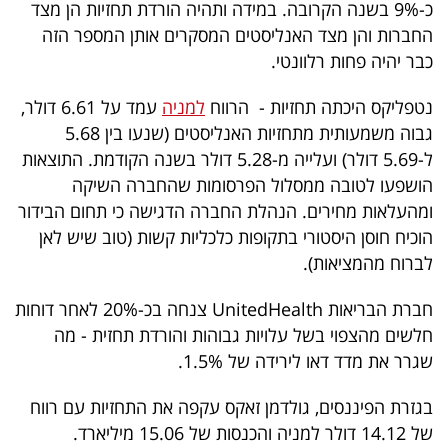
כ-9% בשנה הקרובה. במידה ותהיה הורדת תחזיות הן מצד
החברות והן מצד האנליסטים המסקרים אותן המספר הזה
כבר יהיה פחות רלוונטי.
נטפליקס היכתה תחזיות - הרווח
למניה
עמד על 6.61 דולר,
גבוה משמעותית מתחזיות האנליסטים (שנעו בין 5.68
ל-5.69 דולר) ועלייה מ-5.28 דולר בשנה הקודמת. התוצאות
הושפעו לטובה ממסלול הפרסומות שהחברה השיקה
ומהעלאות מחירים. הנהלת החברה הדגישה כי תחום הבידור
הוכיח חוסן היסטורי בתקופות כלכליות קשות (טוב שיש לאן
לברוח מהמציאות).
חברת הבריאות UnitedHealth צנחה בכ-20% לאחר דוחות
חלשים מהצפוי בשל עלויות גבוהות והורדת תחזית - מה
שגרר את מדד דאו לירידה של 1.5%.
בגזרת הפיננסים, גולדמן זאקס עקפה את התחזיות עם רווח
של 14.12 דולר למניה והכנסות של 15.06 מיליארד.