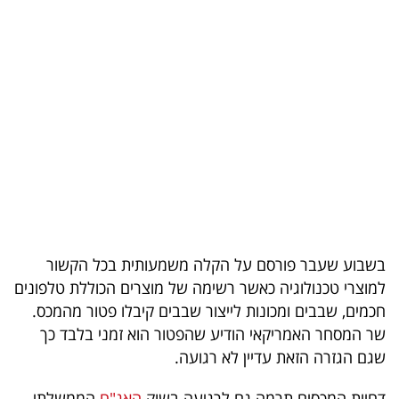
בריאות
תרבות
ופנאי
תיירות
TOP-
5
המילון
בשבוע שעבר פורסם על הקלה משמעותית בכל הקשור
הכלכלי
למוצרי טכנולוגיה כאשר רשימה של מוצרים הכוללת טלפונים
חכמים, שבבים ומכונות לייצור שבבים קיבלו פטור מהמכס.
פודקאסט
שר המסחר האמריקאי הודיע שהפטור הוא זמני בלבד כך
שגם הגזרה הזאת עדיין לא רגועה.
40
UNDER
דחיית המכסים תרמה גם לרגיעה בשוק
האג"ח
הממשלתי