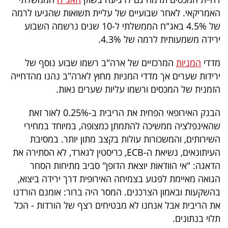
40
האמריקאי. לאחר שבועיים של עליית תשואות שהגיעו לרמה
של 4.5% באג"ח הממשלתי ל-10 שנים נרשמה השבוע
ירידה משמעותית לרמה של 4.3%.
שיתופי
מדדי
המניות
המרכזיים של ארה"ב רשמו שבוע נוסף של
פעולה
ירידות שערים אך מדדי המניות מחוץ לארה"ב נהנו מהדחייה
הזמנית של המכסים ורשמו עליות שערים נאות.
הבנק האירופאי הפחית את הריבית ב-0.25% לאור זאת
דרושים
שהאינפלציה ממשיכה להתמתן כמצופה, במיוחד במחירי
ניוזלטרים
השירותים, והמשכורות עולות בקצב מתון יותר. במסיבת
העיתונאים, נשיאת ה-ECB, כריסטין לגארד, לא הסתירה את
הדאגה: "אי הוודאות יוצאת הדופן" סביב מתיחות הסחר
מייל
הגואה מאיימת לפגוע בצמיחה האירופית דרך ירידה ביצוא,
בהשקעות ובאמון הצרכנים. המסר היה ברור: אומנם הורדנו
אדום
את הריבית אבל אנחנו לא מבטיחים רצף של הורדות - הכל
תלוי בנתונים.