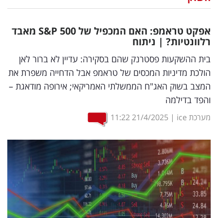
נדל"ן
אפקט טראמפ: האם המכפיל של
S&P
500 מאבד
דיגיטל
רלוונטיות? | ניתוח
וטק
בית ההשקעות פסטרנק שהם בסקירה: עדיין לא ברור לאן
הולכת מדיניות המכסים של טראמפ אבל הדחייה משפרת את
שיווק
המצב בשוק האג"ח הממשלתי האמריקאי; אירופה מודאגת –
ופרסום
והפד בדילמה
משפט
מערכת ice
|
21/4/2025
11:22
מדדים
ומחקרים
דעות
רכילות
עסקית