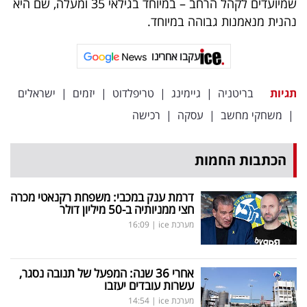
שמיועדים לקהל הרחב – במיוחד בגילאי 35 ומעלה, שם היא
נהנית מנאמנות גבוהה במיוחד.
עקבו אחרינו
תגיות
בריטניה
|
גיימינג
|
טריפלדוט
|
יזמים
|
ישראלים
|
משחקי מחשב
|
עסקה
|
רכישה
הכתבות החמות
דרמת ענק במכבי: משפחת רקנאטי מכרה
חצי ממניותיה ב-50 מיליון דולר
מערכת ice
|
16:09
אחרי 36 שנה: המפעל של תנובה נסגר,
עשרות עובדים יעזבו
מערכת ice
|
14:54