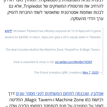
40
להרחיב את פורטפוליו המשחקים של Tripledot, אלא גם
לבנות שותפות אסטרטגית שתאפשר לשתי החברות להפיק
ערך הדדי מהעסקה.
שיתופי
פעולה
$APP
UK-based Tripledot has officially acquired all 10 of AppLovin’s game
studios for $400M. In return, AppLovin gets a 20% equity stake in Tripledot.
The deal includes studios like Machine Zone, PeopleFun & Magic Tavern.
דרושים
Deal is expected to close in Q3.
pic.twitter.com/Wv4BxYXOKF
ניוזלטרים
May 7, 2025
— The Future Investors (@ftr_investors)
מייל
אדום
אפלובין, שנכנסה לתחום המשחקים לפני מספר שנים
דרך
רכישות כמו Machine Zone ו-Magic Tavern, החליטה
לוותר על החטיבה על מנת להתמקד בתחומי הליבה שלה –