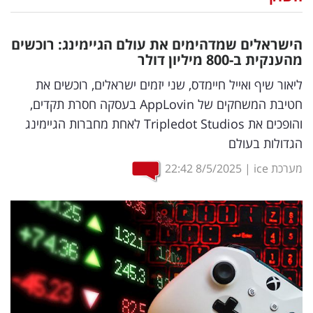
נדל"ן
הישראלים שמדהימים את עולם הגיימינג: רוכשים
דיגיטל
מהענקית ב-800 מיליון דולר
וטק
ליאור שיף ואייל חיימדס, שני יזמים ישראלים, רוכשים את
חטיבת המשחקים של AppLovin בעסקה חסרת תקדים,
שיווק
והופכים את Tripledot Studios לאחת מחברות הגיימינג
ופרסום
הגדולות בעולם
משפט
מערכת ice
|
8/5/2025
22:42
מדדים
ומחקרים
דעות
רכילות
עסקית