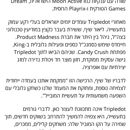
שורה עם ענקיות כמו Moon Active הישראלית, Dream
Games הטורקית ו-Playrix הרוסית.
מאחורי Tripledot עומדים יזמים ישראלים בעלי רקע עמוק
בתעשייה. ליאור שיף, ששירת בעבר כקצין במודיעין טכנולוגי
בצה"ל, ניהל בין היתר את חברת Product Madness.
חיימדס שימש כסמנכ"ל כספים ופעילות גלובלית ב-King,
מפתחת Candy Crush. שניהם הביאו לתוך Tripledot
גישה עסקית ממוקדת, חזון מוצר חד ויכולת נדירה למזג
יצירתיות עם אופרציה.
לדבריו של שיף, הרכישה הזו "ממקמת אותנו בעמדה ייחודית
לצמיחה נוספת, ומחזקת את המעמד שלנו כשחקן גלובלי עם
השפעה משמעותית על תעשיית המובייל".
Tripledot אינה מתכוונת לעצור כאן. לדברי גורמים
בתעשייה, היא צפויה להמשיך להתרחב בשווקים חדשים, תוך
שמירה על הקו המוביל שלה: משחקים קלילים, ממכרים,