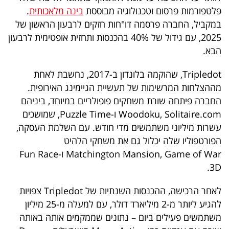
פרסמו
פלטפורמות פרסום וטכנולוגיה מבוססת
בינה מלאכותית
.
באייס
במקביל, החברה פרסמה דו"חות חזקים לרבעון הראשון של
2025, עם גידול של 40% בהכנסות ותחזית אופטימית לרבעון
עקבו
הבא.
אחרינו:
Tripledot, שהוקמה בלונדון ב-2017, נחשבת לאחת
מההצלחות המרשימות של תעשיית הגיימינג האירופית.
החברה פיתחה שורת משחקים פופולריים במיוחד, ביניהם
Woodoku, Solitaire.com ו-Puzzle Time, שמושכים
עשרות מיליוני משתמשים מדי חודש. עם השלמת העסקה,
הפורטפוליו שלה יכלול גם את משחקי הלהיט
Matchington Mansion, Game of War ו-Fun Race
3D.
לאחר הרכישה, ההכנסות השנתיות של Tripledot צפויות
להגיע ליותר מ-2 מיליארד דולר, עם למעלה מ-25 מיליון
משתמשים פעילים ביום – נתונים שממקמים אותה באותה