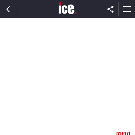
ראשי
הנבחרת
השוק
תקשורת
ומדיה
כסף
וצרכנות
השוק