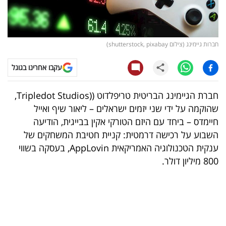
קריפטו
ויראלי
חברות גיימינג (צילום shutterstock, pixabay)
טלוויזיה
עקבו אחרינו בגוגל
עסקי
חברת הגיימינג הבריטית טריפלדוט ((Tripledot Studios,
ספורט
שהוקמה על ידי שני יזמים ישראלים – ליאור שיף ואייל
חיימדס – ביחד עם היזם הטורקי אקין בבייגית, הודיעה
קריירה
השבוע על רכישה דרמטית: קניית חטיבת המשחקים של
ולימודים
ענקית הטכנולוגיה האמריקאית AppLovin, בעסקה בשווי
800 מיליון דולר.
מינויים
רייטינג
רכב