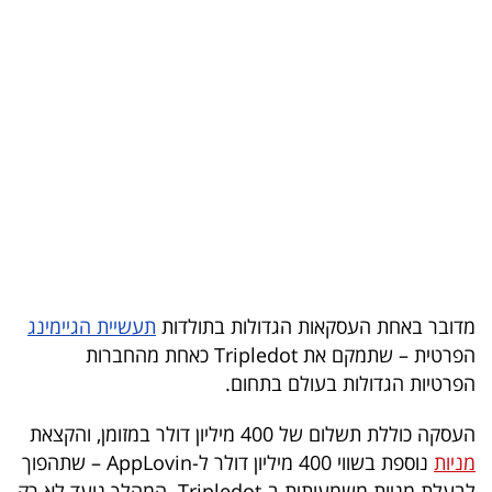
בריאות
תרבות
ופנאי
תיירות
TOP-
5
המילון
מדובר באחת העסקאות הגדולות בתולדות
תעשיית הגיימינג
הכלכלי
הפרטית – שתמקם את Tripledot כאחת מהחברות
הפרטיות הגדולות בעולם בתחום.
פודקאסט
העסקה כוללת תשלום של 400 מיליון דולר במזומן, והקצאת
40
מניות
נוספת בשווי 400 מיליון דולר ל-AppLovin – שתהפוך
UNDER
לבעלת מניות משמעותית ב-Tripledot. המהלך נועד לא רק