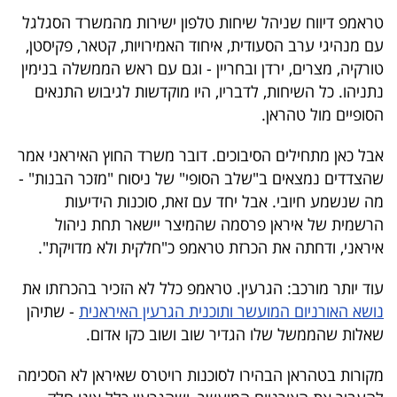
40
טראמפ דיווח שניהל שיחות טלפון ישירות מהמשרד הסגלגל
עם מנהיגי ערב הסעודית, איחוד האמירויות, קטאר, פקיסטן,
טורקיה, מצרים, ירדן ובחריין - וגם עם ראש הממשלה בנימין
שיתופי
נתניהו. כל השיחות, לדבריו, היו מוקדשות לגיבוש התנאים
פעולה
הסופיים מול טהראן.
אבל כאן מתחילים הסיבוכים. דובר משרד החוץ האיראני אמר
שהצדדים נמצאים ב"שלב הסופי" של ניסוח "מזכר הבנות" -
דרושים
מה שנשמע חיובי. אבל יחד עם זאת, סוכנות הידיעות
הרשמית של איראן פרסמה שהמיצר יישאר תחת ניהול
ניוזלטרים
איראני, ודחתה את הכרזת טראמפ כ"חלקית ולא מדויקת".
עוד יותר מורכב: הגרעין. טראמפ כלל לא הזכיר בהכרזתו את
מייל
נושא האורניום המועשר ותוכנית הגרעין האיראנית
- שתיהן
שאלות שהממשל שלו הגדיר שוב ושוב כקו אדום.
אדום
מקורות בטהראן הבהירו לסוכנות רויטרס שאיראן לא הסכימה