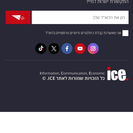
התקשורת ישרות למייל
אני מאשר/ת קבלת ניוזלטרים ודיוורים פרסומיים בדוא"ל
I
nformation,
C
ommunication,
E
conomic
כל הזכויות שמורות לאתר ICE. ©