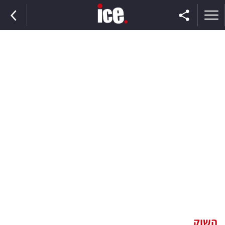
ראשי
הנבחרת
השוק
תקשורת
ומדיה
כסף
וצרכנות
השוק