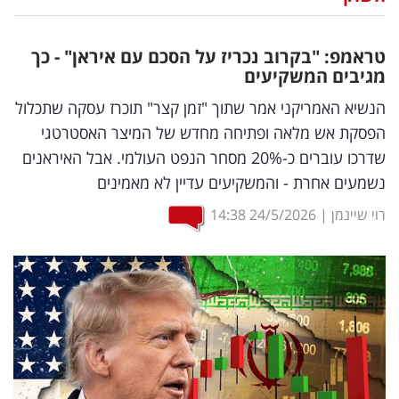
נדל"ן
טראמפ: "בקרוב נכריז על הסכם עם איראן" - כך
דיגיטל
מגיבים המשקיעים
וטק
הנשיא האמריקני אמר שתוך "זמן קצר" תוכרז עסקה שתכלול
הפסקת אש מלאה ופתיחה מחדש של המיצר האסטרטגי
שיווק
שדרכו עוברים כ-20% מסחר הנפט העולמי. אבל האיראנים
ופרסום
נשמעים אחרת - והמשקיעים עדיין לא מאמינים
משפט
רוי שיינמן
|
24/5/2026
14:38
מדדים
ומחקרים
דעות
רכילות
עסקית