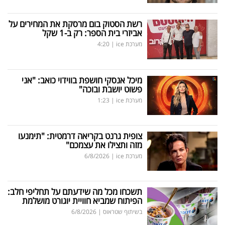
רשת הסטוק בום מרסקת את המחירים על
אביזרי בית הספר: רק ב-1 שקל
מערכת ice
|
4:20
מיכל אנסקי חושפת בווידוי כואב: "אני
פשוט יושבת ובוכה"
מערכת ice
|
1:23
צופית גרנט בקריאה דרמטית: "תימנעו
מזה ותצילו את עצמכם"
מערכת ice
|
6/8/2026
תשכחו מכל מה שידעתם על תחליפי חלב:
הפיתוח שמביא חוויית יוגורט מושלמת
בשיתוף שטראוס
|
6/8/2026