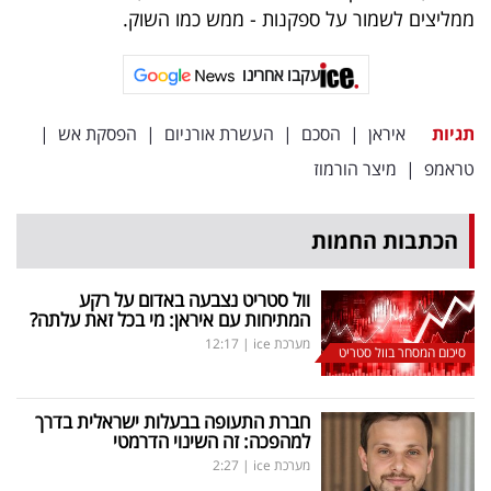
ממליצים לשמור על ספקנות - ממש כמו השוק.
עקבו אחרינו
תגיות
איראן
|
הסכם
|
העשרת אורניום
|
הפסקת אש
|
טראמפ
|
מיצר הורמוז
הכתבות החמות
וול סטריט נצבעה באדום על רקע
המתיחות עם איראן: מי בכל זאת עלתה?
מערכת ice
|
12:17
סיכום המסחר בוול סטריט
חברת התעופה בבעלות ישראלית בדרך
למהפכה: זה השינוי הדרמטי
מערכת ice
|
2:27