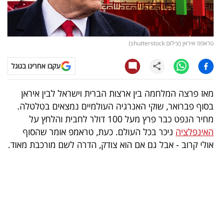
קריפטו
ויראלי
טראמפ איראן (צילום shutterstock)
טלוויזיה
עקבו אחרינו בגוגל
עסקי
מאז פרצה המלחמה בין ארצות הברית וישראל לבין איראן
ספורט
בסוף פברואר, שוקי האנרגיה העולמיים נמצאים בטלטלה.
מחיר הנפט כבר פרץ מעל 100 דולר לחבית והלחץ על
קריירה
האינפלציה
ניכר בכל העולם. כעת, טראמפ אומר שהסוף
ולימודים
אולי קרוב - אבל גם אם הוא צודק, הדרה לשם מורכבת מאוד.
מינויים
רייטינג
רכב