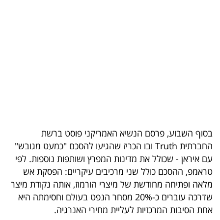
בריאות
תרבות
ופנאי
תיירות
TOP-
5
בסוף השבוע, פרסם הנשיא האמריקני פוסט ברשת
המילון
החברתית Truth ובו הכריז שהגיעו להסכם "כמעט מגובש"
הכלכלי
עם איראן - שכולל את מדינות המפרץ ושותפות נוספות. לפי
טראמפ, ההסכם כולל שני מרכיבים עיקריים: הפסקת אש
פודקאסט
מלאה ופתיחה מחודשת של מיצרי הורמוז, אותה נקודת מיצר
שדרכה עוברים כ-20% מסחר הנפט בעולם וחסימתה היא
40
אחת הסיבות המרכזיות לעליית מחירי האנרגיה.
UNDER