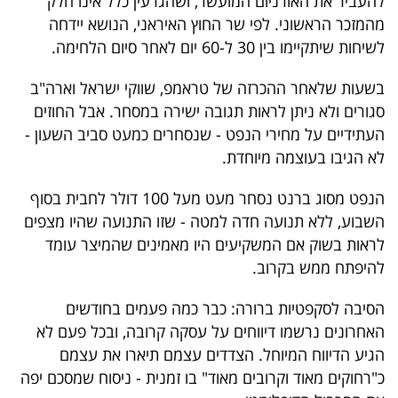
להעביר את האורניום המועשר, ושהגרעין כלל אינו חלק
פרסמו
מהמזכר הראשוני. לפי שר החוץ האיראני, הנושא יידחה
באייס
לשיחות שיתקיימו בין 30 ל-60 יום לאחר סיום הלחימה.
עקבו
בשעות שלאחר ההכרזה של טראמפ, שווקי ישראל וארה"ב
אחרינו:
סגורים ולא ניתן לראות תגובה ישירה במסחר. אבל החוזים
העתידיים על מחירי הנפט - שנסחרים כמעט סביב השעון -
לא הגיבו בעוצמה מיוחדת.
הנפט מסוג ברנט נסחר מעט מעל 100 דולר לחבית בסוף
השבוע, ללא תנועה חדה למטה - שזו התנועה שהיו מצפים
לראות בשוק אם המשקיעים היו מאמינים שהמיצר עומד
להיפתח ממש בקרוב.
הסיבה לסקפטיות ברורה: כבר כמה פעמים בחודשים
האחרונים נרשמו דיווחים על עסקה קרובה, ובכל פעם לא
הגיע הדיווח המיוחל. הצדדים עצמם תיארו את עצמם
כ"רחוקים מאוד וקרובים מאוד" בו זמנית - ניסוח שמסכם יפה