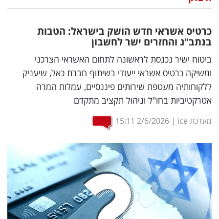
נדל"ן
כרטיס אשראי חדש הושק בישראל: הטבות
דיגיטל
בנתב"ג והחזרים ישר לחשבון
וטק
ביטוח ישיר נכנסת לראשונה לתחום האשראי הצרכני
ומשיקה כרטיס אשראי ייעודי בשיתוף חברת כאל, שיעניק
שיווק
ללקוחותיה מעטפת שירותים פיננסיים, עמלות המרה
ופרסום
אטרקטיביות בחו"ל וניהול תקציב מתקדם
משפט
מערכת ice
|
2/6/2026
15:11
מדדים
ומחקרים
דעות
רכילות
עסקית