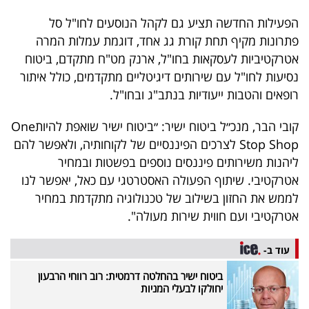
פרסמו
הפעילות החדשה תציע גם לקהל הנוסעים לחו"ל סל
באייס
פתרונות מקיף תחת קורת גג אחד, דוגמת עמלות המרה
אטרקטיביות לעסקאות בחו"ל, ארנק מט"ח מתקדם, ביטוח
עקבו
נסיעות לחו"ל עם שירותים דיגיטליים מתקדמים, כולל איתור
אחרינו:
רופאים והטבות ייעודיות בנתב"ג ובחו"ל.
קובי הבר, מנכ״ל ביטוח ישיר: ״ביטוח ישיר שואפת להיותOne
Stop Shop לצרכים הפיננסיים של לקוחותיה, ולאפשר להם
ליהנות משירותים פיננסים נוספים בפשטות ובמחיר
אטרקטיבי. שיתוף הפעולה האסטרטגי עם כאל, יאפשר לנו
לממש את החזון בשילוב של טכנולוגיה מתקדמת במחיר
אטרקטיבי ועם חווית שירות מעולה".
עוד ב-
ביטוח ישיר בהחלטה דרמטית: רוב רווחי הרבעון
יחולקו לבעלי המניות