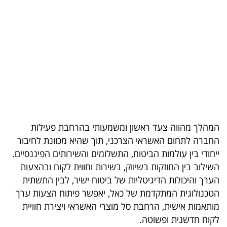
בריאות
תרבות
ופנאי
תיירות
TOP-
5
המהלך מהווה צעד ראשון ומשמעותי בהרחבת פעילות
החברה לתחום האשראי הצרכני, תוך שהיא מכוונת לחיבור
המילון
ייחודי בין עולמות הביטוח, התשלומים והשירותים הפיננסיים.
הכלכלי
השילוב בין החוזקות בשיווק, בשירות וחווית לקוח ובהצעות
הערך והיכולות הדיגיטליות של ביטוח ישיר, לבין התשתית
פודקאסט
הטכנולוגית המתקדמת של כאל, יאפשר פיתוח הצעות ערך
40
מותאמות אישית, הרחבת סל מוצרי האשראי ויצירת חוויית
לקוח חדשנית ופשוטה.
UNDER