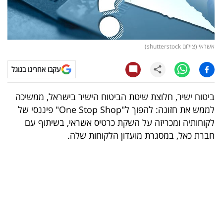
קריפטו
ויראלי
אשראי (צילום shutterstock)
טלוויזיה
עקבו אחרינו בגוגל
עסקי
ביטוח ישיר, חלוצת שיטת הביטוח הישיר בישראל, ממשיכה
ספורט
לממש את חזונה: להפוך ל"One Stop Shop" פיננסי של
לקוחותיה ומכריזה על השקת כרטיס אשראי, בשיתוף עם
קריירה
חברת כאל, במסגרת מועדון הלקוחות שלה.
ולימודים
מינויים
רייטינג
רכב