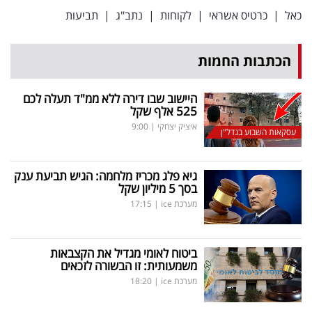
כאל
|
כרטיס אשראי
|
לקוחות
|
נתב"ג
|
תביעות
הכתבות החמות
היישוב שבו דירה ללא ממ"ד תעלה לכם
525 אלף שקל
איציק יצחקי
|
9:00
עסקאות השבוע בנדל"ן
גיא פלג מכריז מלחמה: הגיש תביעת ענק
בסך 5 מיליון שקל
מערכת ice
|
17:15
ביטוח לאומי מגדיל את הקצבאות
משמעותית: זו הבשורה לזכאים
מערכת ice
|
18:20