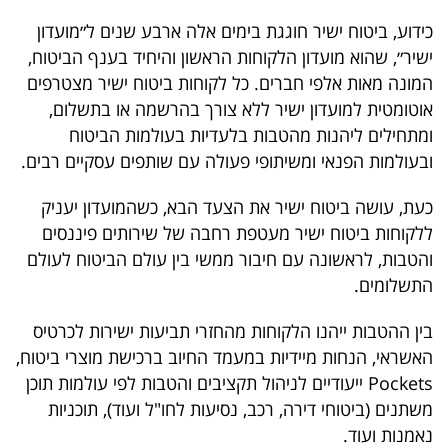
40
כידוע, ביטוח ישיר חוגגת בימים אלה ארבע שנים ל״מועדון
ישיר״, שהוא מועדון הלקוחות הראשון והיחיד בענף הביטוח,
המונה מאות אלפי חברים. כל לקוחות ביטוח ישיר מצטרפים
שיתופי
אוטומטית למועדון ישיר ללא צורך בהרשמה או בתשלום,
פעולה
ומתחילים ליהנות מהטבות בלעדיות בעולמות הביטוח
ובעולמות הפנאי ומשיתופי פעולה עם שותפים עסקיים רבים.
כעת, עושה ביטוח ישיר את הצעד הבא, כשהמועדון יעניק
דרושים
ללקוחות ביטוח ישיר מעטפת רחבה של שירותים פיננסים
והטבות, לראשונה עם חיבור ממשי בין עולם הביטוח לעולם
ניוזלטרים
התשלומים.
בין ההטבות ייהנו הלקוחות מהחזרי תביעות ישירות לכרטיס
מייל
האשראי, הנחות מיידיות במעמד החיוב ברכישת מוצרי ביטוח,
אדום
Pockets ייעודיים לניהול תקציבים והטבות לפי עולמות תוכן
משתנים (ביטוחי דירה, רכב, נסיעות לחו"ל ועוד), תוכניות
נאמנות ועוד.