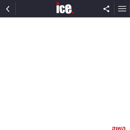
ראשי
הנבחרת
השוק
תקשורת
ומדיה
כסף
וצרכנות
השוק