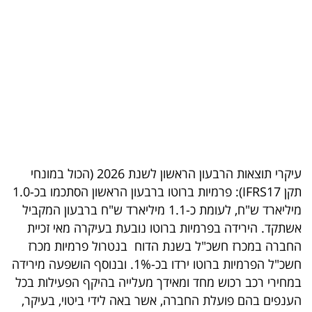
בריאות
תרבות
ופנאי
תיירות
TOP-
5
עיקרי תוצאות הרבעון הראשון לשנת 2026 (הכול במונחי
תקן IFRS17): פרמיות ברוטו ברבעון הראשון הסתכמו בכ-1.0
המילון
מיליארד ש"ח, לעומת כ-1.1 מיליארד ש"ח ברבעון המקביל
הכלכלי
אשתקד. הירידה בפרמיות ברוטו נובעת בעיקרה מאי זכיית
החברה במכרז חשכ"ל בשנת הדוח בנטרול פרמיות מכרז
פודקאסט
חשכ"ל הפרמיות ברוטו ירדו בכ-1%. ובנוסף הושפעה מירידה
40
במחירי רכב רכוש מחד ומאידך מעלייה בהיקף הפעילות בכל
הענפים בהם פועלת החברה, אשר באה לידי ביטוי, בעיקר,
UNDER