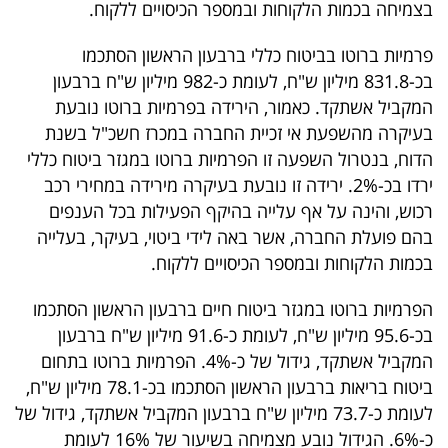
בצמיחה בכמות הלקוחות ובמספר הכיסויים ללקוח.
40
פרמיות ברוטו בביטוח כללי ברבעון הראשון הסתכמו
בכ-831.8 מיליון ש"ח, לעומת כ-982 מיליון ש"ח ברבעון
שיתופי
המקביל אשתקד. כאמור, הירידה בפרמיות ברוטו נובעת
פעולה
בעיקרה מהשפעת אי זכיית החברה במכרז חשכ"ל בשנת
הדוח, בנטרול השפעה זו הפרמיות ברוטו במגזר ביטוח כללי
ירדו בכ-2%. ירידה זו נובעת בעיקרה מירידה במחירי רכב
רכוש, והינה על אף עלייה בהיקף הפעילות בכל הענפים
דרושים
בהם פועלת החברה, אשר באה לידי ביטוי, בעיקר, בעלייה
בכמות הלקוחות ובמספר הכיסויים ללקוח.
ניוזלטרים
הפרמיות ברוטו במגזר ביטוח חיים ברבעון הראשון הסתכמו
בכ-95.6 מיליון ש"ח, לעומת כ-91.6 מיליון ש"ח ברבעון
מייל
המקביל אשתקד, גידול של כ-4%. הפרמיות ברוטו בתחום
אדום
ביטוח בריאות ברבעון הראשון הסתכמו בכ-78.1 מיליון ש"ח,
לעומת כ-73.7 מיליון ש"ח ברבעון המקביל אשתקד, גידול של
כ-6%. הגידול נובע מצמיחה בשיעור של 16% לעומת