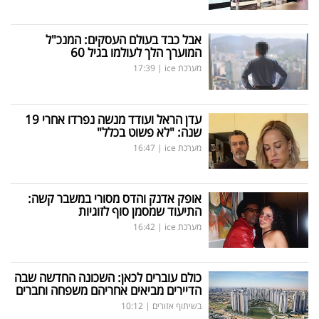
אבל כבד בעולם העסקים: המנכ"ל
המוערך הלך לעולמו בגיל 60
מערכת ice
|
17:39
עדן הראל ועודד מנשה נפרדו אחרי 19
שנה: "לא פשוט בכלל"
מערכת ice
|
16:47
אופק אדנק והדס מסורי במשבר קשה:
התיעוד שמסמן סוף לזוגיות
מערכת ice
|
16:42
כולם עוברים לכאן: השכונה החדשה שבה
הדיירים מביאים אחריהם משפחה וחברים
בשיתוף אזורים
|
10:12