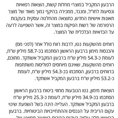
פרסמו
הרבעון המקביל במוצרי מחלות קשות, הוצאות רפואיות
באייס
ונסיעות לחו"ל, ומנגד, ממכירה בהיקף נמוך מאוד של מוצר
תאונות אישיות החדש, כתוצאה מהחלטה עסקית בעקבות
עקבו
הרפורמה של רשות הפיקוח במוצר זה, אשר השפיעה לרעה
על הכדאיות הכלכלית של המוצר.
אחרינו:
רווחים מהשקעות נטו, לרבות רווח כולל אחר (לפני מס)
והכנסות מימון ברבעון הראשון הסתכמו בכ-58.7 מיליון ש"ח,
לעומת כ-54.3 מיליון ש"ח ברבעון המקביל אשתקד. מתוכם,
רווחים מהשקעות, שאינם מיוחסים לפוליסות משתתפות
ברווחים ברבעון, הסתכמו בכ-54.3 מיליון ש"ח, לעומת
כ-53.2 מיליון ש"ח ברבעון המקביל אשתקד.
הוצאות מימון, נטו הנובעות מחוזי ביטוח ברבעון הראשון
הסתכמו בכ-34.9 מיליון ש"ח, לעומת כ-25.3 מיליון ש"ח
ברבעון המקביל אשתקד. העלייה הינה בשל השפעת שינוי
עקום הריבית על הנכסים וההתחייבויות הביטוחיות. ברבעון
הראשון חלה עלייה בעקום הריבית בשיעור ממוצע של