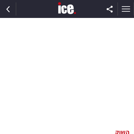
ראשי
הנבחרת
השוק
תקשורת
ומדיה
כסף
וצרכנות
השוק