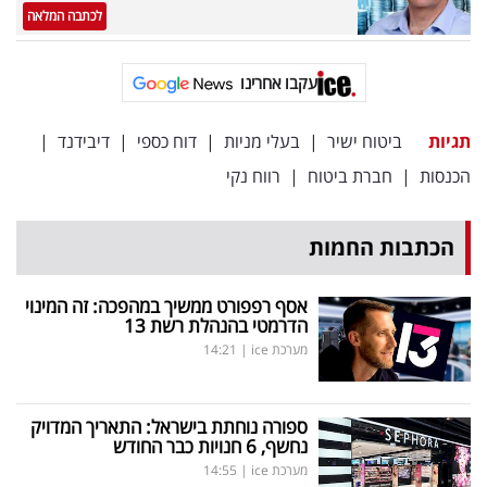
לכתבה המלאה
עקבו אחרינו
תגיות
ביטוח ישיר
|
בעלי מניות
|
דוח כספי
|
דיבידנד
|
הכנסות
|
חברת ביטוח
|
רווח נקי
הכתבות החמות
אסף רפפורט ממשיך במהפכה: זה המינוי
הדרמטי בהנהלת רשת 13
מערכת ice
|
14:21
ספורה נוחתת בישראל: התאריך המדויק
נחשף, 6 חנויות כבר החודש
מערכת ice
|
14:55