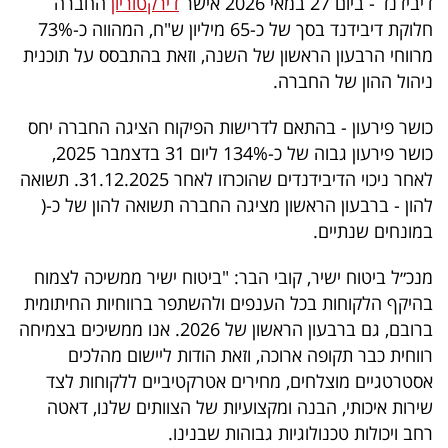
דיבידנד - ביום 27 במאי 2026 אישר
דירקטוריון
החברה
חלוקת דיבידנד בסך של כ-65 מיליון ש"ח, המהווה כ-73%
מרווחי הרבעון הראשון של השנה, וזאת בהתבסס על תוכנית
ניהול ההון של החברה.
כושר פירעון - בהתאם לדרישות הפיקוח הציגה החברה יחס
כושר פירעון גבוה של כ-134% ליום 31 בדצמבר 2025,
לאחר ניכוי הדיבידנדים שהוכרזו לאחר 31.12.2025. תשואה
להון - ברבעון הראשון מציגה החברה תשואה להון של כ-(
במונחים שנתיים.
מנכ״ל ביטוח ישיר, קובי הבר: "ביטוח ישיר ממשיכה לצמוח
בהיקף הלקוחות בכל הענפים ולהשתפר ברווחיות החיתומית
ברובם, גם ברבעון הראשון של 2026. אנו ממשיכים בצמיחה
רווחית כבר תקופה ארוכה, וזאת הודות ליישום מהלכים
אסטרטגיים מוצלחים, מחירים אטרקטיביים ללקוחות לצד
שירות איכותי, הבנה ומקצועיות של הצוותים שלנו, דאטה
רחב ויכולות טכנולוגיות גבוהות שבנינו.