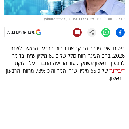
קריפטו
קובי הבר מנכ"ל ביטוח ישיר (צילום כפיר סיון, shutterstock)
ויראלי
עקבו אחרינו בגוגל
טלוויזיה
ביטוח ישיר דיווחה הבוקר את דוחות הרבעון הראשון לשנת
עסקי
2026, בהם הציגה רווח כולל של כ-89 מיליון ש״ח, בדומה
ספורט
לרבעון הראשון אשתקד. עוד הודיעה החברה על חלוקת
דיבידנד
של כ-65 מיליון ש״ח, המהווה כ-73% מרווחי הרבעון
קריירה
הראשון.
ולימודים
מינויים
רייטינג
רכב