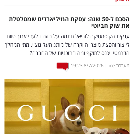
נדל"ן
הסכם ל-50 שנה: עסקת המיליארדים שמטלטלת
דיגיטל
את שוק הביוטי
וטק
ענקית הקוסמטיקה לוריאל חתמה על חוזה בלעדי ארוך טווח
לייצור והפצת מוצרי היוקרה של מותג העל גוצ'י. מתי המהלך
שיווק
הדרמטי ייכנס לתוקף ומה התוכניות של החברה?
ופרסום
מערכת ice
|
8/7/2026
19:23
משפט
מדדים
ומחקרים
דעות
רכילות
עסקית