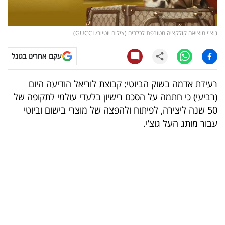
קריפטו
גוצ'י מוציאה קולקציה מטורפת לכלבים (צילום יוטיוב/ GUCCI)
ויראלי
עקבו אחרינו בגוגל
טלוויזיה
רעידת אדמה בשוק הביוטי: קבוצת לוריאל הודיעה היום
עסקי
(רביעי) כי חתמה על הסכם רישיון בלעדי עולמי לתקופה של
ספורט
50 שנה ליצירה, לפיתוח ולהפצה של מוצרי בישום וביוטי
עבור מותג העל גוצ’י.
קריירה
ולימודים
מינויים
רייטינג
רכב