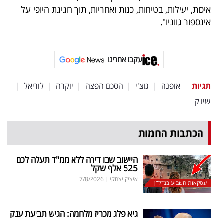
איכות, יעילות, בטיחות, כנות ואחריות, תוך חגיגת היופי על
אינספור גווניו".
עקבו אחרינו
תגיות
אופנה
|
גוצ'י
|
הסכם הפצה
|
יוקרה
|
לוריאל
|
שיווק
הכתבות החמות
היישוב שבו דירה ללא ממ"ד תעלה לכם
525 אלף שקל
איציק יצחקי
|
7/8/2026
עסקאות השבוע בנדל"ן
גיא פלג מכריז מלחמה: הגיש תביעת ענק