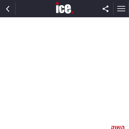
ראשי
הנבחרת
השוק
תקשורת
ומדיה
כסף
וצרכנות
השוק