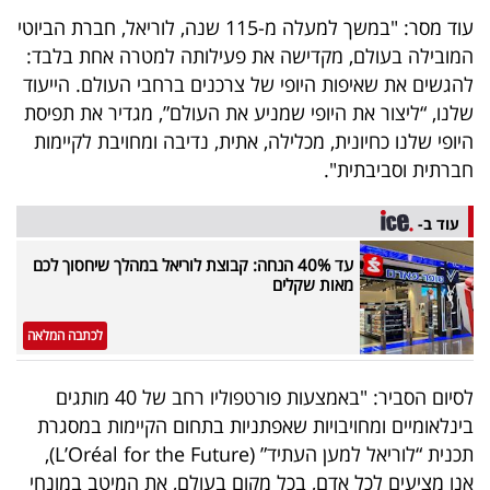
פרסמו
עוד מסר: "במשך למעלה מ-115 שנה, לוריאל, חברת הביוטי
באייס
המובילה בעולם, מקדישה את פעילותה למטרה אחת בלבד:
להגשים את שאיפות היופי של צרכנים ברחבי העולם. הייעוד
עקבו
שלנו, “ליצור את היופי שמניע את העולם”, מגדיר את תפיסת
אחרינו:
היופי שלנו כחיונית, מכלילה, אתית, נדיבה ומחויבת לקיימות
חברתית וסביבתית".
עוד ב-
עד 40% הנחה: קבוצת לוריאל במהלך שיחסוך לכם
מאות שקלים
לכתבה המלאה
לסיום הסביר: "באמצעות פורטפוליו רחב של 40 מותגים
בינלאומיים ומחויבויות שאפתניות בתחום הקיימות במסגרת
תכנית “לוריאל למען העתיד” (L’Oréal for the Future),
אנו מציעים לכל אדם, בכל מקום בעולם, את המיטב במונחי