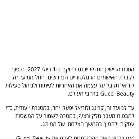
בריאות
תרבות
ופנאי
תיירות
TOP-
הסכם הרישיון החדש ייכנס לתוקף ב-1 ביולי 2027, בכפוף
5
לקבלת האישורים הרגולטוריים הנדרשים. החל ממועד זה,
לוריאל תקבל על עצמה את האחריות לפיתוח ולניהול פעילות
המילון
Gucci Beauty ברחבי העולם.
הכלכלי
עד למועד זה, קרינג ולוריאל יפעלו יחד, במסגרת ייעודית, כדי
פודקאסט
להבטיח מעבר חלק ורציף, במטרה לשמור על המשכיות
עסקית ולתמוך בהמשך הצלחתו של המותג.
40
UNDER
“אני נרגש מאוד מההזדמנות לצרף את Gucci Beauty