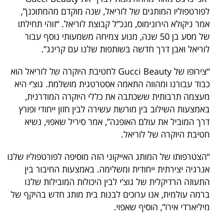
40
לפורטפוליו המותגים של לוריאל, שנה מוקדם מהמתוכנן”,
אמר ניקולא הירונימוס, מנכ”ל קבוצת לוריאל. “זוהי תחילתו
של מסע בן 50 שנה, מנוע צמיחה משמעותי נוסף עבור
שיתופי
לוריאל ואבן דרך חדשה בשותפות שלנו עם קרינג”.
פעולה
“צירופו של Gucci Beauty לחטיבת היוקרה של לוריאל הוא
כבוד עבורנו ומהווה התאמה אסטרטגית מושלמת. גוצ’י היא
מעצמה תרבותית ששכתבה את כללי היוקרה המודרנית,
דרושים
באמצעות השילוב בין מורשת עשירה לבין חזון ייחודי ופורץ
דרך המוביל את עולם האופנה”, אמר סיריל שאפוי, נשיא
ניוזלטרים
חטיבת היוקרה של לוריאל.
“הצטרפותו של המותג האייקוני הזה מוסיפה לפורטפוליו שלנו
מייל
אנרגיה יצירתית ייחודית ומשלימה. באמצעות החיבור בין
התעוזה הרדיקלית של גוצ’י לבין היכולות המובילות שלנו
אדום
ברמה עולמית, אנו ערוכים לבנות בית מותג חדש בהיקף של
מיליארדי אירו”, הוסיף שאפוי.