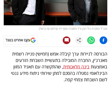
קריפטו
ויראלי
מנכ"ל החברה גיל רונן וו"ר החברה אסף לוי (צילום שי בראל)
טלוויזיה
עקבו אחרינו בגוגל
עסקי
ספורט
הבורסה לניירות ערך קיבלה אמש (חמישי) פנייה רשמית
מאנרג'ין, החברה המובילה בתעשיית השבחת הזרעים
קריירה
באמצעות
בינה מלאכותית
, שהתקשרה עם תאגיד המזון
ולימודים
הבינלאומי נסטלה בהסכם למתן שירותי ניתוח מידע גנטי
לשם השבחת צמחי קפה.
מינויים
רייטינג
רכב