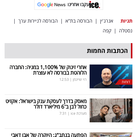
פרסמו
עקבו אחרינו
באייס
תגיות
אנרג'ין
|
הבורסה בת"א
|
הבורסה לניירות ערך
|
עקבו
נסטלה
|
קפה
אחרינו:
הכתבות החמות
אחרי זינוק של 1,100
%
במניה: החברה
הלוהטת בבורסה לא עוצרת
רוי שיינמן
|
12:53
דוחות
מאסק בדרך לעסקת ענק בישראל: אקזיט
כחול לבן ב־6 מיליארד דולר
מערכת ice
|
7:31
הפתעה בנתב"ג: היוקרה של אבו דאבי