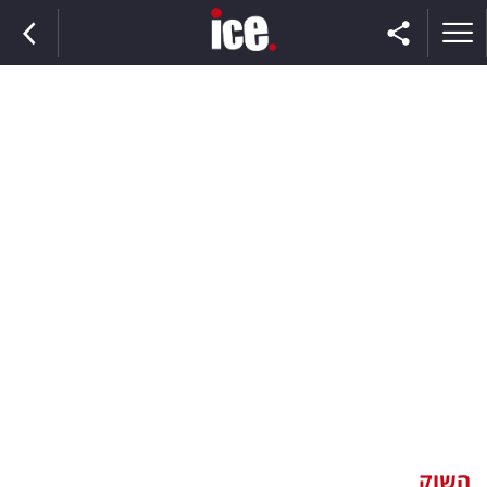
ראשי
הנבחרת
השוק
תקשורת
ומדיה
כסף
וצרכנות
השוק