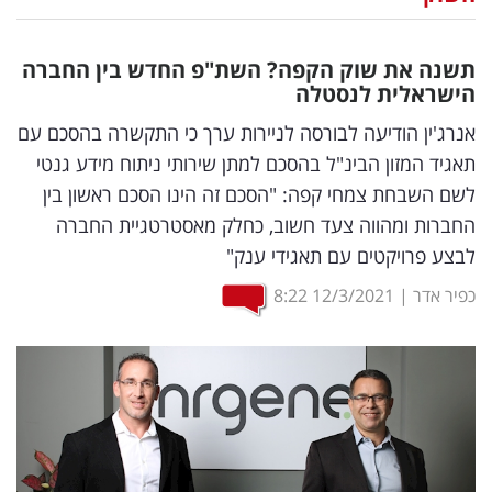
נדל"ן
תשנה את שוק הקפה? השת"פ החדש בין החברה
דיגיטל
הישראלית לנסטלה
וטק
אנרג'ין הודיעה לבורסה לניירות ערך כי התקשרה בהסכם עם
תאגיד המזון הבינ"ל בהסכם למתן שירותי ניתוח מידע גנטי
שיווק
לשם השבחת צמחי קפה: "הסכם זה הינו הסכם ראשון בין
ופרסום
החברות ומהווה צעד חשוב, כחלק מאסטרטגיית החברה
לבצע פרויקטים עם תאגידי ענק"
משפט
כפיר אדר
|
12/3/2021
8:22
מדדים
ומחקרים
דעות
רכילות
עסקית