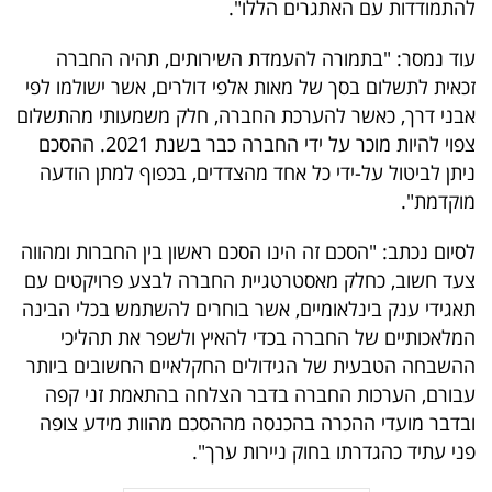
להתמודדות עם האתגרים הללו".
40
עוד נמסר: "בתמורה להעמדת השירותים, תהיה החברה
זכאית לתשלום בסך של מאות אלפי דולרים, אשר ישולמו לפי
שיתופי
אבני דרך, כאשר להערכת החברה, חלק משמעותי מהתשלום
פעולה
צפוי להיות מוכר על ידי החברה כבר בשנת 2021. ההסכם
ניתן לביטול על-ידי כל אחד מהצדדים, בכפוף למתן הודעה
מוקדמת".
דרושים
לסיום נכתב: "הסכם זה הינו הסכם ראשון בין החברות ומהווה
צעד חשוב, כחלק מאסטרטגיית החברה לבצע פרויקטים עם
ניוזלטרים
תאגידי ענק בינלאומיים, אשר בוחרים להשתמש בכלי הבינה
המלאכותיים של החברה בכדי להאיץ ולשפר את תהליכי
ההשבחה הטבעית של הגידולים החקלאיים החשובים ביותר
מייל
עבורם, הערכות החברה בדבר הצלחה בהתאמת זני קפה
אדום
ובדבר מועדי ההכרה בהכנסה מההסכם מהוות מידע צופה
פני עתיד כהגדרתו בחוק ניירות ערך".