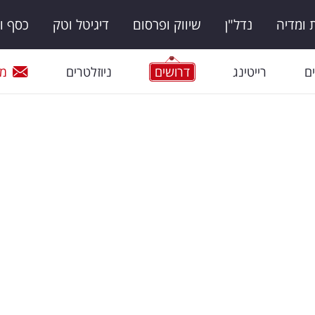
ומדיה
נדל"ן
שיווק ופרסום
דיגיטל וטק
כסף ו
ם
רייטינג
דרושים
ניוזלטרים
מי