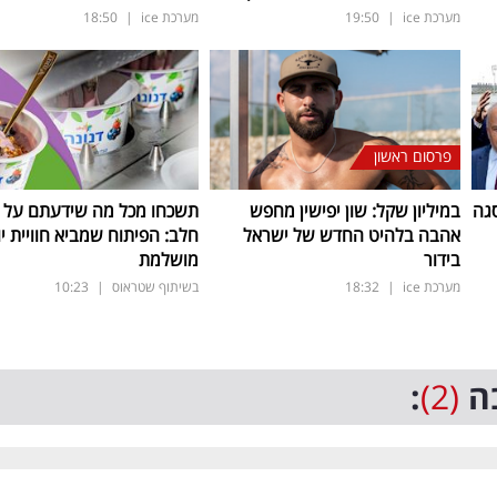
מערכת ice
|
19:50
מערכת ice
|
18:50
פרסום ראשון
גה
במיליון שקל: שון יפישין מחפש
תשכחו מכל מה שידעתם על ת
אהבה בלהיט החדש של ישראל
חלב: הפיתוח שמביא חוויית יו
בידור
מושלמת
מערכת ice
|
18:32
בשיתוף שטראוס
|
10:23
ה
(2)
: