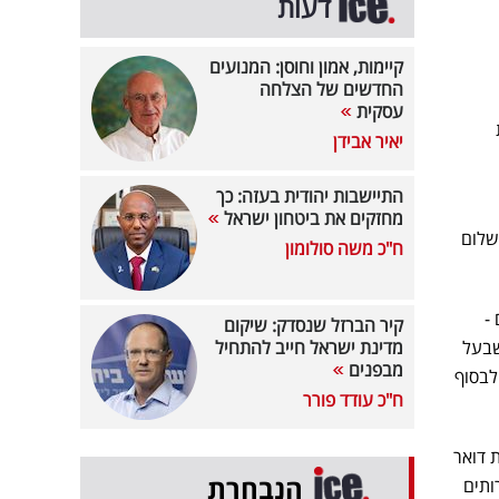
דעות
קיימות, אמון וחוסן: המנועים
החדשים של הצלחה
עסקית
יאיר אבידן
התיישבות יהודית בעזה: כך
מחזקים את ביטחון ישראל
שלום
ח"כ משה סולומון
-
קיר הברזל שנסדק: שיקום
שבעל
מדינת ישראל חייב להתחיל
מבפנים
לבסוף
ח"כ עודד פורר
ת דואר
הנבחרת
ותים