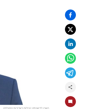
ראובן לדיאנסקי (צילום באדיבות המצלם)