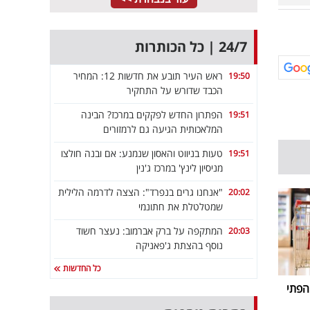
24/7 | כל הכותרות
ראש העיר תובע את חדשות 12: המחיר
19:50
הכבד שדורש על התחקיר
הפתרון החדש לפקקים במרכז? הבינה
19:51
המלאכותית הגיעה גם לרמזורים
טעות בניווט והאסון שנמנע: אם ובנה חולצו
19:51
מניסיון לינץ' במרכז ג'נין
"אנחנו גרים בנפרד": הצצה לדרמה הלילית
20:02
שמטלטלת את חתונמי
המתקפה על ברק אברמוב: נעצר חשוד
20:03
נוסף בהצתת ג'פאניקה
כל החדשות
הפתי