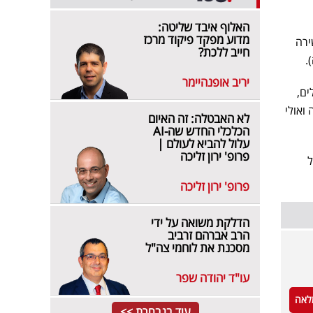
האלוף איבד שליטה:
מדוע מפקד פיקוד מרכז
ירה
חייב ללכת?
).
יריב אופנהיימר
ים,
ואולי
לא האבטלה: זה האיום
הכלכלי החדש שה-AI
עלול להביא לעולם |
פרופ' ירון זליכה
ל
פרופ' ירון זליכה
הדלקת משואה על ידי
הרב אברהם זרביב
מסכנת את לוחמי צה"ל
עו"ד יהודה שפר
לאה
עוד בנבחרת >>