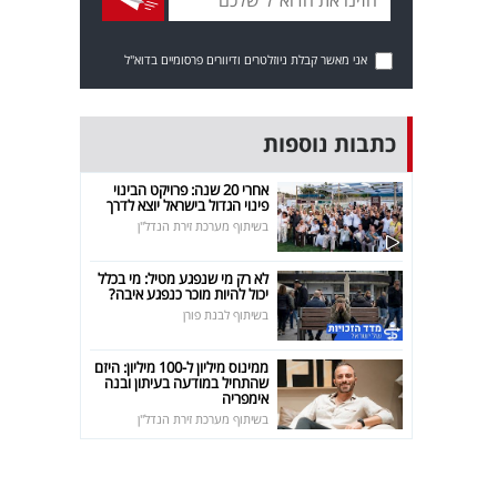
אני מאשר קבלת ניוזלטרים ודיוורים פרסומיים בדוא"ל
כתבות נוספות
אחרי 20 שנה: פרויקט הבינוי
פינוי הגדול בישראל יוצא לדרך
בשיתוף מערכת זירת הנדל"ן
לא רק מי שנפגע מטיל: מי בכלל
יכול להיות מוכר כנפגע איבה?
בשיתוף לבנת פורן
ממינוס מיליון ל-100 מיליון: היזם
שהתחיל במודעה בעיתון ובנה
אימפריה
בשיתוף מערכת זירת הנדל"ן