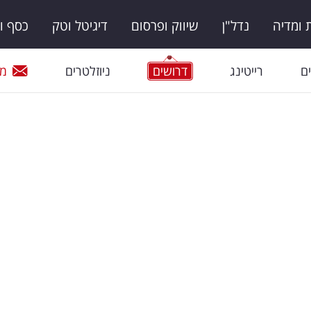
ומדיה
נדל"ן
שיווק ופרסום
דיגיטל וטק
כסף ו
ם
רייטינג
דרושים
ניוזלטרים
מי