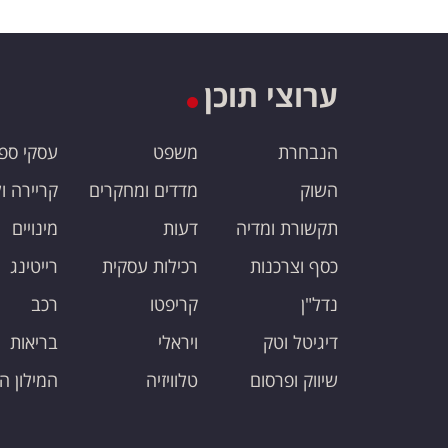
ערוצי תוכן
הנבחרת
משפט
עסקי ספ
השוק
מדדים ומחקרים
קריירה ו
תקשורת ומדיה
דעות
מינויים
כסף וצרכנות
רכילות עסקית
רייטינג
נדל"ן
קריפטו
רכב
דיגיטל וטק
ויראלי
בריאות
שיווק ופרסום
טלוויזיה
המילון ה