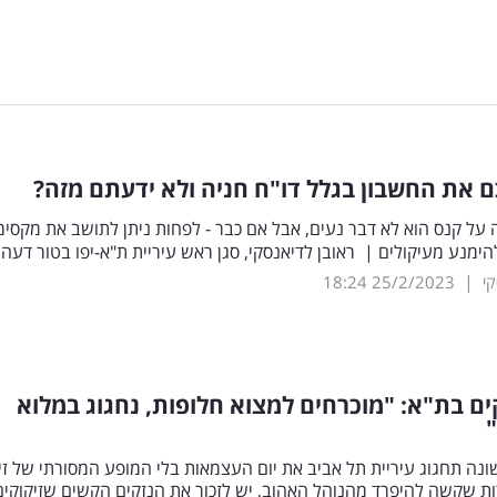
ם את החשבון בגלל דו"ח חניה ולא ידעתם מזה?
על קנס הוא לא דבר נעים, אבל אם כבר - לפחות ניתן לתושב את מקסימ
הימנע מעיקולים | ראובן לדיאנסקי, סגן ראש עיריית ת"א-יפו בטור דעה
|
קי
25/2/2023
18:24
קים בת"א: "מוכרחים למצוא חלופות, נחגוג במלוא
ה תחגוג עיריית תל אביב את יום העצמאות בלי המופע המסורתי של זיק
ות שקשה להיפרד מהנוהל האהוב, יש לזכור את הנזקים הקשים שזיקוקים